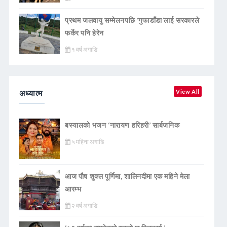
प्रथम जलवायु सम्मेलनपछि ‘गुफाडाँडा’लाई सरकारले
फर्केर पनि हेरेन
१ वर्ष अगाडि
अध्यात्म
View All
बस्यालको भजन ‘नारायण हरिहरी’ सार्बजनिक
५ महिना अगाडि
आज पौष शुक्ल पूर्णिमा, शालिनदीमा एक महिने मेला
आरम्भ
२ वर्ष अगाडि