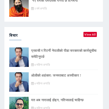
‘५९ वर्षका रामदेवकाे यस्ताे छ दिनचर्या ’
२ वर्ष अगाडि
बिचार
View All
प्रवासी र रिटर्नी नेपालीको पीडा सरकारको कार्यसूचीमा
समेटिनुपर्छ
४ महिना अगाडि
ओलीको अहंकार: जनमतबाट अस्वीकार !
४ महिना अगाडि
मत अब नारालाई होइन, नतिजालाई चाहिन्छ
७ महिना अगाडि