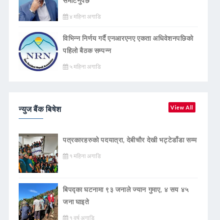
समेटिनुपर्छ
४ महिना अगाडि
विभिन्न निर्णय गर्दै एनआरएनए एकता अधिवेशनपछिको
पहिलो बैठक सम्पन्न
५ महिना अगाडि
न्युज बैंक बिषेश
View All
पत्रकारहरुको पदयात्रा, देबीचौर देखी भट्टेडाँडा सम्म
१ महिना अगाडि
बिपद्का घटनामा ९३ जनाले ज्यान गुमाए, ४ सय ४५
जना घाइते
१ वर्ष अगाडि