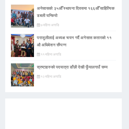
अनेसासको ३५औँ स्थापना दिवसमा १६६औँ साहित्यिक
डबली घन्कियाे
७ महिना अगाडि
पराजुलीलाई अध्यक्ष चयन गर्दै अनेसास कतारको ११
औ अधिबेशन सँम्पन्न
११ महिना अगाडि
स्रष्टाहरुको पदयात्रा डाँछी देखी फुँयालगाउँ सम्म
१२ महिना अगाडि