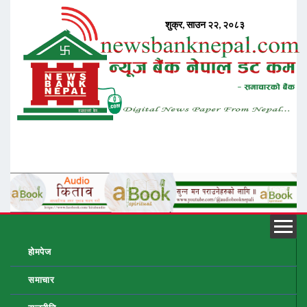
होमपेज
समाचार