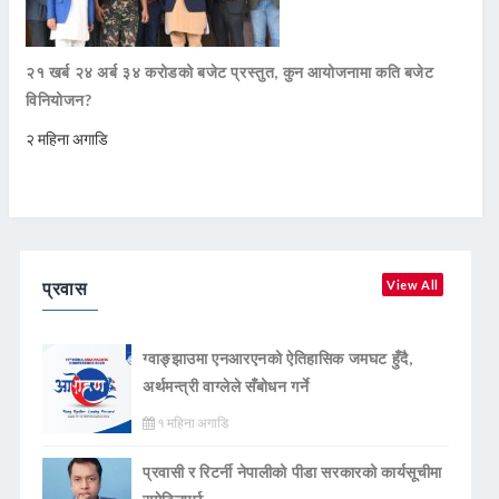
२१ खर्ब २४ अर्ब ३४ करोडको बजेट प्रस्तुत, कुन आयोजनामा कति बजेट
विनियोजन?
२ महिना अगाडि
प्रवास
View All
ग्वाङ्झाउमा एनआरएनको ऐतिहासिक जमघट हुँदै,
अर्थमन्त्री वाग्लेले सँबोधन गर्ने
१ महिना अगाडि
प्रवासी र रिटर्नी नेपालीको पीडा सरकारको कार्यसूचीमा