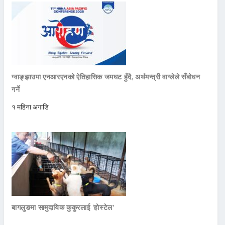
ग्वाङ्झाउमा एनआरएनको ऐतिहासिक जमघट हुँदै, अर्थमन्त्री वाग्लेले सँबोधन
गर्ने
१ महिना अगाडि
बागलुङमा सामुदायिक कुकुरलाई ‘होस्टेल’