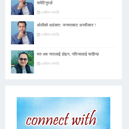
समेटिनुपर्छ
४ महिना अगाडि
ओलीको अहंकार: जनमतबाट अस्वीकार !
५ महिना अगाडि
मत अब नारालाई होइन, नतिजालाई चाहिन्छ
७ महिना अगाडि