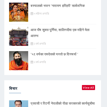
बस्यालको भजन ‘नारायण हरिहरी’ सार्बजनिक
५ महिना अगाडि
आज पौष शुक्ल पूर्णिमा, शालिनदीमा एक महिने मेला
आरम्भ
२ वर्ष अगाडि
‘५९ वर्षका रामदेवकाे यस्ताे छ दिनचर्या ’
२ वर्ष अगाडि
बिचार
View All
प्रवासी र रिटर्नी नेपालीको पीडा सरकारको कार्यसूचीमा