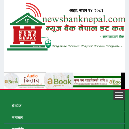
होमपेज
समाचार