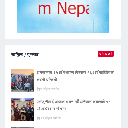
साहित्य / पुस्तक
View All
अनेसासको ३५औँ स्थापना दिवसमा १६६औँ साहित्यिक
डबली घन्कियाे
७ महिना अगाडि
पराजुलीलाई अध्यक्ष चयन गर्दै अनेसास कतारको ११
औ अधिबेशन सँम्पन्न
११ महिना अगाडि