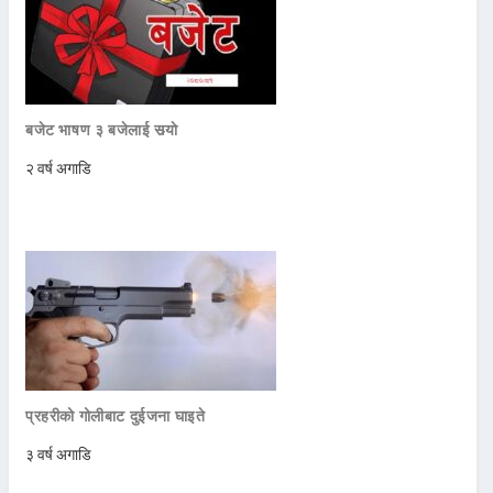
बजेट भाषण ३ बजेलाई सर्‍याे
२ वर्ष अगाडि
प्रहरीको गोलीबाट दुईजना घाइते
३ वर्ष अगाडि