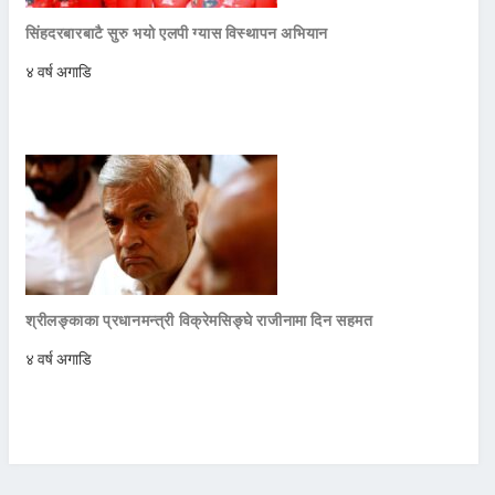
सिंहदरबारबाटै सुरु भयो एलपी ग्यास विस्थापन अभियान
४ वर्ष अगाडि
श्रीलङ्काका प्रधानमन्त्री विक्रेमसिङ्घे राजीनामा दिन सहमत
४ वर्ष अगाडि