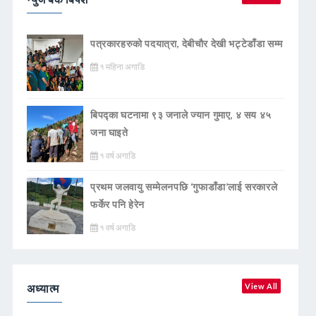
पत्रकारहरुको पदयात्रा, देबीचौर देखी भट्टेडाँडा सम्म
१ महिना अगाडि
बिपद्का घटनामा ९३ जनाले ज्यान गुमाए, ४ सय ४५
जना घाइते
१ वर्ष अगाडि
प्रथम जलवायु सम्मेलनपछि ‘गुफाडाँडा’लाई सरकारले
फर्केर पनि हेरेन
१ वर्ष अगाडि
अध्यात्म
View All