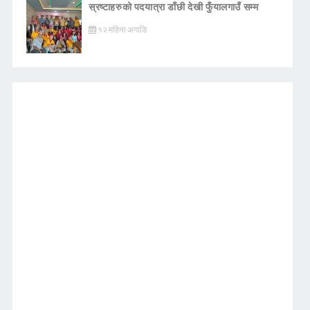
स्रष्टाहरुको पदयात्रा डाँछी देखी फुँयालगाउँ सम्म
१२ महिना अगाडि