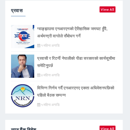
प्रवास
View All
ग्वाङ्झाउमा एनआरएनको ऐतिहासिक जमघट हुँदै,
अर्थमन्त्री वाग्लेले सँबोधन गर्ने
१ महिना अगाडि
प्रवासी र रिटर्नी नेपालीको पीडा सरकारको कार्यसूचीमा
समेटिनुपर्छ
४ महिना अगाडि
विभिन्न निर्णय गर्दै एनआरएनए एकता अधिवेशनपछिको
पहिलो बैठक सम्पन्न
५ महिना अगाडि
न्युज बैंक बिषेश
View All