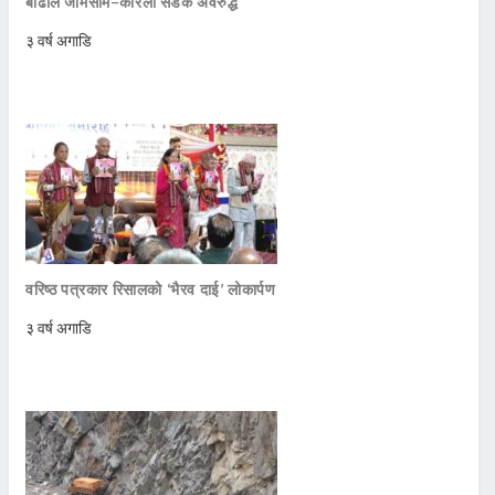
बाढीले जोमसोम–कोरला सडक अवरुद्ध
३ वर्ष अगाडि
वरिष्ठ पत्रकार रिसालको ‘भैरव दाई’ लोकार्पण
३ वर्ष अगाडि