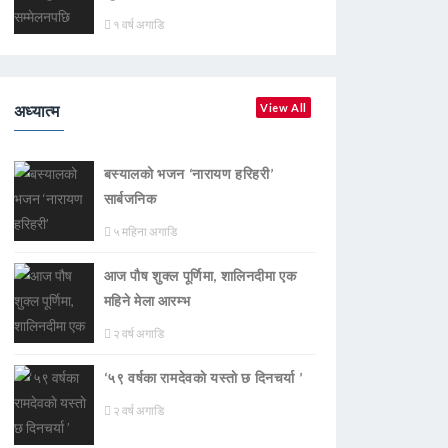
१ वर्ष अगाडि
अध्यात्म
View All
बस्यालको भजन ‘नारायण हरिहरी’
सार्बजनिक
५ महिना अगाडि
आज पौष शुक्ल पूर्णिमा, शालिनदीमा एक
महिने मेला आरम्भ
२ वर्ष अगाडि
‘५९ वर्षका रामदेवकाे यस्ताे छ दिनचर्या ’
२ वर्ष अगाडि