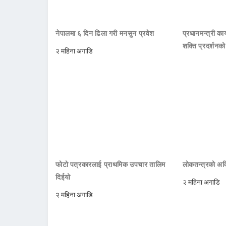
नेपालमा ६ दिन ढिला गरी मनसुन प्रवेश
प्रधानमन्त्री क
शक्ति प्रदर्शनक
२ महिना अगाडि
फोटो पत्रकारलाई प्राथमिक उपचार तालिम
लोकतन्त्रको अक्
दिईयो
२ महिना अगाडि
२ महिना अगाडि