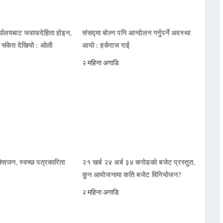
ार्यालयबाट जवाफदेहिता होइन,
संसद्मा बोल्न पनि आन्दोलन गर्नुपर्ने अवस्था
ो संकेत देखियो : ओली
आयो : हर्कराज राई
२ महिना अगाडि
सिजन, स्वच्छ पत्रकारिता
२१ खर्ब २४ अर्ब ३४ करोडको बजेट प्रस्तुत,
कुन आयोजनामा कति बजेट विनियोजन?
२ महिना अगाडि