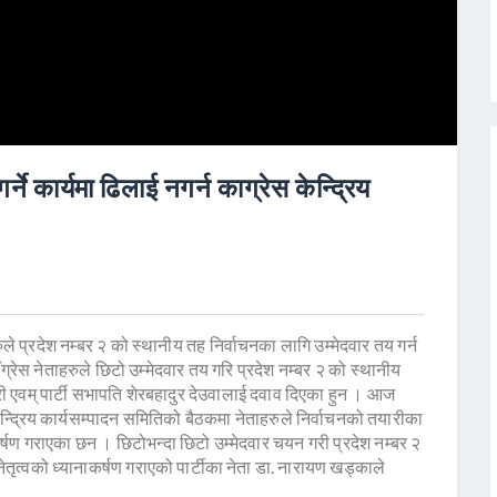
्ने कार्यमा ढिलाई नगर्न काग्रेस केन्द्रिय
े प्रदेश नम्बर २ को स्थानीय तह निर्वाचनका लागि उम्मेदवार तय गर्न
ँग्रेस नेताहरुले छिटो उम्मेदवार तय गरि प्रदेश नम्बर २ को स्थानीय
ी एवम् पार्टी सभापति शेरबहादुर देउवालाई दवाव दिएका हुन । आज
ी केन्द्रिय कार्यसम्पादन समितिको बैठकमा नेताहरुले निर्वाचनको तयारीका
कर्षण गराएका छन । छिटोभन्दा छिटो उम्मेदवार चयन गरी प्रदेश नम्बर २
नेतृत्वको ध्यानाकर्षण गराएको पार्टीका नेता डा. नारायण खड्काले