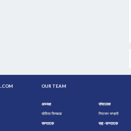
PAL.COM
OUR TEAM
अध्यक्ष
संचालक
सोविता सिम्खडा
निराजन भण्डारी
सम्पादक
सह-सम्पादक