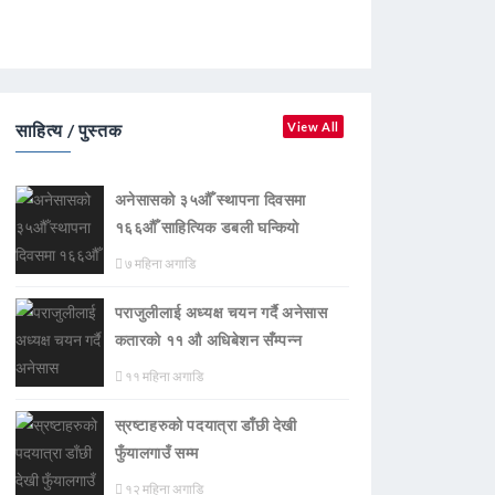
साहित्य / पुस्तक
View All
अनेसासको ३५औँ स्थापना दिवसमा
१६६औँ साहित्यिक डबली घन्कियाे
७ महिना अगाडि
पराजुलीलाई अध्यक्ष चयन गर्दै अनेसास
कतारको ११ औ अधिबेशन सँम्पन्न
११ महिना अगाडि
स्रष्टाहरुको पदयात्रा डाँछी देखी
फुँयालगाउँ सम्म
१२ महिना अगाडि