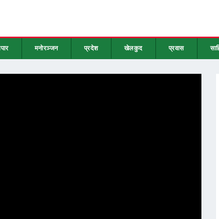
ापार
मनोरञ्जन
प्रदेश
खेलकुद
प्रवास
साह