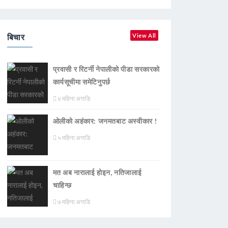
बिचार
View All
प्रवासी र रिटर्नी नेपालीको पीडा सरकारको
कार्यसूचीमा समेटिनुपर्छ
४ महिना अगाडि
ओलीको अहंकार: जनमतबाट अस्वीकार !
५ महिना अगाडि
मत अब नारालाई होइन, नतिजालाई
चाहिन्छ
७ महिना अगाडि