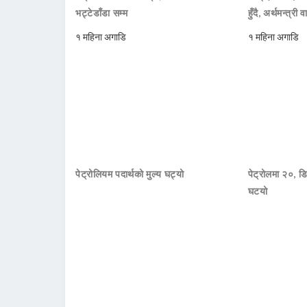
भट्टेडाँडा सम्म
हुँदै, अर्थमन्त्री व
१ महिना अगाडि
१ महिना अगाडि
पेट्रोलियम पदार्थको मुल्य घट्यो
पेट्रोलमा २०, डि
घटयो