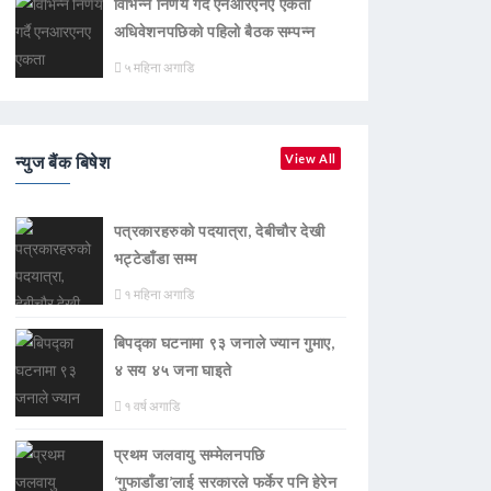
विभिन्न निर्णय गर्दै एनआरएनए एकता
अधिवेशनपछिको पहिलो बैठक सम्पन्न
५ महिना अगाडि
न्युज बैंक बिषेश
View All
पत्रकारहरुको पदयात्रा, देबीचौर देखी
भट्टेडाँडा सम्म
१ महिना अगाडि
बिपद्का घटनामा ९३ जनाले ज्यान गुमाए,
४ सय ४५ जना घाइते
१ वर्ष अगाडि
प्रथम जलवायु सम्मेलनपछि
‘गुफाडाँडा’लाई सरकारले फर्केर पनि हेरेन