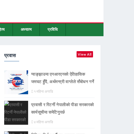
ित्य
अध्यात्म
प्रविधि
प्रवास
View All
ग्वाङ्झाउमा एनआरएनको ऐतिहासिक
जमघट हुँदै, अर्थमन्त्री वाग्लेले सँबोधन गर्ने
१ महिना अगाडि
प्रवासी र रिटर्नी नेपालीको पीडा सरकारको
कार्यसूचीमा समेटिनुपर्छ
४ महिना अगाडि