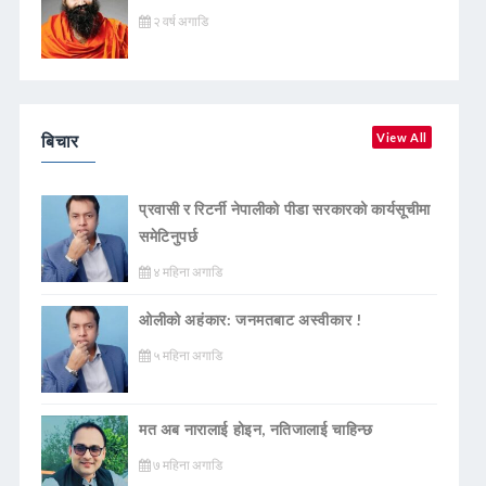
२ वर्ष अगाडि
बिचार
View All
प्रवासी र रिटर्नी नेपालीको पीडा सरकारको कार्यसूचीमा
समेटिनुपर्छ
४ महिना अगाडि
ओलीको अहंकार: जनमतबाट अस्वीकार !
५ महिना अगाडि
मत अब नारालाई होइन, नतिजालाई चाहिन्छ
७ महिना अगाडि