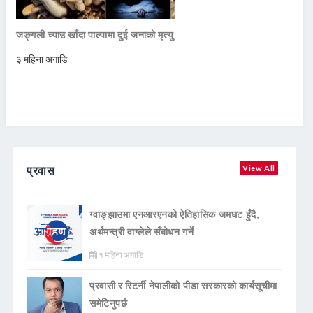
जङ्गली च्याउ खाँदा पाल्पामा दुई जनाको मृत्यु
३ महिना अगाडि
प्रवास
View All
ग्वाङ्झाउमा एनआरएनको ऐतिहासिक जमघट हुँदै,
अर्थमन्त्री वाग्लेले सँबोधन गर्ने
१ महिना अगाडि
प्रवासी र रिटर्नी नेपालीको पीडा सरकारको कार्यसूचीमा
समेटिनुपर्छ