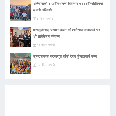
अनेसासको ३५औँ स्थापना दिवसमा १६६औँ साहित्यिक
डबली घन्कियाे
७ महिना अगाडि
पराजुलीलाई अध्यक्ष चयन गर्दै अनेसास कतारको ११
औ अधिबेशन सँम्पन्न
११ महिना अगाडि
स्रष्टाहरुको पदयात्रा डाँछी देखी फुँयालगाउँ सम्म
१२ महिना अगाडि