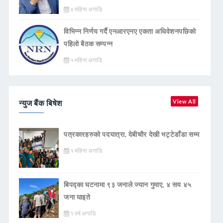
४ महिना अगाडि
विभिन्न निर्णय गर्दै एनआरएनए एकता अधिवेशनपछिको
पहिलो बैठक सम्पन्न
५ महिना अगाडि
न्युज बैंक बिषेश
View All
पत्रकारहरुको पदयात्रा, देबीचौर देखी भट्टेडाँडा सम्म
१ महिना अगाडि
बिपद्का घटनामा ९३ जनाले ज्यान गुमाए, ४ सय ४५
जना घाइते
१ वर्ष अगाडि