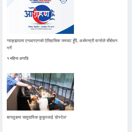
ग्वाङ्झाउमा एनआरएनको ऐतिहासिक जमघट हुँदै, अर्थमन्त्री वाग्लेले सँबोधन
गर्ने
१ महिना अगाडि
बागलुङमा सामुदायिक कुकुरलाई ‘होस्टेल’