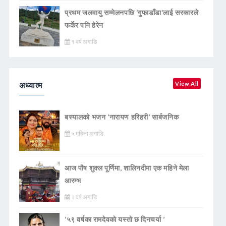
प्रथम जलवायु सम्मेलनपछि ‘गुफाडाँडा’लाई सरकारले
फर्केर पनि हेरेन
१ वर्ष अगाडि
अध्यात्म
View All
बस्यालको भजन ‘नारायण हरिहरी’ सार्बजनिक
५ महिना अगाडि
आज पौष शुक्ल पूर्णिमा, शालिनदीमा एक महिने मेला
आरम्भ
२ वर्ष अगाडि
‘५९ वर्षका रामदेवकाे यस्ताे छ दिनचर्या ’