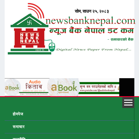
होमपेज
समाचार