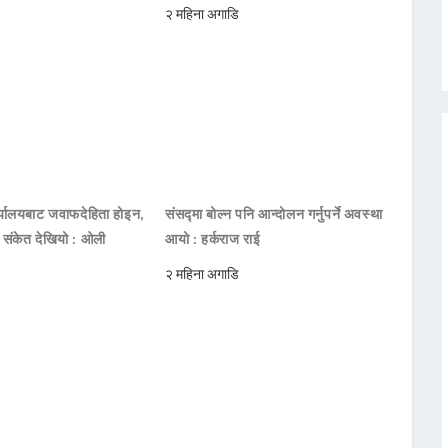
२ महिना अगाडि
ार्यालयबाट जवाफदेहिता होइन,
संसद्मा बोल्न पनि आन्दोलन गर्नुपर्ने अवस्था
ो संकेत देखियो : ओली
आयो : हर्कराज राई
२ महिना अगाडि