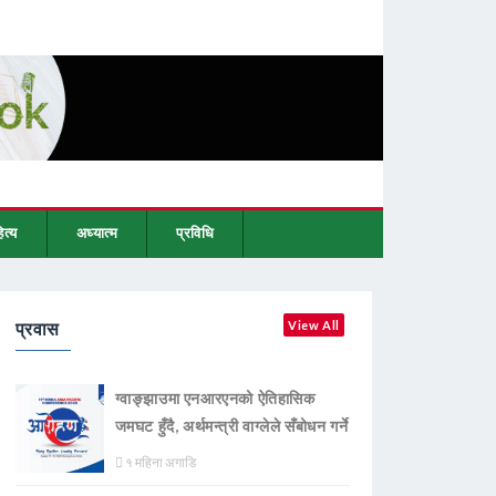
ित्य
अध्यात्म
प्रविधि
प्रवास
View All
ग्वाङ्झाउमा एनआरएनको ऐतिहासिक
जमघट हुँदै, अर्थमन्त्री वाग्लेले सँबोधन गर्ने
१ महिना अगाडि