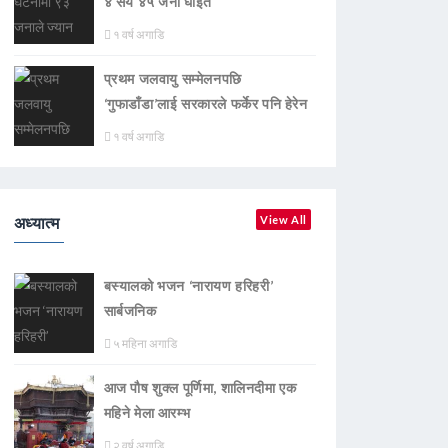
४ सय ४५ जना घाइते
१ वर्ष अगाडि
प्रथम जलवायु सम्मेलनपछि
‘गुफाडाँडा’लाई सरकारले फर्केर पनि हेरेन
१ वर्ष अगाडि
अध्यात्म
View All
बस्यालको भजन ‘नारायण हरिहरी’
सार्बजनिक
५ महिना अगाडि
आज पौष शुक्ल पूर्णिमा, शालिनदीमा एक
महिने मेला आरम्भ
२ वर्ष अगाडि