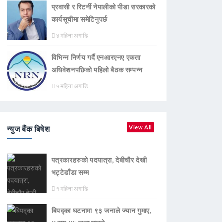
प्रवासी र रिटर्नी नेपालीको पीडा सरकारको
कार्यसूचीमा समेटिनुपर्छ
४ महिना अगाडि
विभिन्न निर्णय गर्दै एनआरएनए एकता
अधिवेशनपछिको पहिलो बैठक सम्पन्न
५ महिना अगाडि
न्युज बैंक बिषेश
View All
पत्रकारहरुको पदयात्रा, देबीचौर देखी
भट्टेडाँडा सम्म
१ महिना अगाडि
बिपद्का घटनामा ९३ जनाले ज्यान गुमाए,