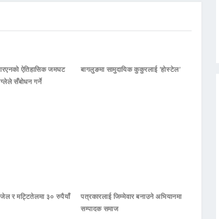
नआरएनको ऐतिहासिक जमघट
बागलुङमा सामुदायिक कुकुरलाई ‘होस्टेल’
ाग्लेले सँबोधन गर्ने
जेल र मट्टितेलमा ३० रुपैयाँ
पत्रकारलाई जिम्मेवार बनाउने अभियानमा
सम्पादक समाज