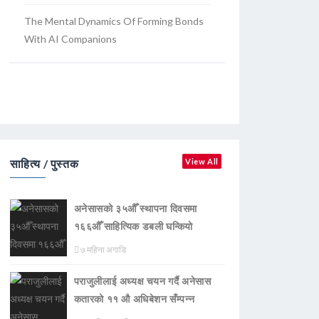
The Mental Dynamics Of Forming Bonds
With AI Companions
साहित्य / पुस्तक
View All
अनेसासको ३५औँ स्थापना दिवसमा
१६६औँ साहित्यिक डबली घन्कियाे
७ महिना अगाडि
पराजुलीलाई अध्यक्ष चयन गर्दै अनेसास
कतारको ११ औ अधिबेशन सँम्पन्न