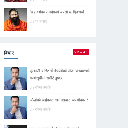
‘५९ वर्षका रामदेवकाे यस्ताे छ दिनचर्या ’
२ वर्ष अगाडि
बिचार
View All
प्रवासी र रिटर्नी नेपालीको पीडा सरकारको
कार्यसूचीमा समेटिनुपर्छ
४ महिना अगाडि
ओलीको अहंकार: जनमतबाट अस्वीकार !
५ महिना अगाडि