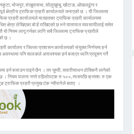
धनकुटा, भोजपुर, संखुवासभा, सोलुखुम्बु, खोटाङ, ओखलढुंगा र
्व क्षेत्रीय ट्राफिक प्रहरी कार्यालयले जनाएको छ । यी जिल्लामा
ट्राफिक प्रहरी कार्यालयले मातहतका ट्राफिक प्रहरी कार्यालयमा
ेधित क्षेत्र लेखिएका बोर्ड राखिएको छ भने यातायात व्यवसायीलाई समेत
ै यो नियम लागू गर्नका लागि सबै जिल्लामा ट्राफिक प्रहरीले
को छ ।
री कार्यालय र जिल्ला प्रशासन कार्यालयको संयुक्त निर्णयमा हर्न
य अवस्थामा पनि चालकले अनावश्यक हर्न बजाएर ध्वनि प्रदूषण गर्ने
ा हर्न बजाउन पाइने छैन । तर घुम्ती, सवारीसाधन ठोक्किनै लागेको
इनेछ । नियम पालना नगरे पहिलोपटक रु ५००, त्यसपछि क्रमशः रु एक
ुङ ट्राफिक प्रहरी प्रमुख टंक न्यौपानेले बताए ।