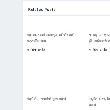
Related Posts
पत्रकारहरुको पदयात्रा, देबीचौर देखी
ग्वाङ्झाउमा ए
भट्टेडाँडा सम्म
हुँदै, अर्थमन्त्री व
१ महिना अगाडि
१ महिना अगाडि
पेट्रोलियम पदार्थको मुल्य घट्यो
पेट्रोलमा २०, डि
घटयो