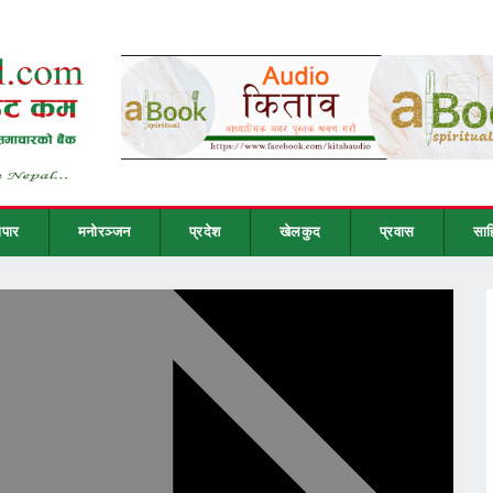
ापार
मनोरञ्जन
प्रदेश
खेलकुद
प्रवास
साह