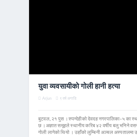
युवा व्यवसायीकाे गोली हानी हत्या
Arjun
९ वर्ष अगाडि
बुटवल, २१ पुस ।रुपन्देहीको देवदह नगरपालिका–५ का स्
छ ।अज्ञात समूहले स्थानीय करिब ४२ वर्षीय बलु भनिने वस
गोली लागेको थियो । उहाँको लुम्बिनी अञ्चल अस्पतालमा उ