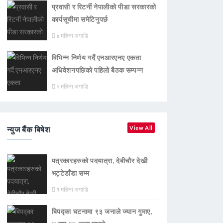
प्रवासी र रिटर्नी नेपालीको पीडा सरकारको
कार्यसूचीमा समेटिनुपर्छ
४ महिना अगाडि
विभिन्न निर्णय गर्दै एनआरएनए एकता
अधिवेशनपछिको पहिलो बैठक सम्पन्न
५ महिना अगाडि
न्युज बैंक बिषेश
View All
पत्रकारहरुको पदयात्रा, देबीचौर देखी
भट्टेडाँडा सम्म
१ महिना अगाडि
बिपद्का घटनामा ९३ जनाले ज्यान गुमाए,