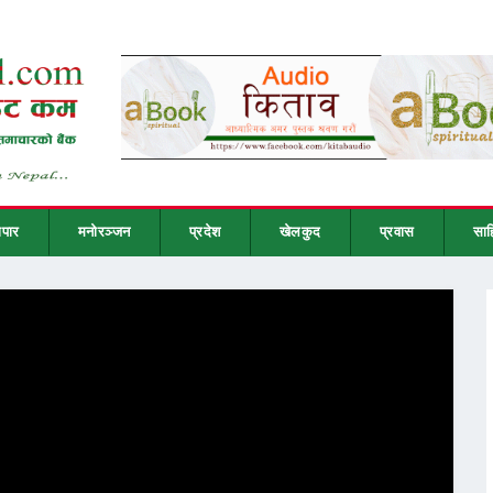
ापार
मनोरञ्जन
प्रदेश
खेलकुद
प्रवास
साह