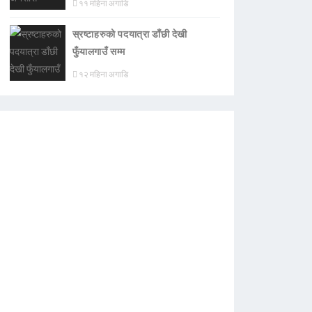
११ महिना अगाडि
स्रष्टाहरुको पदयात्रा डाँछी देखी
फुँयालगाउँ सम्म
१२ महिना अगाडि