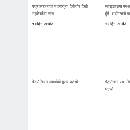
पत्रकारहरुको पदयात्रा, देबीचौर देखी
ग्वाङ्झाउमा ए
भट्टेडाँडा सम्म
हुँदै, अर्थमन्त्री व
१ महिना अगाडि
१ महिना अगाडि
पेट्रोलियम पदार्थको मुल्य घट्यो
पेट्रोलमा २०, डि
घटयो