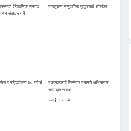
नआरएनको ऐतिहासिक जमघट
बागलुङमा सामुदायिक कुकुरलाई ‘होस्टेल’
ाग्लेले सँबोधन गर्ने
जेल र मट्टितेलमा ३० रुपैयाँ
पत्रकारलाई जिम्मेवार बनाउने अभियानमा
सम्पादक समाज
२ महिना अगाडि