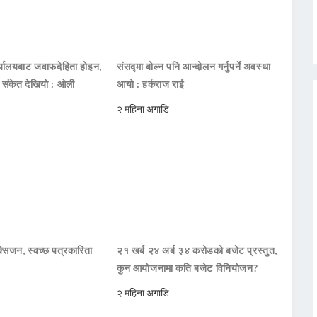
ार्यालयबाट जवाफदेहिता होइन,
संसद्मा बोल्न पनि आन्दोलन गर्नुपर्ने अवस्था
ो संकेत देखियो : ओली
आयो : हर्कराज राई
२ महिना अगाडि
सिजन, स्वच्छ पत्रकारिता
२१ खर्ब २४ अर्ब ३४ करोडको बजेट प्रस्तुत,
कुन आयोजनामा कति बजेट विनियोजन?
२ महिना अगाडि