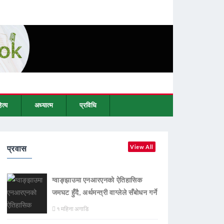
ित्य
अध्यात्म
प्रविधि
प्रवास
View All
ग्वाङ्झाउमा एनआरएनको ऐतिहासिक
जमघट हुँदै, अर्थमन्त्री वाग्लेले सँबोधन गर्ने
१ महिना अगाडि