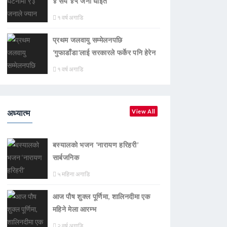
४ सय ४५ जना घाइते
१ वर्ष अगाडि
प्रथम जलवायु सम्मेलनपछि
‘गुफाडाँडा’लाई सरकारले फर्केर पनि हेरेन
१ वर्ष अगाडि
अध्यात्म
View All
बस्यालको भजन ‘नारायण हरिहरी’
सार्बजनिक
५ महिना अगाडि
आज पौष शुक्ल पूर्णिमा, शालिनदीमा एक
महिने मेला आरम्भ
२ वर्ष अगाडि