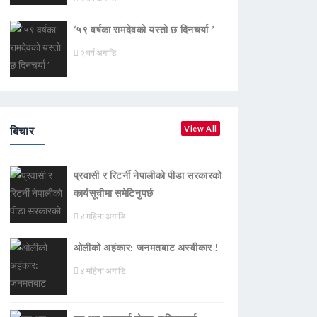
‘५९ वर्षका रामदेवकाे यस्ताे छ दिनचर्या ’
२ वर्ष अगाडि
बिचार
View All
प्रवासी र रिटर्नी नेपालीको पीडा सरकारको
कार्यसूचीमा समेटिनुपर्छ
४ महिना अगाडि
ओलीको अहंकार: जनमतबाट अस्वीकार !
४ महिना अगाडि