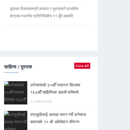
पूर्वाधार विकासमन्त्री लम्साल र सुरुङमार्ग प्रभावित
क्षेत्रका स्थानीय प्रतिनिधिबीच ११ बुँदे सहमति
साहित्य / पुस्तक
View All
अनेसासको ३५औँ स्थापना दिवसमा
१६६औँ साहित्यिक डबली घन्कियाे
७ महिना अगाडि
पराजुलीलाई अध्यक्ष चयन गर्दै अनेसास
कतारको ११ औ अधिबेशन सँम्पन्न