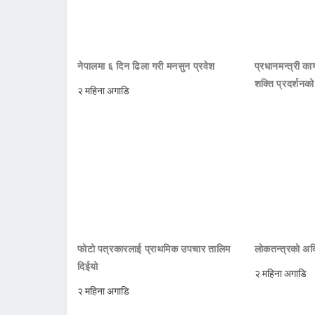
नेपालमा ६ दिन ढिला गरी मनसुन प्रवेश
प्रधानमन्त्री क
शक्ति प्रदर्शनक
२ महिना अगाडि
फोटो पत्रकारलाई प्राथमिक उपचार तालिम
लोकतन्त्रको अक्
दिईयो
२ महिना अगाडि
२ महिना अगाडि