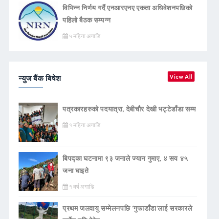
विभिन्न निर्णय गर्दै एनआरएनए एकता अधिवेशनपछिको
पहिलो बैठक सम्पन्न
५ महिना अगाडि
न्युज बैंक बिषेश
View All
पत्रकारहरुको पदयात्रा, देबीचौर देखी भट्टेडाँडा सम्म
१ महिना अगाडि
बिपद्का घटनामा ९३ जनाले ज्यान गुमाए, ४ सय ४५
जना घाइते
१ वर्ष अगाडि
प्रथम जलवायु सम्मेलनपछि ‘गुफाडाँडा’लाई सरकारले