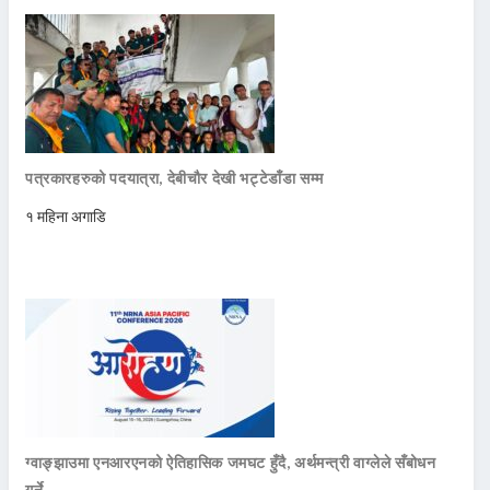
पत्रकारहरुको पदयात्रा, देबीचौर देखी भट्टेडाँडा सम्म
१ महिना अगाडि
ग्वाङ्झाउमा एनआरएनको ऐतिहासिक जमघट हुँदै, अर्थमन्त्री वाग्लेले सँबोधन
गर्ने