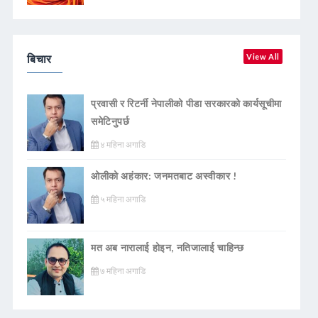
बिचार
View All
प्रवासी र रिटर्नी नेपालीको पीडा सरकारको कार्यसूचीमा
समेटिनुपर्छ
४ महिना अगाडि
ओलीको अहंकार: जनमतबाट अस्वीकार !
५ महिना अगाडि
मत अब नारालाई होइन, नतिजालाई चाहिन्छ
७ महिना अगाडि