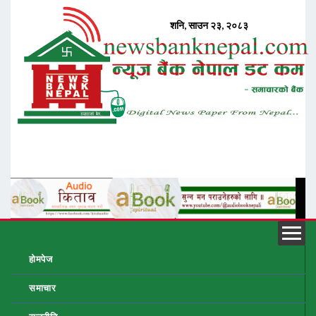
होमपेज
समाचार