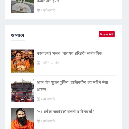
फर्केर पनि हेरेन
१ वर्ष अगाडि
अध्यात्म
View All
बस्यालको भजन ‘नारायण हरिहरी’ सार्बजनिक
५ महिना अगाडि
आज पौष शुक्ल पूर्णिमा, शालिनदीमा एक महिने मेला
आरम्भ
२ वर्ष अगाडि
‘५९ वर्षका रामदेवकाे यस्ताे छ दिनचर्या ’
२ वर्ष अगाडि