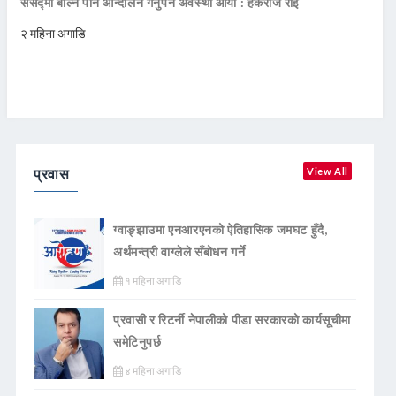
संसद्मा बोल्न पनि आन्दोलन गर्नुपर्ने अवस्था आयो : हर्कराज राई
२ महिना अगाडि
प्रवास
View All
ग्वाङ्झाउमा एनआरएनको ऐतिहासिक जमघट हुँदै,
अर्थमन्त्री वाग्लेले सँबोधन गर्ने
१ महिना अगाडि
प्रवासी र रिटर्नी नेपालीको पीडा सरकारको कार्यसूचीमा
समेटिनुपर्छ
४ महिना अगाडि