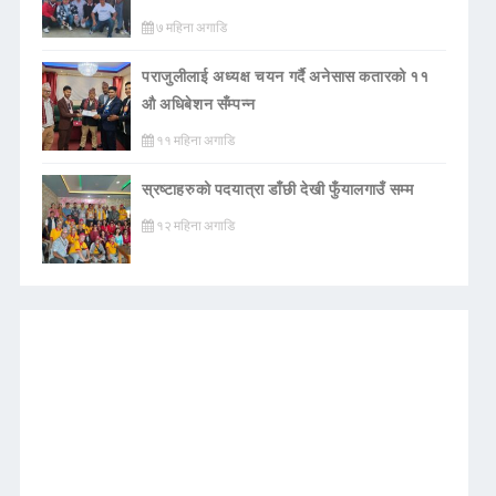
७ महिना अगाडि
पराजुलीलाई अध्यक्ष चयन गर्दै अनेसास कतारको ११
औ अधिबेशन सँम्पन्न
११ महिना अगाडि
स्रष्टाहरुको पदयात्रा डाँछी देखी फुँयालगाउँ सम्म
१२ महिना अगाडि