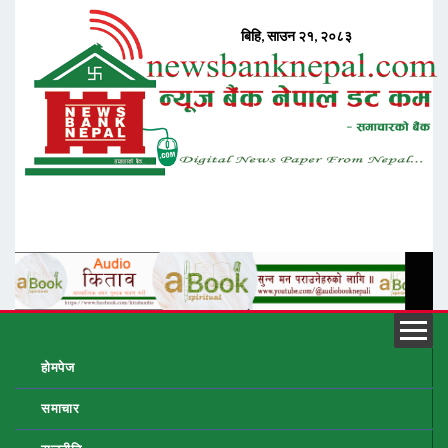
होमपेज
समाचार