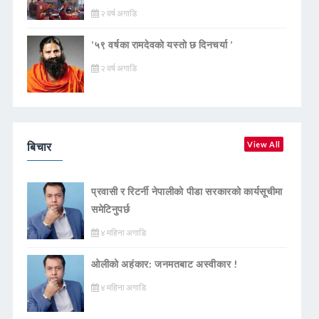
२ वर्ष अगाडि
‘५९ वर्षका रामदेवकाे यस्ताे छ दिनचर्या ’
२ वर्ष अगाडि
बिचार
View All
प्रवासी र रिटर्नी नेपालीको पीडा सरकारको कार्यसूचीमा
समेटिनुपर्छ
४ महिना अगाडि
ओलीको अहंकार: जनमतबाट अस्वीकार !
४ महिना अगाडि