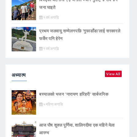
जना घाइते
१ वर्ष अगाडि
प्रथम जलवायु सम्मेलनपछि ‘गुफाडाँडा’लाई सरकारले
फर्केर पनि हेरेन
१ वर्ष अगाडि
अध्यात्म
View All
बस्यालको भजन ‘नारायण हरिहरी’ सार्बजनिक
५ महिना अगाडि
आज पौष शुक्ल पूर्णिमा, शालिनदीमा एक महिने मेला
आरम्भ