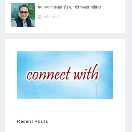
मत अब नारालाई होइन, नतिजालाई चाहिन्छ
७ महिना अगाडि
Recent Posts