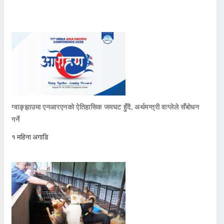
ग्वाङ्झाउमा एनआरएनको ऐतिहासिक जमघट हुँदै, अर्थमन्त्री वाग्लेले सँबोधन
गर्ने
१ महिना अगाडि