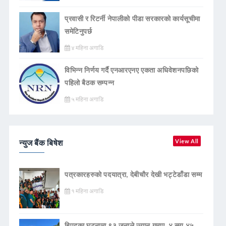
प्रवासी र रिटर्नी नेपालीको पीडा सरकारको कार्यसूचीमा
समेटिनुपर्छ
४ महिना अगाडि
विभिन्न निर्णय गर्दै एनआरएनए एकता अधिवेशनपछिको
पहिलो बैठक सम्पन्न
५ महिना अगाडि
न्युज बैंक बिषेश
View All
पत्रकारहरुको पदयात्रा, देबीचौर देखी भट्टेडाँडा सम्म
१ महिना अगाडि
बिपद्का घटनामा ९३ जनाले ज्यान गुमाए, ४ सय ४५