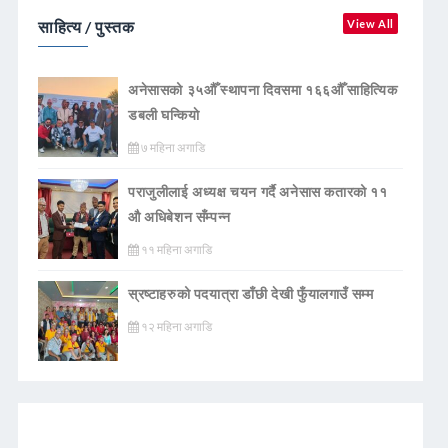
साहित्य / पुस्तक
View All
अनेसासको ३५औँ स्थापना दिवसमा १६६औँ साहित्यिक
डबली घन्कियाे
७ महिना अगाडि
पराजुलीलाई अध्यक्ष चयन गर्दै अनेसास कतारको ११
औ अधिबेशन सँम्पन्न
११ महिना अगाडि
स्रष्टाहरुको पदयात्रा डाँछी देखी फुँयालगाउँ सम्म
१२ महिना अगाडि