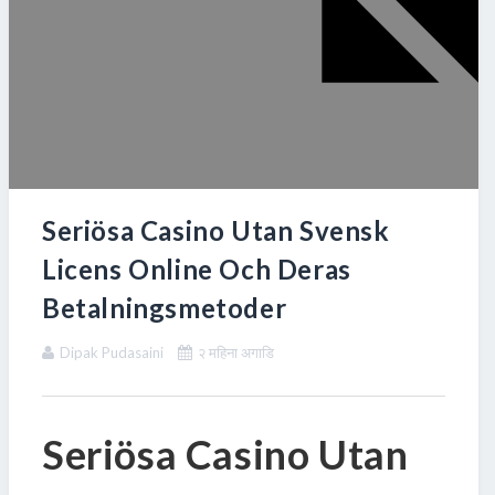
Seriösa Casino Utan Svensk
Licens Online Och Deras
Betalningsmetoder
Dipak Pudasaini
२ महिना अगाडि
Seriösa Casino Utan