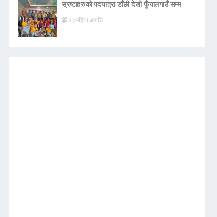
स्रष्टाहरुको पदयात्रा डाँछी देखी फुँयालगाउँ सम्म
१२ महिना अगाडि