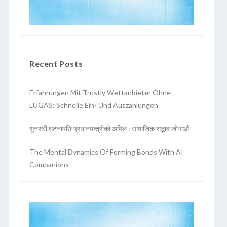
Recent Posts
Erfahrungen Mit Trustly Wettanbieter Ohne
LUGAS: Schnelle Ein- Und Auszahlungen
सुनसरी घटनापछि प्रधानमन्त्रीको अपिल : सामाजिक सद्भाव जोगाऔं
The Mental Dynamics Of Forming Bonds With AI
Companions