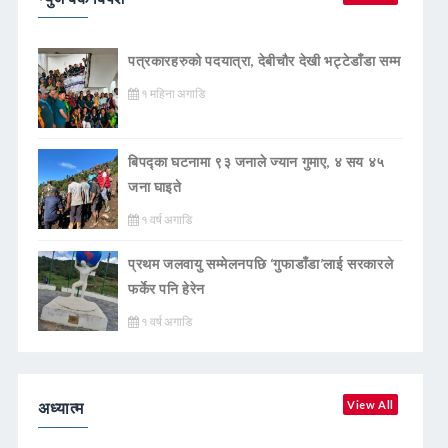
पत्रकारहरुको पदयात्रा, देबीचौर देखी भट्टेडाँडा सम्म
१ महिना अगाडि
बिपद्का घटनामा ९३ जनाले ज्यान गुमाए, ४ सय ४५
जना घाइते
१ वर्ष अगाडि
प्रथम जलवायु सम्मेलनपछि ‘गुफाडाँडा’लाई सरकारले
फर्केर पनि हेरेन
१ वर्ष अगाडि
अध्यात्म
View All