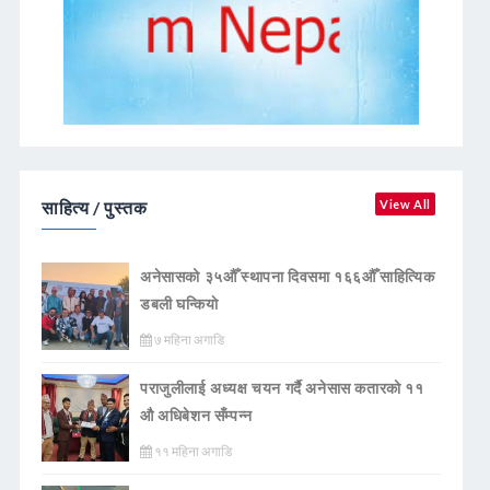
साहित्य / पुस्तक
View All
अनेसासको ३५औँ स्थापना दिवसमा १६६औँ साहित्यिक
डबली घन्कियाे
७ महिना अगाडि
पराजुलीलाई अध्यक्ष चयन गर्दै अनेसास कतारको ११
औ अधिबेशन सँम्पन्न
११ महिना अगाडि