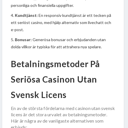
personliga och finansiella uppgifter.
Kundtjänst:
En responsiv kundtjänst är ett tecken på
ett seriöst casino, med hjälp alternativ som livechatt och
e-post.
Bonusar:
Generösa bonusar och erbjudanden utan
dolda villkor är typiska för att attrahera nya spelare.
Betalningsmetoder På
Seriösa Casinon Utan
Svensk Licens
En av de största fördelarna med casinon utan svensk
licens är det stora urvalet av betalningsmetoder.
Här är några av de vanligaste alternativen som
erbjuds: