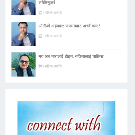
समेटिनुपर्छ
४ महिना अगाडि
ओलीको अहंकार: जनमतबाट अस्वीकार !
५ महिना अगाडि
मत अब नारालाई होइन, नतिजालाई चाहिन्छ
७ महिना अगाडि