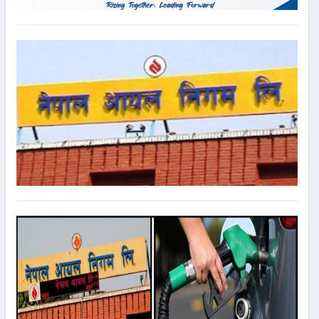
भट्टेडाँडा सम्मको अबलोकन भ्रमण गरेका छन । सम्पादक समाजको
आयोजनामा भएको
READ MORE
ग्वाङ्झाउमा एनआरएनको ऐतिहासिक जमघट हुँदै, अर्थमन्त्री
वाग्लेले सँबोधन गर्ने
१ महिना अगाडि
Comments
काठमाडौ, १७ असार । अर्थमन्त्री डा. स्वर्णिम वाग्ले चिन जाने भएका छन ।
गैरआवासीय नेपाली संघ (एनआरएनए) अन्तर्गत एसिया प्रशान्त क्षेत्रको
आयोजनामा तथा विभिन्न राष्ट्रिय समन्वय परिषद् (एनसीसी) हरूको सहकार्यमा
आगामी
READ MORE
पेट्रोलियम पदार्थको मुल्य घट्यो
१ महिना अगाडि
Comments
काठमाण्डौ, १७ असार । नेपाल आयल निगमले गएराती १२ बजे बाट लागुहुने गरी