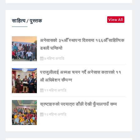
साहित्य / पुस्तक
View All
अनेसासको ३५औँ स्थापना दिवसमा १६६औँ साहित्यिक
डबली घन्कियाे
७ महिना अगाडि
पराजुलीलाई अध्यक्ष चयन गर्दै अनेसास कतारको ११
औ अधिबेशन सँम्पन्न
११ महिना अगाडि
स्रष्टाहरुको पदयात्रा डाँछी देखी फुँयालगाउँ सम्म
१२ महिना अगाडि