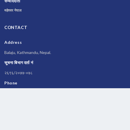
संम्वाददाता
महेश्वर नेपाल
CONTACT
Address
Balaju, Kathmandu, Nepal.
सूचना बिभाग दर्ता नं
२६९६/२०७७-०७८
Phone
014588245
Email
newsbanknepal@gmail.com
Copyrights © 2026 All Rights Reserved by
Newsbanknepal