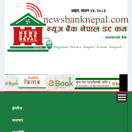
होमपेज
समाचार