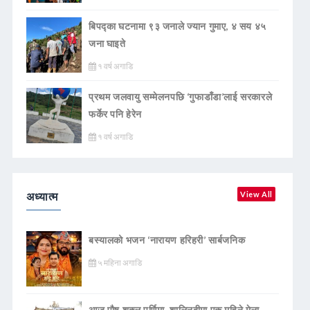
बिपद्का घटनामा ९३ जनाले ज्यान गुमाए, ४ सय ४५
जना घाइते
१ वर्ष अगाडि
प्रथम जलवायु सम्मेलनपछि ‘गुफाडाँडा’लाई सरकारले
फर्केर पनि हेरेन
१ वर्ष अगाडि
अध्यात्म
View All
बस्यालको भजन ‘नारायण हरिहरी’ सार्बजनिक
५ महिना अगाडि
आज पौष शुक्ल पूर्णिमा, शालिनदीमा एक महिने मेला