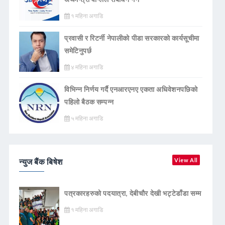
भएको छ।प्रबक्ता सोम सापकोटाले जारी गरेको बिज्ञप्ती अनुसार डा. हेम राज
१ महिना अगाडि
शर्माको अध्य्यक्षतामा बसेको मिति
प्रवासी र रिटर्नी नेपालीको पीडा सरकारको कार्यसूचीमा
READ MORE
समेटिनुपर्छ
४ महिना अगाडि
विभिन्न निर्णय गर्दै एनआरएनए एकता अधिवेशनपछिको
पहिलो बैठक सम्पन्न
५ महिना अगाडि
न्युज बैंक बिषेश
View All
पत्रकारहरुको पदयात्रा, देबीचौर देखी भट्टेडाँडा सम्म
१ महिना अगाडि