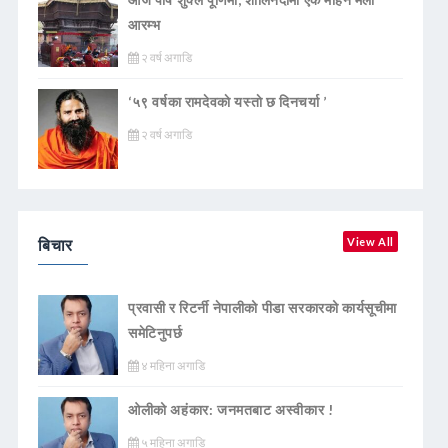
आरम्भ
२ वर्ष अगाडि
‘५९ वर्षका रामदेवकाे यस्ताे छ दिनचर्या ’
२ वर्ष अगाडि
बिचार
View All
प्रवासी र रिटर्नी नेपालीको पीडा सरकारको कार्यसूचीमा
समेटिनुपर्छ
४ महिना अगाडि
ओलीको अहंकार: जनमतबाट अस्वीकार !
५ महिना अगाडि