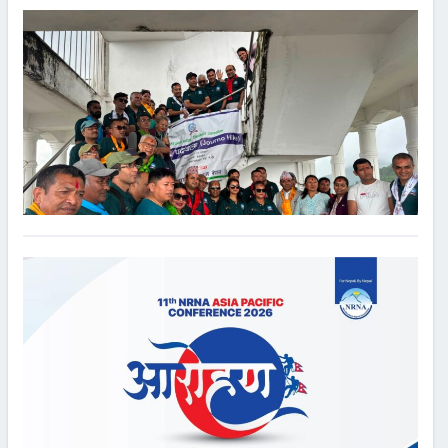
पत्रकारहरुको पदयात्रा, देबीचौर देखी भट्टेडाँडा सम्म
१ महिना अगाडि
Comments
दिपक पुडासैनी काठमाण्डौ, २० असार । करिब सय जना पत्रकारले आज
गोदाबरी नगरपालिकाको देबीचौर देखी स्वर्गद्धवारी, बिपी पार्क भ्यूटावर हुँदै