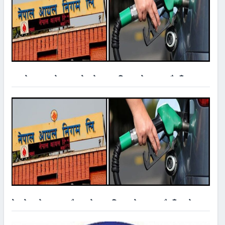
४ महिना अगाडि
Comments
काठमाडौँ, २५ चैत्र । अर्थतन्त्र मापनको लागी आर्थिक गणना नारा सहित
राष्ट्रिय तथ्याङ्क कार्यालयले २ बैशाख २०८३ देखी राष्ट्रिय आर्थिक गणना
२०८२ को तयारी पुरा गरेको छ । राष्ट्रिय तथ्याङ्क कार्यालयका
READ MORE
बढ्यो इन्धनको मूल्य : पेट्रोल एक लिटरको २०२ रुपैयाँ
४ महिना अगाडि
Comments
काठमाडौँ, १९ चैत । नेपाल आयल निगमले पेट्रोलियम पदार्थको मूल्य वृद्धि गरेको
छ । पछिल्लो पटक मूल्य वृद्धि गरेको एक सातामै निगमले आज मध्यरातदेखि लागू
हुने गरी डिजेल/मट्टितेल र पेट्रोलको मूल्यमा
READ MORE
पेट्रोलको मूल्य ह्वात्तै बढ्यो, एक लिटरको १८७ रुपैयाँ पुग्यो
५ महिना अगाडि
Comments