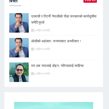
बिचार
View All
प्रवासी र रिटर्नी नेपालीको पीडा सरकारको कार्यसूचीमा
समेटिनुपर्छ
४ महिना अगाडि
ओलीको अहंकार: जनमतबाट अस्वीकार !
५ महिना अगाडि
मत अब नारालाई होइन, नतिजालाई चाहिन्छ
७ महिना अगाडि