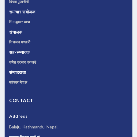
दिपक पुडासैनी
समाचार संयोजक
भिम कुमार थापा
संचालक
निराजन भण्डारी
सह-सम्पादक
गणेश प्रसाद वन्जाडे
संम्वाददाता
महेश्वर नेपाल
CONTACT
Address
Balaju, Kathmandu, Nepal.