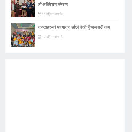
औ अधिबेशन सँम्पन्न
११ महिना अगाडि
स्रष्टाहरुको पदयात्रा डाँछी देखी फुँयालगाउँ सम्म
१२ महिना अगाडि