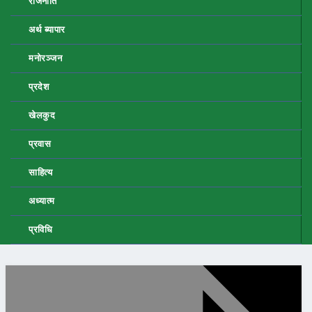
राजनीति
अर्थ ब्यापार
मनोरञ्जन
प्रदेश
खेलकुद
प्रवास
साहित्य
अध्यात्म
प्रविधि