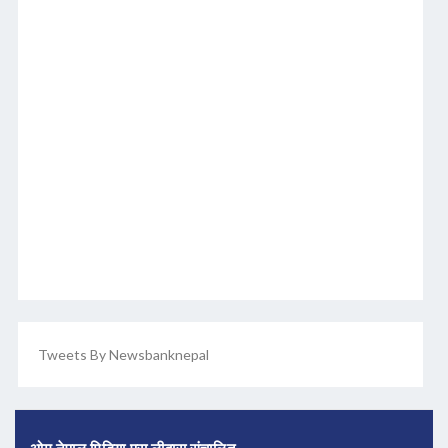
Tweets By Newsbanknepal
ओम नेपाल मिडिया प्रा लीद्वारा संचालित