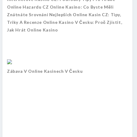
Online Hazardu CZ Online Kasino: Co Byste Měli
Znátnáte Srovnání Nejlepších Online Kasin CZ: Tipy,
Triky A Recenze Online Kasino V Česku: Proč Zjistit,
Jak Hrát Online Kasino
Zábava V Online Kasinech V Česku