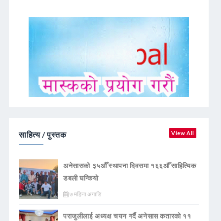
साहित्य / पुस्तक
View All
अनेसासको ३५औँ स्थापना दिवसमा १६६औँ साहित्यिक
डबली घन्कियाे
७ महिना अगाडि
पराजुलीलाई अध्यक्ष चयन गर्दै अनेसास कतारको ११