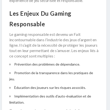
expérience de jeu sécurisée et responsable.
Les Enjeux Du Gaming
Responsable
Le gaming responsable est devenu un Fait
incontournable dans l’industrie des jeux d’argent en
ligne. Il s’agit de la nécessité de protéger les joueurs
tout en leur permettant de s’amuser. Les enjeux liés à
ce concept sont multiples :
Prévention des problèmes de dépendance.
Promotion de la transparence dans les pratiques de
jeu.
Èducation des joueurs sur les risques associés.
Implémentation des outils d’auto-évaluation et de
limitation.