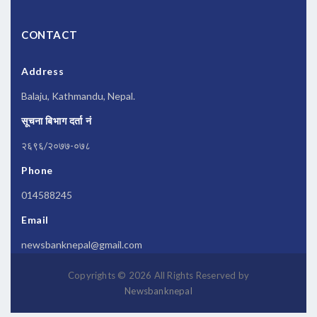
CONTACT
Address
Balaju, Kathmandu, Nepal.
सूचना बिभाग दर्ता नं
२६९६/२०७७-०७८
Phone
014588245
Email
newsbanknepal@gmail.com
Copyrights © 2026 All Rights Reserved by
Newsbanknepal