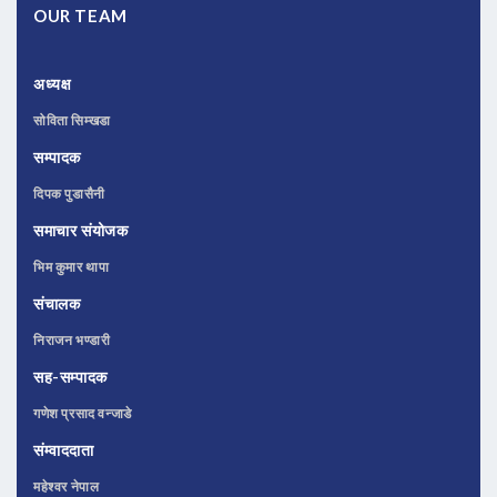
OUR TEAM
अध्यक्ष
सोविता सिम्खडा
सम्पादक
दिपक पुडासैनी
समाचार संयोजक
भिम कुमार थापा
संचालक
निराजन भण्डारी
सह-सम्पादक
गणेश प्रसाद वन्जाडे
संम्वाददाता
महेश्वर नेपाल