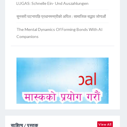
LUGAS: Schnelle Ein- Und Auszahlungen
सुनसरी घटनापछि प्रधानमन्त्रीको अपिल : सामाजिक सद्भाव जोगाऔं
The Mental Dynamics Of Forming Bonds With AI
Companions
साहित्य / पुस्तक
View All