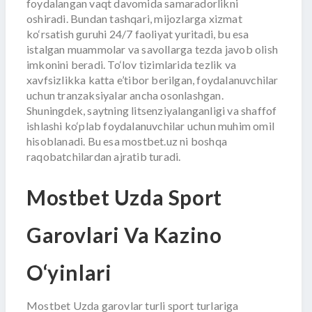
foydalangan vaqt davomida samaradorlikni
oshiradi. Bundan tashqari, mijozlarga xizmat
ko‘rsatish guruhi 24/7 faoliyat yuritadi, bu esa
istalgan muammolar va savollarga tezda javob olish
imkonini beradi. To‘lov tizimlarida tezlik va
xavfsizlikka katta e’tibor berilgan, foydalanuvchilar
uchun tranzaksiyalar ancha osonlashgan.
Shuningdek, saytning litsenziyalanganligi va shaffof
ishlashi ko‘plab foydalanuvchilar uchun muhim omil
hisoblanadi. Bu esa mostbet.uz ni boshqa
raqobatchilardan ajratib turadi.
Mostbet Uzda Sport
Garovlari Va Kazino
O‘yinlari
Mostbet Uzda garovlar turli sport turlariga