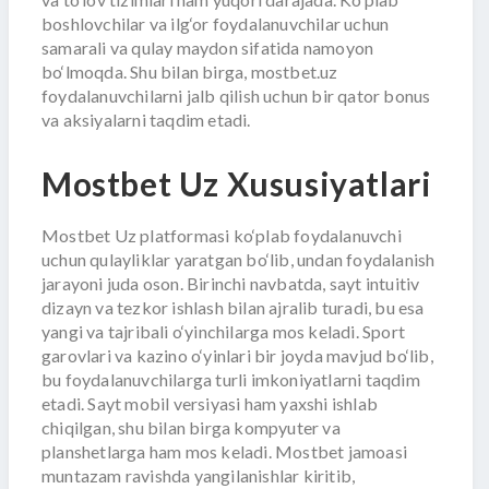
boshlovchilar va ilg‘or foydalanuvchilar uchun
samarali va qulay maydon sifatida namoyon
bo‘lmoqda. Shu bilan birga, mostbet.uz
foydalanuvchilarni jalb qilish uchun bir qator bonus
va aksiyalarni taqdim etadi.
Mostbet Uz Xususiyatlari
Mostbet Uz platformasi ko‘plab foydalanuvchi
uchun qulayliklar yaratgan bo‘lib, undan foydalanish
jarayoni juda oson. Birinchi navbatda, sayt intuitiv
dizayn va tezkor ishlash bilan ajralib turadi, bu esa
yangi va tajribali o‘yinchilarga mos keladi. Sport
garovlari va kazino o‘yinlari bir joyda mavjud bo‘lib,
bu foydalanuvchilarga turli imkoniyatlarni taqdim
etadi. Sayt mobil versiyasi ham yaxshi ishlab
chiqilgan, shu bilan birga kompyuter va
planshetlarga ham mos keladi. Mostbet jamoasi
muntazam ravishda yangilanishlar kiritib,