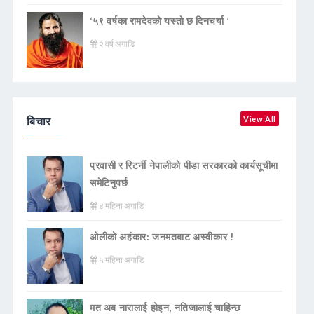
‘५९ वर्षका रामदेवकाे यस्ताे छ दिनचर्या ’
२ वर्ष अगाडि
बिचार
View All
प्रवासी र रिटर्नी नेपालीको पीडा सरकारको कार्यसूचीमा
समेटिनुपर्छ
४ महिना अगाडि
ओलीको अहंकार: जनमतबाट अस्वीकार !
५ महिना अगाडि
मत अब नारालाई होइन, नतिजालाई चाहिन्छ