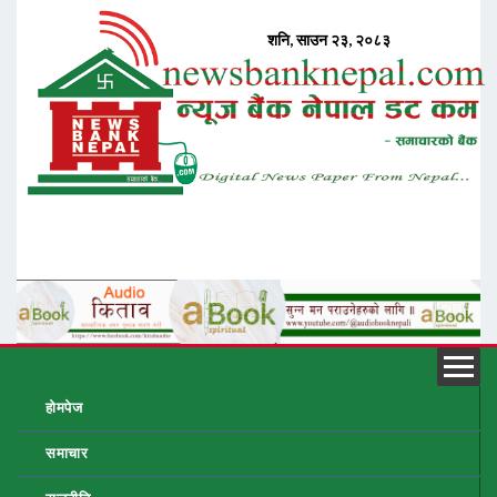
होमपेज
समाचार