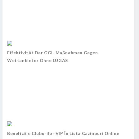
Effektivität Der GGL-Maßnahmen Gegen
Wettanbieter Ohne LUGAS
Beneficiile Cluburilor VIP În Lista Cazinouri Online