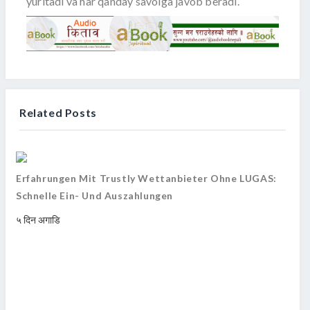
yuritadi va har qanday savolga javob beradi.
Related Posts
Erfahrungen Mit Trustly Wettanbieter Ohne LUGAS:
Schnelle Ein- Und Auszahlungen
५ दिन अगाडि