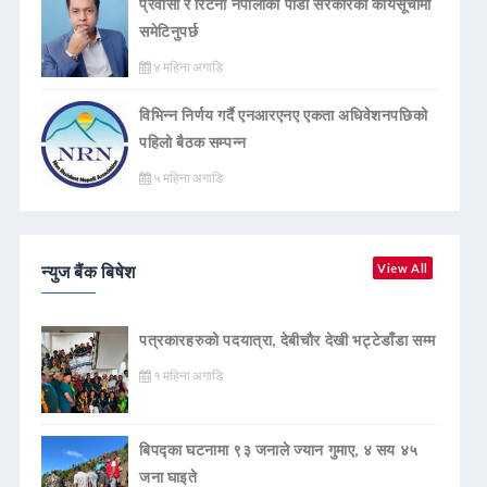
प्रवासी र रिटर्नी नेपालीको पीडा सरकारको कार्यसूचीमा
समेटिनुपर्छ
४ महिना अगाडि
विभिन्न निर्णय गर्दै एनआरएनए एकता अधिवेशनपछिको
पहिलो बैठक सम्पन्न
५ महिना अगाडि
न्युज बैंक बिषेश
View All
पत्रकारहरुको पदयात्रा, देबीचौर देखी भट्टेडाँडा सम्म
१ महिना अगाडि
बिपद्का घटनामा ९३ जनाले ज्यान गुमाए, ४ सय ४५
जना घाइते