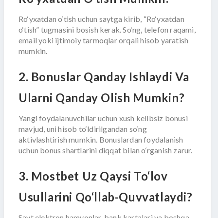
Ro‘yxatdan o‘tish uchun saytga kirib, “Ro‘yxatdan
o‘tish” tugmasini bosish kerak. So‘ng, telefon raqami,
email yoki ijtimoiy tarmoqlar orqali hisob yaratish
mumkin.
2. Bonuslar Qanday Ishlaydi Va
Ularni Qanday Olish Mumkin?
Yangi foydalanuvchilar uchun xush kelibsiz bonusi
mavjud, uni hisob to‘ldirilgandan so‘ng
aktivlashtirish mumkin. Bonuslardan foydalanish
uchun bonus shartlarini diqqat bilan o‘rganish zarur.
3. Mostbet Uz Qaysi To‘lov
Usullarini Qo‘llab-Quvvatlaydi?
Sayt elektron hamyonlar, bank kartalari va boshqa