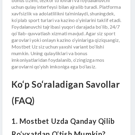
bonus tizimi, tezkor to‘lovlari va foydalanuvchi
uchun qulay interfeysi bilan ajralib turadi. Platforma
xavfsizlik va adolatlilikni ta’minlaydi, shuningdek,
ko‘plab sport turlari va kazino o‘yinlarini taklif etadi.
Foydalanuvchi tajribasi yuqori darajada bo‘lib, 24/7
qo‘llab-quvvatlash xizmati mavjud. Agar siz sport
garovlari yoki onlayn kazino o‘yinlariga qiziqsangiz,
Mostbet Uz siz uchun yaxshi variant bo‘lishi
mumkin. Uning qulayliklari va bonus
imkoniyatlaridan foydalanib, o‘zingizga mos
garovlarni qo‘yish imkoniga ega bo‘lasiz.
Ko‘p So‘raladigan Savollar
(FAQ)
1. Mostbet Uzda Qanday Qilib
Ro‘yxatdan O‘tish Mumkin?