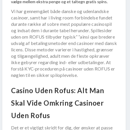
vælge mellem ekstra penge og et taltegn gratis spins.
Vi har gennemgået både danske og udenlandske
casinoer, samt har i living room forbindelse fundet
durante række af sobre mest populære casinospil
og indsat dem i durante tabel herunder. Spillesider
uden om ROFUS tilbyder typisk” “ainsi que bredere
udvalg af betalingsmetoder end casinoer med dansk
licens. Disse metoder varierer i hastighed, grænser
og tilgængelighed, adult men de fleste opkræver
ikke gebyrer regarding ind- eller udbetalinger. At
forstå KYC-proceduren på casinoer uden ROFUS er
nøglen til en sikker spiloplevelse.
Casino Uden Rofus: Alt Man
Skal Vide Omkring Casinoer
Uden Rofus
Det er et vigtigt skridt for dig, der ønsker at passe