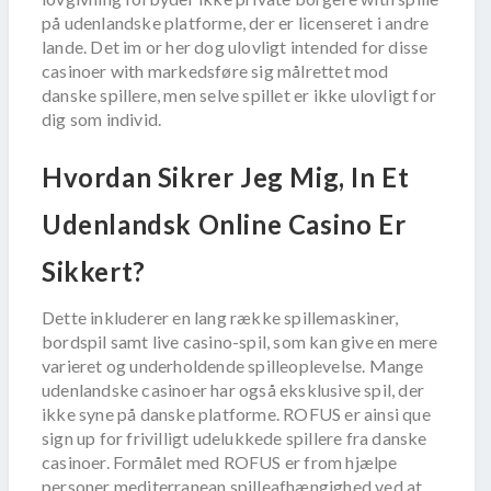
på udenlandske platforme, der er licenseret i andre
lande. Det im or her dog ulovligt intended for disse
casinoer with markedsføre sig målrettet mod
danske spillere, men selve spillet er ikke ulovligt for
dig som individ.
Hvordan Sikrer Jeg Mig, In Et
Udenlandsk Online Casino Er
Sikkert?
Dette inkluderer en lang række spillemaskiner,
bordspil samt live casino-spil, som kan give en mere
varieret og underholdende spilleoplevelse. Mange
udenlandske casinoer har også eksklusive spil, der
ikke syne på danske platforme. ROFUS er ainsi que
sign up for frivilligt udelukkede spillere fra danske
casinoer. Formålet med ROFUS er from hjælpe
personer mediterranean spilleafhængighed ved at