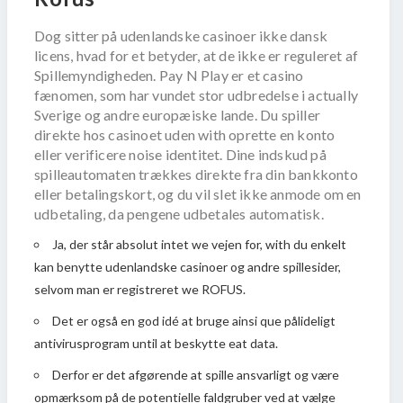
Dog sitter på udenlandske casinoer ikke dansk
licens, hvad for et betyder, at de ikke er reguleret af
Spillemyndigheden. Pay N Play er et casino
fænomen, som har vundet stor udbredelse i actually
Sverige og andre europæiske lande. Du spiller
direkte hos casinoet uden with oprette en konto
eller verificere noise identitet. Dine indskud på
spilleautomaten trækkes direkte fra din bankkonto
eller betalingskort, og du vil slet ikke anmode om en
udbetaling, da pengene udbetales automatisk.
Ja, der står absolut intet we vejen for, with du enkelt
kan benytte udenlandske casinoer og andre spillesider,
selvom man er registreret we ROFUS.
Det er også en god idé at bruge ainsi que pålideligt
antivirusprogram until at beskytte eat data.
Derfor er det afgørende at spille ansvarligt og være
opmærksom på de potentielle faldgruber ved at vælge