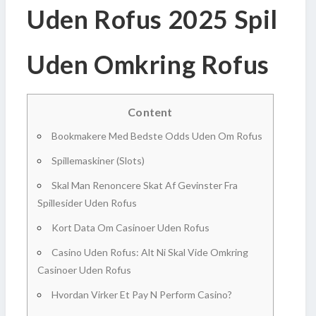
Uden Rofus 2025 Spil
Uden Omkring Rofus
Content
Bookmakere Med Bedste Odds Uden Om Rofus
Spillemaskiner (slots)
Skal Man Renoncere Skat Af Gevinster Fra
Spillesider Uden Rofus
Kort Data Om Casinoer Uden Rofus
Casino Uden Rofus: Alt Ni Skal Vide Omkring
Casinoer Uden Rofus
Hvordan Virker Et Pay N Perform Casino?