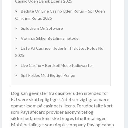
Casino Uden Dansk Licens 2025
Bedste On Line Casino Uden Rofus – Spil Uden
Omkring Rofus 2025
Spiludvalg Og Software
Vælg En Sikker Betalingsmetode
Liste På Casinoer, Jeder Er Tilsluttet Rofus Nu
2025
Live Casino – Bordspil Med Studieværter
Spil Pokies Med Rigtige Penge
Dog kan gevinster fra casinoer uden intended for
EU være skattepligtige, så det ser vigtigt at være
opmærksom på casinoets licens. Forudbetalte kort
som Paysafecard provider anonymitet og
sikkerhed, men kan ikke bruges til udbetalinger.
Mobilbetalinger som Apple company Pay og Yahoo