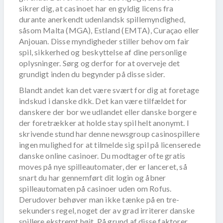
sikrer dig, at casinoet har en gyldig licens fra
durante anerkendt udenlandsk spillemyndighed,
såsom Malta (MGA), Estland (EMTA), Curaçao eller
Anjouan. Disse myndigheder stiller behov om fair
spil, sikkerhed og beskyttelse af dine personlige
oplysninger. Sørg og derfor for at overveje det
grundigt inden du begynder på disse sider.
Blandt andet kan det være svært for dig at foretage
indskud i danske dkk. Det kan være tilfældet for
danskere der bor we udlandet eller danske borgere
der foretrækker at holde stay spil helt anonymt. I
skrivende stund har denne newsgroup casinospillere
ingen mulighed for at tilmelde sig spil på licenserede
danske online casinoer. Du modtager ofte gratis
moves på nye spilleautomater, der er lanceret, så
snart du har gennemført dit login og åbner
spilleautomaten på casinoer uden om Rofus.
Derudover behøver man ikke tænke på en tre-
sekunders regel, noget der av grad irriterer danske
spillere ekstremt højt. På grund af disse faktorer