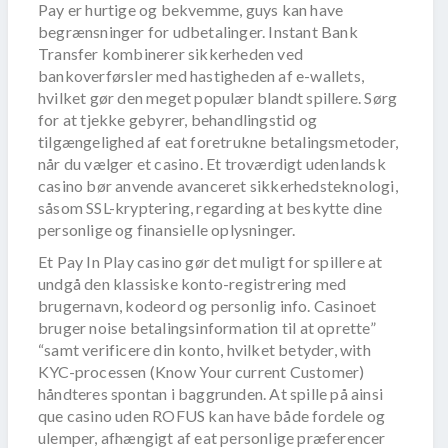
Pay er hurtige og bekvemme, guys kan have
begrænsninger for udbetalinger. Instant Bank
Transfer kombinerer sikkerheden ved
bankoverførsler med hastigheden af e-wallets,
hvilket gør den meget populær blandt spillere. Sørg
for at tjekke gebyrer, behandlingstid og
tilgængelighed af eat foretrukne betalingsmetoder,
når du vælger et casino. Et troværdigt udenlandsk
casino bør anvende avanceret sikkerhedsteknologi,
såsom SSL-kryptering, regarding at beskytte dine
personlige og finansielle oplysninger.
Et Pay In Play casino gør det muligt for spillere at
undgå den klassiske konto-registrering med
brugernavn, kodeord og personlig info. Casinoet
bruger noise betalingsinformation til at oprette”
“samt verificere din konto, hvilket betyder, with
KYC-processen (Know Your current Customer)
håndteres spontan i baggrunden. At spille på ainsi
que casino uden ROFUS kan have både fordele og
ulemper, afhængigt af eat personlige præferencer