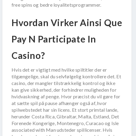
free spins og bedre loyalitetsprogrammer.
Hvordan Virker Ainsi Que
Pay N Participate In
Casino?
Hvis det er vigtigt med hvilke spiltitler der er
tilgængelige, skal du selvfølgelig kontrollere det. Et
casino, der mangler tilstrækkelig kontrol og ikke
kan give sikkerhed, der forhindrer muligheden for
hvidvaskning af penge. Hvor præcist du vil gøre for
at sætte spil på pause afhænger også af, hvor
spilwebstedet har sin licens. Et stort primtal lande,
herunder Costa Rica, Gibraltar, Malta, Estland, Det
Forenede Kongerige, Montenegro, Curacao og Isle
associated with Man udsteder spillicenser. Hvis