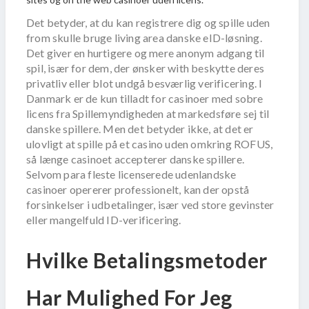
Det betyder, at du kan registrere dig og spille uden
from skulle bruge living area danske eID-løsning.
Det giver en hurtigere og mere anonym adgang til
spil, især for dem, der ønsker with beskytte deres
privatliv eller blot undgå besværlig verificering. I
Danmark er de kun tilladt for casinoer med sobre
licens fra Spillemyndigheden at markedsføre sej til
danske spillere. Men det betyder ikke, at det er
ulovligt at spille på et casino uden omkring ROFUS,
så længe casinoet accepterer danske spillere.
Selvom para fleste licenserede udenlandske
casinoer opererer professionelt, kan der opstå
forsinkelser i udbetalinger, især ved store gevinster
eller mangelfuld ID-verificering.
Hvilke Betalingsmetoder
Har Mulighed For Jeg