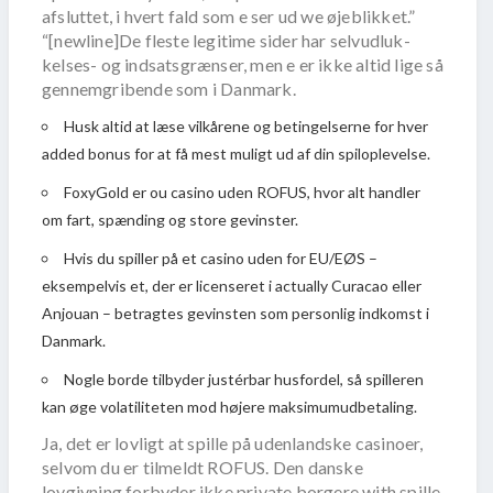
afsluttet, i hvert fald som e ser ud we øjeblikket.”
“[newline]De fleste legitime sider har selvud­luk­
kelses- og indsatsgrænser, men e er ikke altid lige så
gennemgribende som i Danmark.
Husk altid at læse vilkårene og betingelserne for hver
added bonus for at få mest muligt ud af din spiloplevelse.
FoxyGold er ou casino uden ROFUS, hvor alt handler
om fart, spænding og store gevinster.
Hvis du spiller på et casino uden for EU/EØS –
eksempelvis et, der er licenseret i actually Curacao eller
Anjouan – betragtes gevinsten som personlig indkomst i
Danmark.
Nogle borde tilbyder justérbar husfordel, så spilleren
kan øge volatiliteten mod højere maksimumudbetaling.
Ja, det er lovligt at spille på udenlandske casinoer,
selvom du er tilmeldt ROFUS. Den danske
lovgivning forbyder ikke private borgere with spille