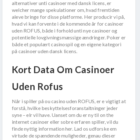
alternativer unti casinoer med dansk licens, er
welcher mange spekulationer om, hvad fremtiden
aleve bringe for disse platforme. Her producir vi på,
hvad vi kan forvente i de kommende år for casinoer
uden ROFUS, både i forhold unti nye casinoer og
potentielle lovgivningsmæssige ændringer. Poker er
både et populært casinospil og en eigene kategori
på casinoer uden dansk licens.
Kort Data Om Casinoer
Uden Rofus
Når i spiller på ou casino uden ROFUS, er e vigtigt at
forstå, hvilke beskyttelsesforanstaltninger jeder
syne – elr vil have. Uanset om du er ny til on the
internet casinoer eller sobre erfaren spiller, vil du
finde nyttig information her. Lad os udforske em
virtude de spændende muligheder, genau dieser