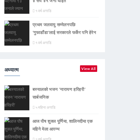
४ सय ४५ जना घाइते
१ वर्ष अगाडि
प्रथम जलवायु सम्मेलनपछि
‘गुफाडाँडा’लाई सरकारले फर्केर पनि हेरेन
१ वर्ष अगाडि
अध्यात्म
View All
बस्यालको भजन ‘नारायण हरिहरी’
सार्बजनिक
५ महिना अगाडि
आज पौष शुक्ल पूर्णिमा, शालिनदीमा एक
महिने मेला आरम्भ
२ वर्ष अगाडि