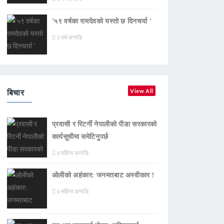
‘५९ वर्षका रामदेवकाे यस्ताे छ दिनचर्या ’
२ वर्ष अगाडि
बिचार
View All
प्रवासी र रिटर्नी नेपालीको पीडा सरकारको
कार्यसूचीमा समेटिनुपर्छ
४ महिना अगाडि
ओलीको अहंकार: जनमतबाट अस्वीकार !
४ महिना अगाडि