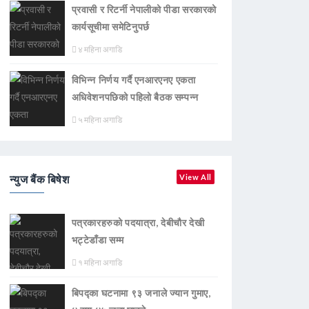
प्रवासी र रिटर्नी नेपालीको पीडा सरकारको
कार्यसूचीमा समेटिनुपर्छ
४ महिना अगाडि
विभिन्न निर्णय गर्दै एनआरएनए एकता
अधिवेशनपछिको पहिलो बैठक सम्पन्न
५ महिना अगाडि
न्युज बैंक बिषेश
View All
पत्रकारहरुको पदयात्रा, देबीचौर देखी
भट्टेडाँडा सम्म
१ महिना अगाडि
बिपद्का घटनामा ९३ जनाले ज्यान गुमाए,