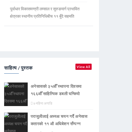
पूर्वाधार विकासमन्त्री लम्साल र सुरुङमार्ग प्रभावित
क्षेत्रका स्थानीय प्रतिनिधिबीच ११ बुँदे सहमति
साहित्य / पुस्तक
View All
अनेसासको ३५औँ स्थापना दिवसमा
१६६औँ साहित्यिक डबली घन्कियाे
७ महिना अगाडि
पराजुलीलाई अध्यक्ष चयन गर्दै अनेसास
कतारको ११ औ अधिबेशन सँम्पन्न