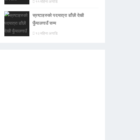
११ महिना अगाडि
स्रष्टाहरुको पदयात्रा डाँछी देखी
फुँयालगाउँ सम्म
१२ महिना अगाडि