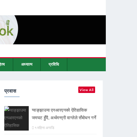
ित्य
अध्यात्म
प्रविधि
प्रवास
View All
ग्वाङ्झाउमा एनआरएनको ऐतिहासिक
जमघट हुँदै, अर्थमन्त्री वाग्लेले सँबोधन गर्ने
१ महिना अगाडि