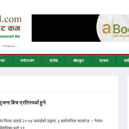
ापार
मनोरञ्जन
प्रदेश
खेलकुद
प्रवास
साह
रृजना बिच प्रतिस्पर्धा हुने
‘नेम्पा फिल्म अवार्ड २०१७’अवार्डको उकृष्ट ३ सार्वजनिक भएको छ । नेपाल
िज्ञप्तिमा भदौ १९