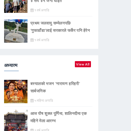
४ सय ४५ जना घाइते
१ वर्ष अगाडि
प्रथम जलवायु सम्मेलनपछि
‘गुफाडाँडा’लाई सरकारले फर्केर पनि हेरेन
१ वर्ष अगाडि
अध्यात्म
View All
बस्यालको भजन ‘नारायण हरिहरी’
सार्बजनिक
५ महिना अगाडि
आज पौष शुक्ल पूर्णिमा, शालिनदीमा एक
महिने मेला आरम्भ
२ वर्ष अगाडि