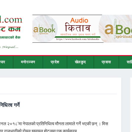
ापार
मनोरञ्जन
प्रदेश
खेलकुद
प्रवास
साह
ित्व गर्ने
रनेशनल २०१८’मा नेपालको प्रतिनिधित्व मौनता लामाले गर्ने भएकी छन् । मिस
िबार राजधानीको रोयल इम्पायल होटलमा एक कार्यक्रम