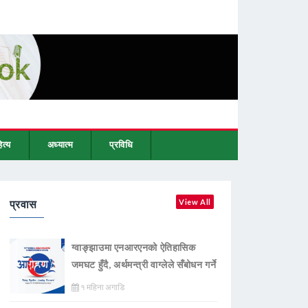
ित्य
अध्यात्म
प्रविधि
प्रवास
View All
ग्वाङ्झाउमा एनआरएनको ऐतिहासिक
जमघट हुँदै, अर्थमन्त्री वाग्लेले सँबोधन गर्ने
१ महिना अगाडि