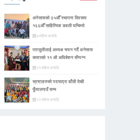
अनेसासको ३५औँ स्थापना दिवसमा
१६६औँ साहित्यिक डबली घन्कियाे
७ महिना अगाडि
पराजुलीलाई अध्यक्ष चयन गर्दै अनेसास
कतारको ११ औ अधिबेशन सँम्पन्न
११ महिना अगाडि
स्रष्टाहरुको पदयात्रा डाँछी देखी
फुँयालगाउँ सम्म
१२ महिना अगाडि