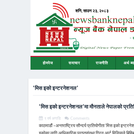
होमपेज
समाचार
राजनीति
अर्थ ब्य
‘मिस इको इन्टरनेशनल’
‘मिस इको इन्टरनेशनल’मा मौनताले नेपालको प्रतिनिध
९ वर्ष अगाडि
Comments
काठमाडौं –अन्तराष्ट्रिय सौन्दर्य प्रतियोगीता ‘मिस इको इन्ट
इकोका लागि आधिकारिक प्राप्तसंस्था ग्रिन आर्ट मिडियाले बिह