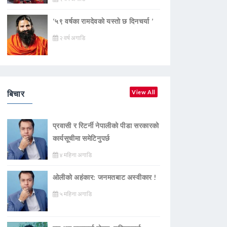
‘५९ वर्षका रामदेवकाे यस्ताे छ दिनचर्या ’
२ वर्ष अगाडि
बिचार
View All
प्रवासी र रिटर्नी नेपालीको पीडा सरकारको
कार्यसूचीमा समेटिनुपर्छ
४ महिना अगाडि
ओलीको अहंकार: जनमतबाट अस्वीकार !
५ महिना अगाडि