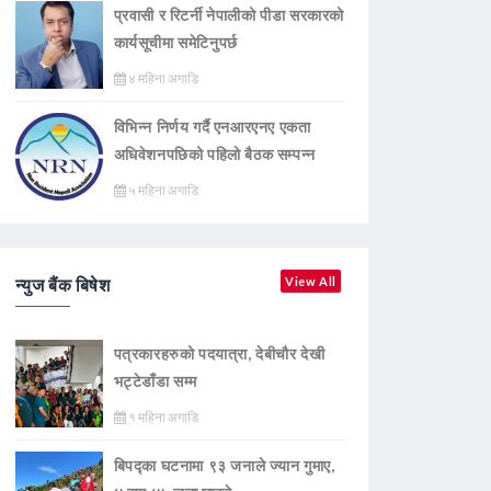
प्रवासी र रिटर्नी नेपालीको पीडा सरकारको
कार्यसूचीमा समेटिनुपर्छ
४ महिना अगाडि
विभिन्न निर्णय गर्दै एनआरएनए एकता
अधिवेशनपछिको पहिलो बैठक सम्पन्न
५ महिना अगाडि
न्युज बैंक बिषेश
View All
पत्रकारहरुको पदयात्रा, देबीचौर देखी
भट्टेडाँडा सम्म
१ महिना अगाडि
बिपद्का घटनामा ९३ जनाले ज्यान गुमाए,