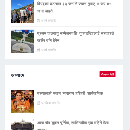
बिपद्का घटनामा ९३ जनाले ज्यान गुमाए, ४ सय ४५
जना घाइते
१ वर्ष अगाडि
प्रथम जलवायु सम्मेलनपछि ‘गुफाडाँडा’लाई सरकारले
फर्केर पनि हेरेन
१ वर्ष अगाडि
अध्यात्म
View All
बस्यालको भजन ‘नारायण हरिहरी’ सार्बजनिक
५ महिना अगाडि
आज पौष शुक्ल पूर्णिमा, शालिनदीमा एक महिने मेला
आरम्भ