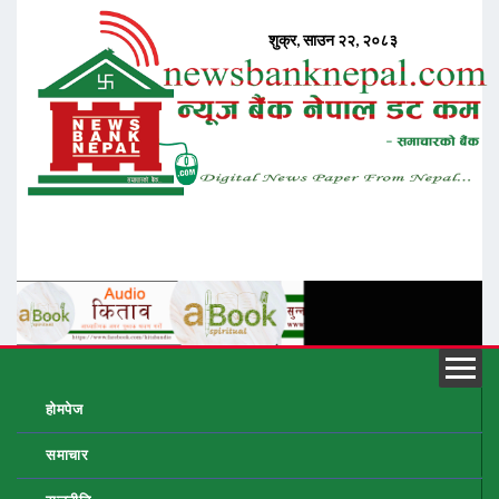
होमपेज
समाचार