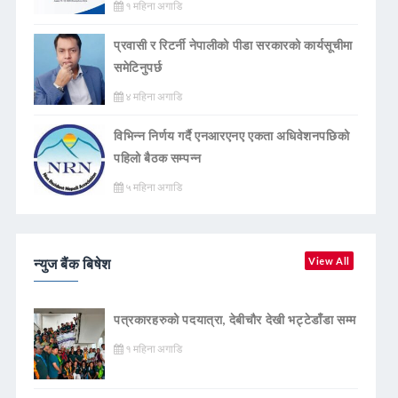
१ महिना अगाडि
प्रवासी र रिटर्नी नेपालीको पीडा सरकारको कार्यसूचीमा
समेटिनुपर्छ
४ महिना अगाडि
विभिन्न निर्णय गर्दै एनआरएनए एकता अधिवेशनपछिको
पहिलो बैठक सम्पन्न
५ महिना अगाडि
न्युज बैंक बिषेश
View All
पत्रकारहरुको पदयात्रा, देबीचौर देखी भट्टेडाँडा सम्म
१ महिना अगाडि