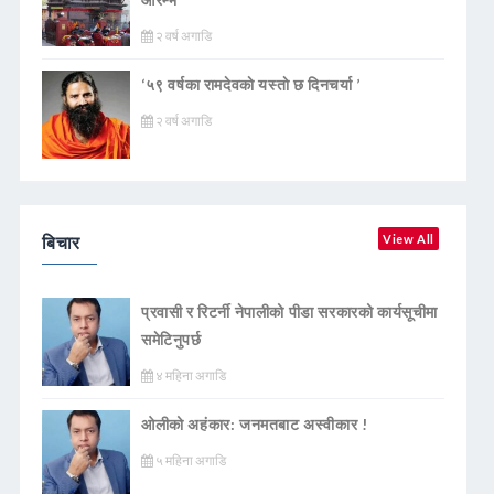
२ वर्ष अगाडि
‘५९ वर्षका रामदेवकाे यस्ताे छ दिनचर्या ’
२ वर्ष अगाडि
बिचार
View All
प्रवासी र रिटर्नी नेपालीको पीडा सरकारको कार्यसूचीमा
समेटिनुपर्छ
४ महिना अगाडि
ओलीको अहंकार: जनमतबाट अस्वीकार !
५ महिना अगाडि