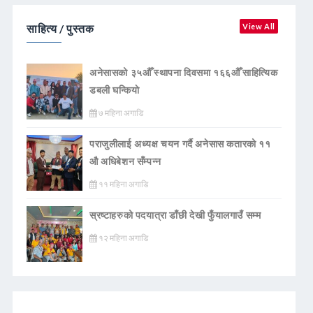
साहित्य / पुस्तक
View All
अनेसासको ३५औँ स्थापना दिवसमा १६६औँ साहित्यिक
डबली घन्कियाे
७ महिना अगाडि
पराजुलीलाई अध्यक्ष चयन गर्दै अनेसास कतारको ११
औ अधिबेशन सँम्पन्न
११ महिना अगाडि
स्रष्टाहरुको पदयात्रा डाँछी देखी फुँयालगाउँ सम्म
१२ महिना अगाडि