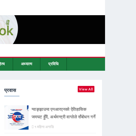
ित्य
अध्यात्म
प्रविधि
प्रवास
View All
ग्वाङ्झाउमा एनआरएनको ऐतिहासिक
जमघट हुँदै, अर्थमन्त्री वाग्लेले सँबोधन गर्ने
१ महिना अगाडि