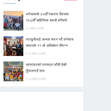
अनेसासको ३५औँ स्थापना दिवसमा
१६६औँ साहित्यिक डबली घन्कियाे
७ महिना अगाडि
पराजुलीलाई अध्यक्ष चयन गर्दै अनेसास
कतारको ११ औ अधिबेशन सँम्पन्न
११ महिना अगाडि
स्रष्टाहरुको पदयात्रा डाँछी देखी
फुँयालगाउँ सम्म
१२ महिना अगाडि