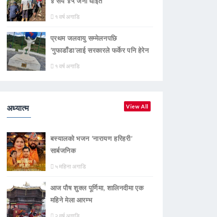
४ सय ४५ जना घाइते
१ वर्ष अगाडि
प्रथम जलवायु सम्मेलनपछि
‘गुफाडाँडा’लाई सरकारले फर्केर पनि हेरेन
१ वर्ष अगाडि
अध्यात्म
View All
बस्यालको भजन ‘नारायण हरिहरी’
सार्बजनिक
५ महिना अगाडि
आज पौष शुक्ल पूर्णिमा, शालिनदीमा एक
महिने मेला आरम्भ
२ वर्ष अगाडि