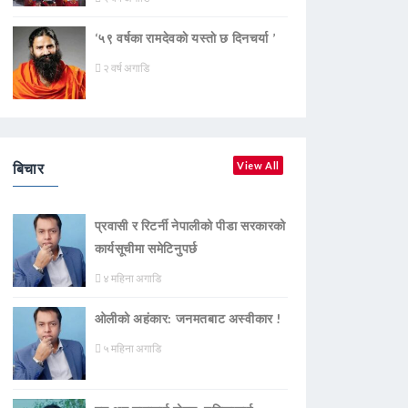
‘५९ वर्षका रामदेवकाे यस्ताे छ दिनचर्या ’
२ वर्ष अगाडि
बिचार
View All
प्रवासी र रिटर्नी नेपालीको पीडा सरकारको
कार्यसूचीमा समेटिनुपर्छ
४ महिना अगाडि
ओलीको अहंकार: जनमतबाट अस्वीकार !
५ महिना अगाडि