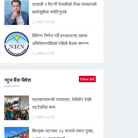
प्रवासी र रिटर्नी नेपालीको पीडा सरकारको
कार्यसूचीमा समेटिनुपर्छ
४ महिना अगाडि
विभिन्न निर्णय गर्दै एनआरएनए एकता
अधिवेशनपछिको पहिलो बैठक सम्पन्न
५ महिना अगाडि
न्युज बैंक बिषेश
View All
पत्रकारहरुको पदयात्रा, देबीचौर देखी
भट्टेडाँडा सम्म
१ महिना अगाडि
बिपद्का घटनामा ९३ जनाले ज्यान गुमाए,