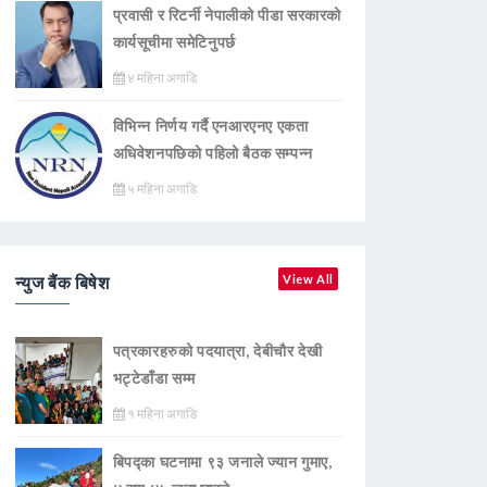
प्रवासी र रिटर्नी नेपालीको पीडा सरकारको
कार्यसूचीमा समेटिनुपर्छ
४ महिना अगाडि
विभिन्न निर्णय गर्दै एनआरएनए एकता
अधिवेशनपछिको पहिलो बैठक सम्पन्न
५ महिना अगाडि
न्युज बैंक बिषेश
View All
पत्रकारहरुको पदयात्रा, देबीचौर देखी
भट्टेडाँडा सम्म
१ महिना अगाडि
बिपद्का घटनामा ९३ जनाले ज्यान गुमाए,