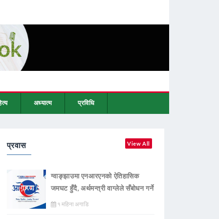
ित्य
अध्यात्म
प्रविधि
प्रवास
View All
ग्वाङ्झाउमा एनआरएनको ऐतिहासिक
जमघट हुँदै, अर्थमन्त्री वाग्लेले सँबोधन गर्ने
१ महिना अगाडि