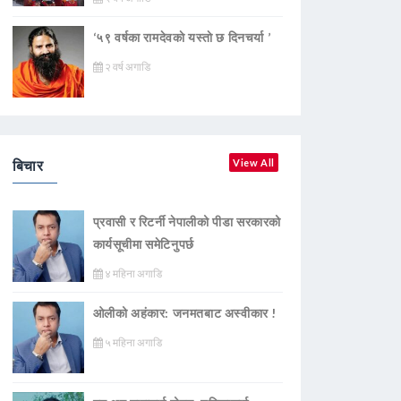
‘५९ वर्षका रामदेवकाे यस्ताे छ दिनचर्या ’
२ वर्ष अगाडि
बिचार
View All
प्रवासी र रिटर्नी नेपालीको पीडा सरकारको
कार्यसूचीमा समेटिनुपर्छ
४ महिना अगाडि
ओलीको अहंकार: जनमतबाट अस्वीकार !
५ महिना अगाडि