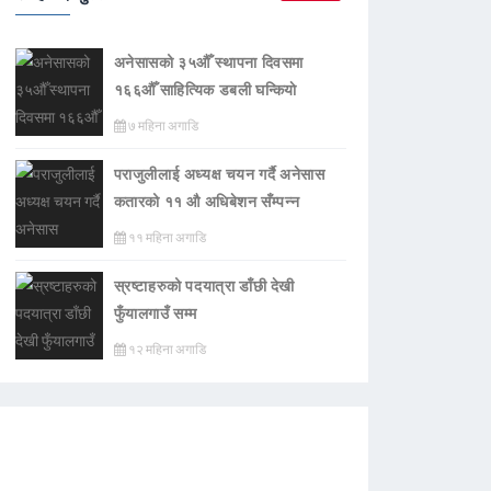
अनेसासको ३५औँ स्थापना दिवसमा
१६६औँ साहित्यिक डबली घन्कियाे
७ महिना अगाडि
पराजुलीलाई अध्यक्ष चयन गर्दै अनेसास
कतारको ११ औ अधिबेशन सँम्पन्न
११ महिना अगाडि
स्रष्टाहरुको पदयात्रा डाँछी देखी
फुँयालगाउँ सम्म
१२ महिना अगाडि