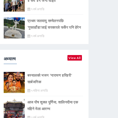
४ सय ४५ जना घाइते
१ वर्ष अगाडि
प्रथम जलवायु सम्मेलनपछि
‘गुफाडाँडा’लाई सरकारले फर्केर पनि हेरेन
१ वर्ष अगाडि
अध्यात्म
View All
बस्यालको भजन ‘नारायण हरिहरी’
सार्बजनिक
५ महिना अगाडि
आज पौष शुक्ल पूर्णिमा, शालिनदीमा एक
महिने मेला आरम्भ
२ वर्ष अगाडि