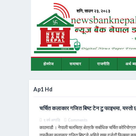
होमपेज
समाचार
राजनीति
अर्थ ब्य
Ap1 Hd
चर्चित कलाकार गजित बिष्ट टेन टु फाइभमा, यस्तो
९ वर्ष अगाडि
Comments
काठमाडौ । नेपाली चलचित्र क्षेत्रकै सर्बाधिक चर्चित कोरिय
नफर्केका कलाकार गजित बिष्टले अहिले सम्म दर्जनौ फिल्ममा 