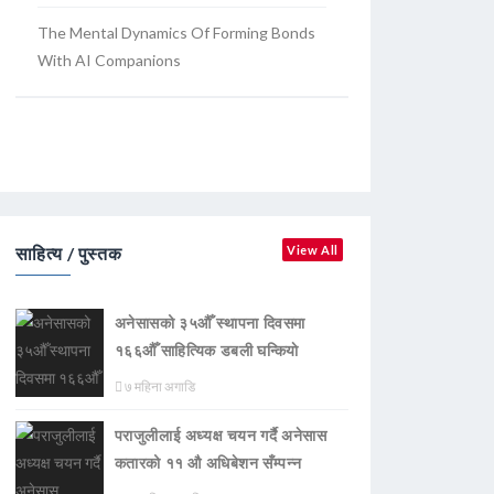
The Mental Dynamics Of Forming Bonds
With AI Companions
साहित्य / पुस्तक
View All
अनेसासको ३५औँ स्थापना दिवसमा
१६६औँ साहित्यिक डबली घन्कियाे
७ महिना अगाडि
पराजुलीलाई अध्यक्ष चयन गर्दै अनेसास
कतारको ११ औ अधिबेशन सँम्पन्न