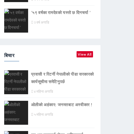
‘५९ वर्षका रामदेवकाे यस्ताे छ दिनचर्या ’
२ वर्ष अगाडि
बिचार
View All
प्रवासी र रिटर्नी नेपालीको पीडा सरकारको
कार्यसूचीमा समेटिनुपर्छ
४ महिना अगाडि
ओलीको अहंकार: जनमतबाट अस्वीकार !
५ महिना अगाडि