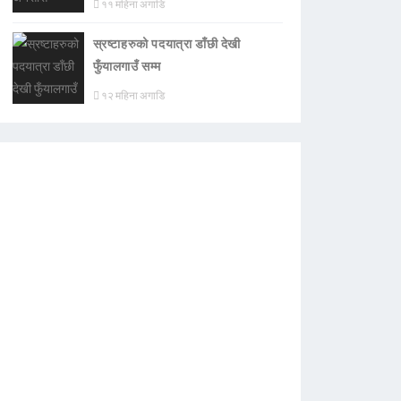
११ महिना अगाडि
स्रष्टाहरुको पदयात्रा डाँछी देखी
फुँयालगाउँ सम्म
१२ महिना अगाडि