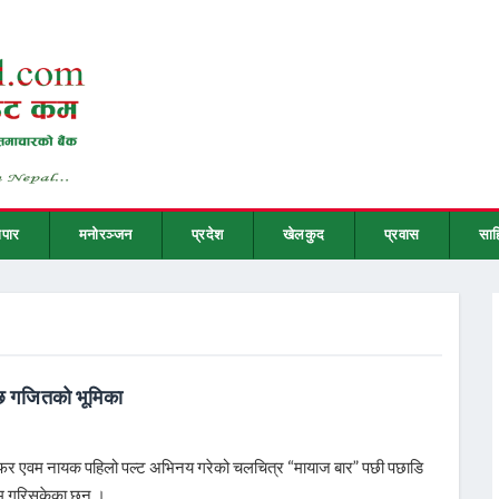
ापार
मनोरञ्जन
प्रदेश
खेलकुद
प्रवास
साह
 छ गजितको भूमिका
ोग्राफर एवम नायक पहिलो पल्ट अभिनय गरेको चलचित्र “मायाज बार” पछी पछाडि
काम गरिसकेका छन ।