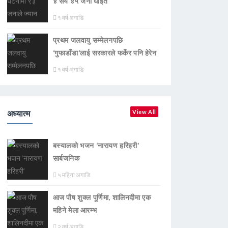
४ सय ४५ जना घाइते
१ वर्ष अगाडि
प्रथम जलवायु सम्मेलनपछि
‘गुफाडाँडा’लाई सरकारले फर्केर पनि हेरेन
१ वर्ष अगाडि
अध्यात्म
View All
बस्यालको भजन ‘नारायण हरिहरी’
सार्बजनिक
५ महिना अगाडि
आज पौष शुक्ल पूर्णिमा, शालिनदीमा एक
महिने मेला आरम्भ
२ वर्ष अगाडि