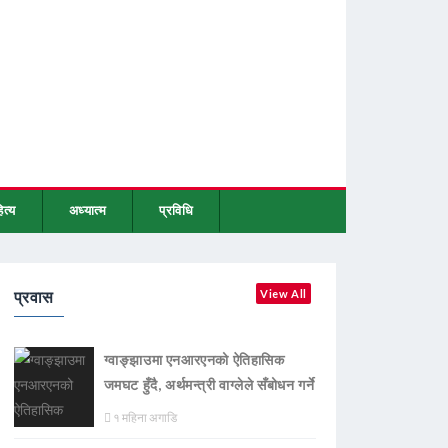
ित्य
अध्यात्म
प्रविधि
प्रवास
View All
ग्वाङ्झाउमा एनआरएनको ऐतिहासिक
जमघट हुँदै, अर्थमन्त्री वाग्लेले सँबोधन गर्ने
१ महिना अगाडि