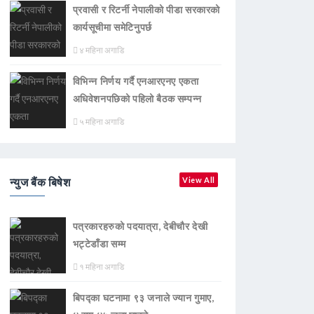
प्रवासी र रिटर्नी नेपालीको पीडा सरकारको
कार्यसूचीमा समेटिनुपर्छ
४ महिना अगाडि
विभिन्न निर्णय गर्दै एनआरएनए एकता
अधिवेशनपछिको पहिलो बैठक सम्पन्न
५ महिना अगाडि
न्युज बैंक बिषेश
View All
पत्रकारहरुको पदयात्रा, देबीचौर देखी
भट्टेडाँडा सम्म
१ महिना अगाडि
बिपद्का घटनामा ९३ जनाले ज्यान गुमाए,