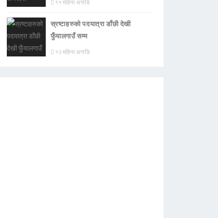
११ महिना अगाडि
स्रष्टाहरुको पदयात्रा डाँछी देखी
फुँयालगाउँ सम्म
१२ महिना अगाडि