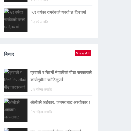
‘५९ वर्षका रामदेवकाे यस्ताे छ दिनचर्या ’
२ वर्ष अगाडि
बिचार
View All
प्रवासी र रिटर्नी नेपालीको पीडा सरकारको
कार्यसूचीमा समेटिनुपर्छ
४ महिना अगाडि
ओलीको अहंकार: जनमतबाट अस्वीकार !
५ महिना अगाडि