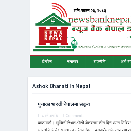
होमपेज
समाचार
राजनीति
अर्थ ब्य
Ashok Bharati In Nepal
पुनाका भारती नेपालमा सकृय
८ वर्ष अगाडि
Comments
काठमाडौं । लुम्विनी स्थित ओशो जेतबनमा तीन दिने ध्यान सिव
भारतीले सिविर सञ्चालन गरेका थिए । बुद्धपूर्णिमाको अवसरमा र