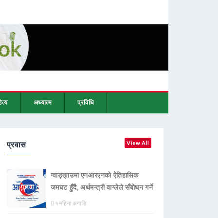
ित्य
अध्यात्म
प्रविधि
प्रवास
View All
ग्वाङ्झाउमा एनआरएनको ऐतिहासिक
जमघट हुँदै, अर्थमन्त्री वाग्लेले सँबोधन गर्ने
१ महिना अगाडि