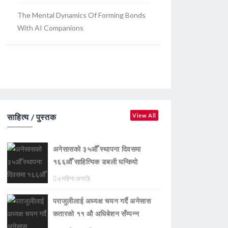
The Mental Dynamics Of Forming Bonds
With AI Companions
साहित्य / पुस्तक
View All
अनेसासको ३५औँ स्थापना दिवसमा
१६६औँ साहित्यिक डबली घन्कियाे
७ महिना अगाडि
पराजुलीलाई अध्यक्ष चयन गर्दै अनेसास
कतारको ११ औ अधिबेशन सँम्पन्न