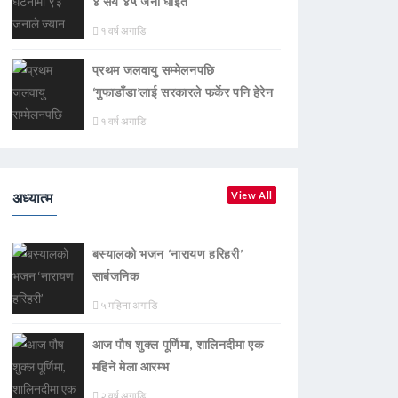
४ सय ४५ जना घाइते
१ वर्ष अगाडि
प्रथम जलवायु सम्मेलनपछि
‘गुफाडाँडा’लाई सरकारले फर्केर पनि हेरेन
१ वर्ष अगाडि
अध्यात्म
View All
बस्यालको भजन ‘नारायण हरिहरी’
सार्बजनिक
५ महिना अगाडि
आज पौष शुक्ल पूर्णिमा, शालिनदीमा एक
महिने मेला आरम्भ
२ वर्ष अगाडि