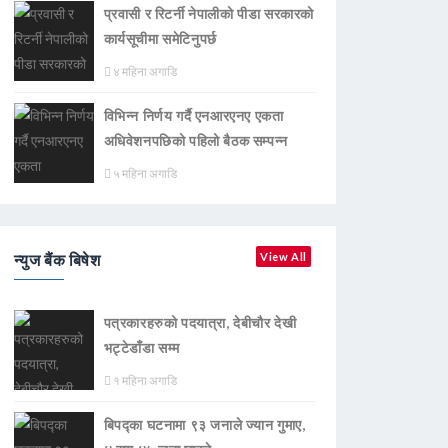
प्रवासी र रिटर्नी नेपालीको पीडा सरकारको
कार्यसूचीमा समेटिनुपर्छ
४ महिना अगाडि
विभिन्न निर्णय गर्दै एनआरएनए एकता
अधिवेशनपछिको पहिलो बैठक सम्पन्न
५ महिना अगाडि
न्युज बैंक बिषेश
View All
पत्रकारहरुको पदयात्रा, देबीचौर देखी
भट्टेडाँडा सम्म
१ महिना अगाडि
बिपद्का घटनामा ९३ जनाले ज्यान गुमाए,