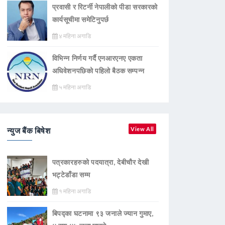
प्रवासी र रिटर्नी नेपालीको पीडा सरकारको
कार्यसूचीमा समेटिनुपर्छ
४ महिना अगाडि
विभिन्न निर्णय गर्दै एनआरएनए एकता
अधिवेशनपछिको पहिलो बैठक सम्पन्न
५ महिना अगाडि
न्युज बैंक बिषेश
View All
पत्रकारहरुको पदयात्रा, देबीचौर देखी
भट्टेडाँडा सम्म
१ महिना अगाडि
बिपद्का घटनामा ९३ जनाले ज्यान गुमाए,