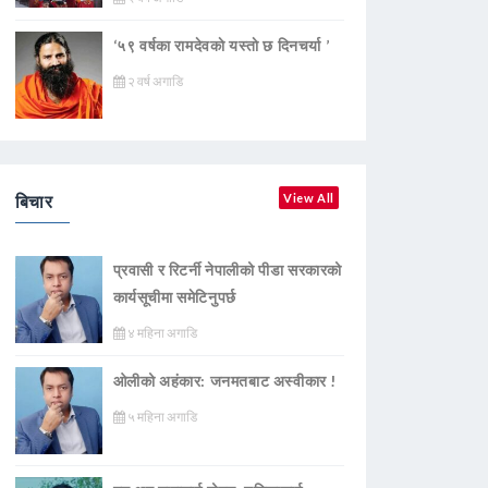
‘५९ वर्षका रामदेवकाे यस्ताे छ दिनचर्या ’
२ वर्ष अगाडि
बिचार
View All
प्रवासी र रिटर्नी नेपालीको पीडा सरकारको
कार्यसूचीमा समेटिनुपर्छ
४ महिना अगाडि
ओलीको अहंकार: जनमतबाट अस्वीकार !
५ महिना अगाडि