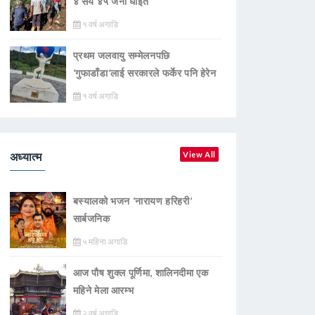
४ सय ४५ जना घाइते
१ वर्ष अगाडि
प्रथम जलवायु सम्मेलनपछि
‘गुफाडाँडा’लाई सरकारले फर्केर पनि हेरेन
१ वर्ष अगाडि
अध्यात्म
View All
बस्यालको भजन ‘नारायण हरिहरी’
सार्बजनिक
५ महिना अगाडि
आज पौष शुक्ल पूर्णिमा, शालिनदीमा एक
महिने मेला आरम्भ
२ वर्ष अगाडि