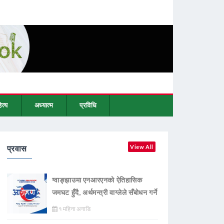
ित्य
अध्यात्म
प्रविधि
प्रवास
View All
ग्वाङ्झाउमा एनआरएनको ऐतिहासिक
जमघट हुँदै, अर्थमन्त्री वाग्लेले सँबोधन गर्ने
१ महिना अगाडि