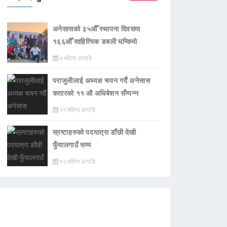
अनेसासको ३५औँ स्थापना दिवसमा
१६६औँ साहित्यिक डबली घन्कियाे
७ महिना अगाडि
पराजुलीलाई अध्यक्ष चयन गर्दै अनेसास
कतारको ११ औ अधिबेशन सँम्पन्न
११ महिना अगाडि
स्रष्टाहरुको पदयात्रा डाँछी देखी
फुँयालगाउँ सम्म
१२ महिना अगाडि