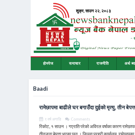
होमपेज
समाचार
राजनीति
अर्थ ब्य
Baadi
रामेछापमा बाढीले घर बगाउँदा दुईको मृत्यु, तीन बेपत्त
९ वर्ष अगाडि
Comments
रिकोट, १ साउन । गएराति परेको अविरल वर्षाका कारण रामेछापको ख
तीनजना बेपत्ता भएका छन् । जिल्ला प्रहरी कार्यालय, रामेछापका