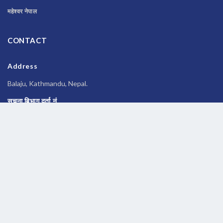
महेश्वर नेपाल
CONTACT
Address
Balaju, Kathmandu, Nepal.
सूचना बिभाग दर्ता नं
२६९६/२०७७-०७८
Phone
014588245
Email
newsbanknepal@gmail.com
Copyrights © 2026 All Rights Reserved by
Newsbanknepal