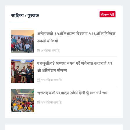
साहित्य / पुस्तक
View All
अनेसासको ३५औँ स्थापना दिवसमा १६६औँ साहित्यिक
डबली घन्कियाे
७ महिना अगाडि
पराजुलीलाई अध्यक्ष चयन गर्दै अनेसास कतारको ११
औ अधिबेशन सँम्पन्न
११ महिना अगाडि
स्रष्टाहरुको पदयात्रा डाँछी देखी फुँयालगाउँ सम्म
१२ महिना अगाडि