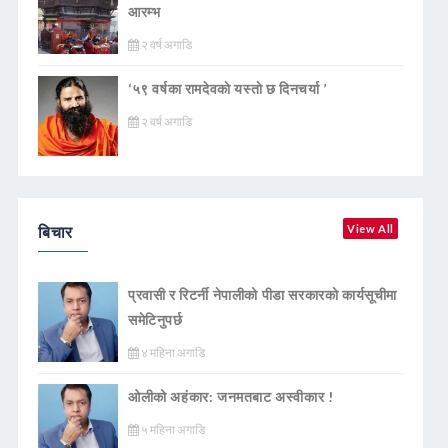
आरम्भ
२ वर्ष अगाडि
‘५९ वर्षका रामदेवकाे यस्ताे छ दिनचर्या ’
२ वर्ष अगाडि
बिचार
View All
प्रवासी र रिटर्नी नेपालीको पीडा सरकारको कार्यसूचीमा
समेटिनुपर्छ
४ महिना अगाडि
ओलीको अहंकार: जनमतबाट अस्वीकार !
५ महिना अगाडि