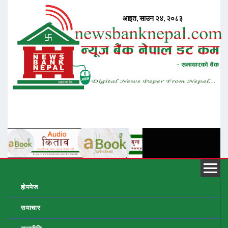
होमपेज
समाचार