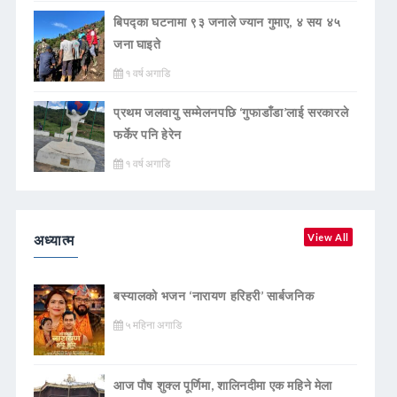
बिपद्का घटनामा ९३ जनाले ज्यान गुमाए, ४ सय ४५
जना घाइते
१ वर्ष अगाडि
प्रथम जलवायु सम्मेलनपछि ‘गुफाडाँडा’लाई सरकारले
फर्केर पनि हेरेन
१ वर्ष अगाडि
अध्यात्म
View All
बस्यालको भजन ‘नारायण हरिहरी’ सार्बजनिक
५ महिना अगाडि
आज पौष शुक्ल पूर्णिमा, शालिनदीमा एक महिने मेला