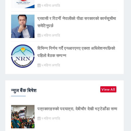
१ महिना अगाडि
प्रवासी र रिटर्नी नेपालीको पीडा सरकारको कार्यसूचीमा
समेटिनुपर्छ
४ महिना अगाडि
विभिन्न निर्णय गर्दै एनआरएनए एकता अधिवेशनपछिको
पहिलो बैठक सम्पन्न
५ महिना अगाडि
न्युज बैंक बिषेश
View All
पत्रकारहरुको पदयात्रा, देबीचौर देखी भट्टेडाँडा सम्म
१ महिना अगाडि