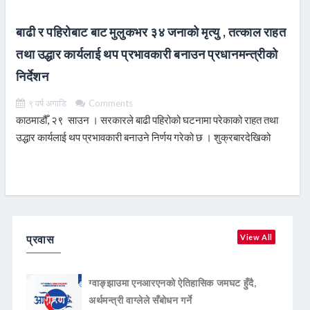
बाढी र पहिरोबाट बाट मुलुकभर ३४ जनाको मृत्यु , तत्काल राहत
तथा उद्धार कार्यलाई थप प्रभावकारी बनाउन प्रधानमन्त्रीको
निर्देशन
९ वर्ष अगाडि
Comments
काठमाडौँ, २९ साउन । सरकारले बाढी पहिरोको घटनामा परेकाको राहत तथा
उद्धार कार्यलाई थप प्रभावकारी बनाउने निर्णय गरेको छ । शुक्रबारदेखिको
निरन्तर वर्षासँगै देशका विभिन्न स्थानमा आएको बाढी पहिरोलाई मध्यनजर गर्दै
READ MORE
प्रवास
View All
ग्वाङ्झाउमा एनआरएनको ऐतिहासिक जमघट हुँदै,
अर्थमन्त्री वाग्लेले सँबोधन गर्ने