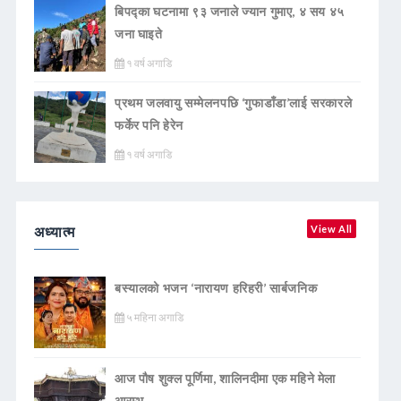
बिपद्का घटनामा ९३ जनाले ज्यान गुमाए, ४ सय ४५
जना घाइते
१ वर्ष अगाडि
प्रथम जलवायु सम्मेलनपछि ‘गुफाडाँडा’लाई सरकारले
फर्केर पनि हेरेन
१ वर्ष अगाडि
अध्यात्म
View All
बस्यालको भजन ‘नारायण हरिहरी’ सार्बजनिक
५ महिना अगाडि
आज पौष शुक्ल पूर्णिमा, शालिनदीमा एक महिने मेला
आरम्भ