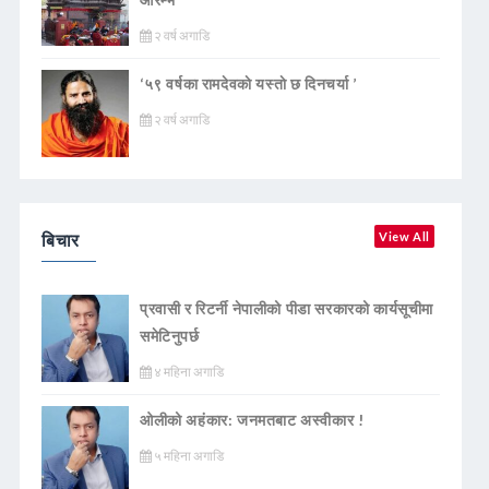
२ वर्ष अगाडि
‘५९ वर्षका रामदेवकाे यस्ताे छ दिनचर्या ’
२ वर्ष अगाडि
बिचार
View All
प्रवासी र रिटर्नी नेपालीको पीडा सरकारको कार्यसूचीमा
समेटिनुपर्छ
४ महिना अगाडि
ओलीको अहंकार: जनमतबाट अस्वीकार !
५ महिना अगाडि