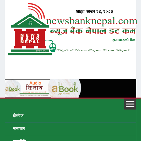
होमपेज
समाचार