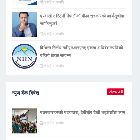
१ महिना अगाडि
प्रवासी र रिटर्नी नेपालीको पीडा सरकारको कार्यसूचीमा
समेटिनुपर्छ
४ महिना अगाडि
विभिन्न निर्णय गर्दै एनआरएनए एकता अधिवेशनपछिको
पहिलो बैठक सम्पन्न
५ महिना अगाडि
न्युज बैंक बिषेश
View All
पत्रकारहरुको पदयात्रा, देबीचौर देखी भट्टेडाँडा सम्म
१ महिना अगाडि