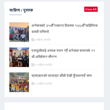
साहित्य / पुस्तक
View All
अनेसासको ३५औँ स्थापना दिवसमा १६६औँ साहित्यिक
डबली घन्कियाे
७ महिना अगाडि
पराजुलीलाई अध्यक्ष चयन गर्दै अनेसास कतारको ११
औ अधिबेशन सँम्पन्न
११ महिना अगाडि
स्रष्टाहरुको पदयात्रा डाँछी देखी फुँयालगाउँ सम्म
१२ महिना अगाडि