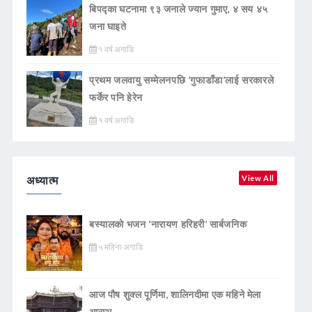
बिपद्का घटनामा ९३ जनाले ज्यान गुमाए, ४ सय ४५
जना घाइते
१ वर्ष अगाडि
प्रथम जलवायु सम्मेलनपछि ‘गुफाडाँडा’लाई सरकारले
फर्केर पनि हेरेन
१ वर्ष अगाडि
अध्यात्म
View All
बस्यालको भजन ‘नारायण हरिहरी’ सार्बजनिक
५ महिना अगाडि
आज पौष शुक्ल पूर्णिमा, शालिनदीमा एक महिने मेला
आरम्भ