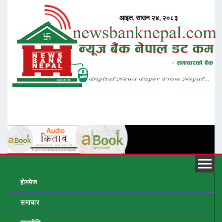
होमपेज
समाचार