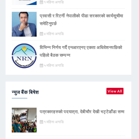
१ महिना अगाडि
प्रवासी र रिटर्नी नेपालीको पीडा सरकारको कार्यसूचीमा
समेटिनुपर्छ
४ महिना अगाडि
विभिन्न निर्णय गर्दै एनआरएनए एकता अधिवेशनपछिको
पहिलो बैठक सम्पन्न
५ महिना अगाडि
न्युज बैंक बिषेश
View All
पत्रकारहरुको पदयात्रा, देबीचौर देखी भट्टेडाँडा सम्म
१ महिना अगाडि