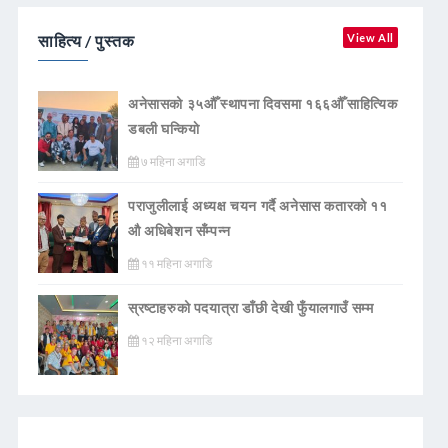
साहित्य / पुस्तक
View All
अनेसासको ३५औँ स्थापना दिवसमा १६६औँ साहित्यिक
डबली घन्कियाे
७ महिना अगाडि
पराजुलीलाई अध्यक्ष चयन गर्दै अनेसास कतारको ११
औ अधिबेशन सँम्पन्न
११ महिना अगाडि
स्रष्टाहरुको पदयात्रा डाँछी देखी फुँयालगाउँ सम्म
१२ महिना अगाडि