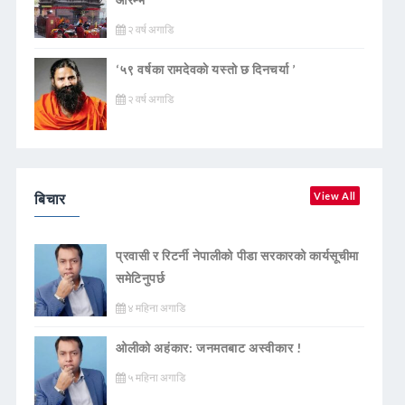
२ वर्ष अगाडि
‘५९ वर्षका रामदेवकाे यस्ताे छ दिनचर्या ’
२ वर्ष अगाडि
बिचार
View All
प्रवासी र रिटर्नी नेपालीको पीडा सरकारको कार्यसूचीमा
समेटिनुपर्छ
४ महिना अगाडि
ओलीको अहंकार: जनमतबाट अस्वीकार !
५ महिना अगाडि