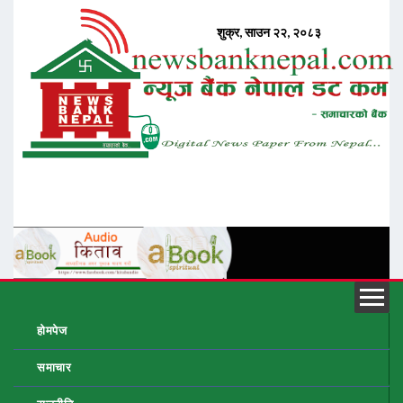
होमपेज
समाचार