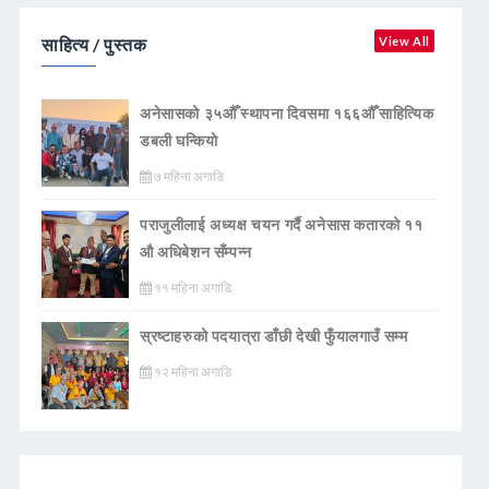
साहित्य / पुस्तक
View All
अनेसासको ३५औँ स्थापना दिवसमा १६६औँ साहित्यिक
डबली घन्कियाे
७ महिना अगाडि
पराजुलीलाई अध्यक्ष चयन गर्दै अनेसास कतारको ११
औ अधिबेशन सँम्पन्न
११ महिना अगाडि
स्रष्टाहरुको पदयात्रा डाँछी देखी फुँयालगाउँ सम्म
१२ महिना अगाडि