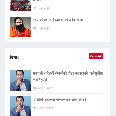
२ वर्ष अगाडि
‘५९ वर्षका रामदेवकाे यस्ताे छ दिनचर्या ’
२ वर्ष अगाडि
बिचार
View All
प्रवासी र रिटर्नी नेपालीको पीडा सरकारको कार्यसूचीमा
समेटिनुपर्छ
४ महिना अगाडि
ओलीको अहंकार: जनमतबाट अस्वीकार !
५ महिना अगाडि