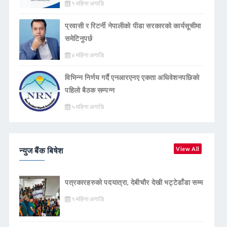
१ महिना अगाडि
प्रवासी र रिटर्नी नेपालीको पीडा सरकारको कार्यसूचीमा
समेटिनुपर्छ
४ महिना अगाडि
विभिन्न निर्णय गर्दै एनआरएनए एकता अधिवेशनपछिको
पहिलो बैठक सम्पन्न
५ महिना अगाडि
न्युज बैंक बिषेश
View All
पत्रकारहरुको पदयात्रा, देबीचौर देखी भट्टेडाँडा सम्म
१ महिना अगाडि