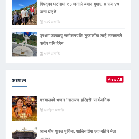
बिपद्का घटनामा ९३ जनाले ज्यान गुमाए, ४ सय ४५
जना घाइते
१ वर्ष अगाडि
प्रथम जलवायु सम्मेलनपछि ‘गुफाडाँडा’लाई सरकारले
फर्केर पनि हेरेन
१ वर्ष अगाडि
अध्यात्म
View All
बस्यालको भजन ‘नारायण हरिहरी’ सार्बजनिक
५ महिना अगाडि
आज पौष शुक्ल पूर्णिमा, शालिनदीमा एक महिने मेला
आरम्भ