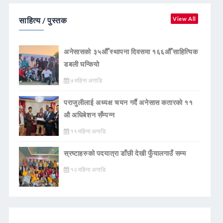
साहित्य / पुस्तक
View All
अनेसासको ३५औँ स्थापना दिवसमा १६६औँ साहित्यिक
डबली घन्कियाे
७ महिना अगाडि
पराजुलीलाई अध्यक्ष चयन गर्दै अनेसास कतारको ११
औ अधिबेशन सँम्पन्न
११ महिना अगाडि
स्रष्टाहरुको पदयात्रा डाँछी देखी फुँयालगाउँ सम्म
१२ महिना अगाडि