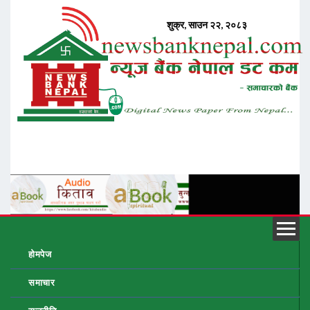
होमपेज
समाचार