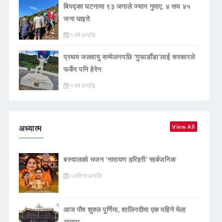
बिपद्का घटनामा ९३ जनाले ज्यान गुमाए, ४ सय ४५
जना घाइते
१ वर्ष अगाडि
प्रथम जलवायु सम्मेलनपछि ‘गुफाडाँडा’लाई सरकारले
फर्केर पनि हेरेन
१ वर्ष अगाडि
अध्यात्म
View All
बस्यालको भजन ‘नारायण हरिहरी’ सार्बजनिक
५ महिना अगाडि
आज पौष शुक्ल पूर्णिमा, शालिनदीमा एक महिने मेला
आरम्भ