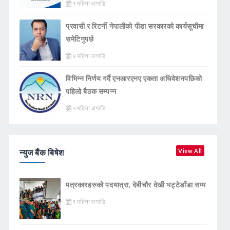
१ महिना अगाडि
प्रवासी र रिटर्नी नेपालीको पीडा सरकारको कार्यसूचीमा
समेटिनुपर्छ
४ महिना अगाडि
विभिन्न निर्णय गर्दै एनआरएनए एकता अधिवेशनपछिको
पहिलो बैठक सम्पन्न
५ महिना अगाडि
न्युज बैंक बिषेश
View All
पत्रकारहरुको पदयात्रा, देबीचौर देखी भट्टेडाँडा सम्म
१ महिना अगाडि