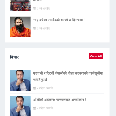
२ वर्ष अगाडि
‘५९ वर्षका रामदेवकाे यस्ताे छ दिनचर्या ’
२ वर्ष अगाडि
बिचार
View All
प्रवासी र रिटर्नी नेपालीको पीडा सरकारको कार्यसूचीमा
समेटिनुपर्छ
४ महिना अगाडि
ओलीको अहंकार: जनमतबाट अस्वीकार !
५ महिना अगाडि