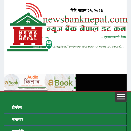
होमपेज
समाचार