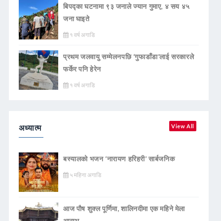
बिपद्का घटनामा ९३ जनाले ज्यान गुमाए, ४ सय ४५
जना घाइते
१ वर्ष अगाडि
प्रथम जलवायु सम्मेलनपछि ‘गुफाडाँडा’लाई सरकारले
फर्केर पनि हेरेन
१ वर्ष अगाडि
अध्यात्म
View All
बस्यालको भजन ‘नारायण हरिहरी’ सार्बजनिक
५ महिना अगाडि
आज पौष शुक्ल पूर्णिमा, शालिनदीमा एक महिने मेला
आरम्भ