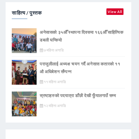
साहित्य / पुस्तक
View All
अनेसासको ३५औँ स्थापना दिवसमा १६६औँ साहित्यिक
डबली घन्कियाे
७ महिना अगाडि
पराजुलीलाई अध्यक्ष चयन गर्दै अनेसास कतारको ११
औ अधिबेशन सँम्पन्न
११ महिना अगाडि
स्रष्टाहरुको पदयात्रा डाँछी देखी फुँयालगाउँ सम्म
१२ महिना अगाडि