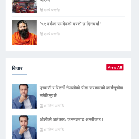
२ वर्ष अगाडि
‘५९ वर्षका रामदेवकाे यस्ताे छ दिनचर्या ’
२ वर्ष अगाडि
बिचार
View All
प्रवासी र रिटर्नी नेपालीको पीडा सरकारको कार्यसूचीमा
समेटिनुपर्छ
४ महिना अगाडि
ओलीको अहंकार: जनमतबाट अस्वीकार !
४ महिना अगाडि