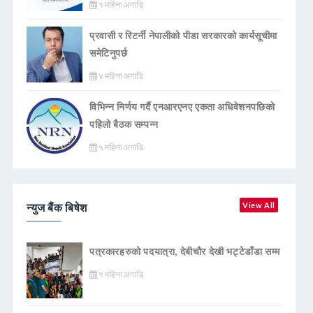
१ महिना अगाडि
प्रवासी र रिटर्नी नेपालीको पीडा सरकारको कार्यसूचीमा
समेटिनुपर्छ
४ महिना अगाडि
विभिन्न निर्णय गर्दै एनआरएनए एकता अधिवेशनपछिको
पहिलो बैठक सम्पन्न
५ महिना अगाडि
न्युज बैंक बिषेश
View All
पत्रकारहरुको पदयात्रा, देबीचौर देखी भट्टेडाँडा सम्म
१ महिना अगाडि