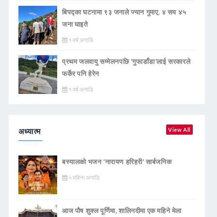
बिपद्का घटनामा ९३ जनाले ज्यान गुमाए, ४ सय ४५
जना घाइते
१ वर्ष अगाडि
प्रथम जलवायु सम्मेलनपछि ‘गुफाडाँडा’लाई सरकारले
फर्केर पनि हेरेन
१ वर्ष अगाडि
अध्यात्म
View All
बस्यालको भजन ‘नारायण हरिहरी’ सार्बजनिक
५ महिना अगाडि
आज पौष शुक्ल पूर्णिमा, शालिनदीमा एक महिने मेला