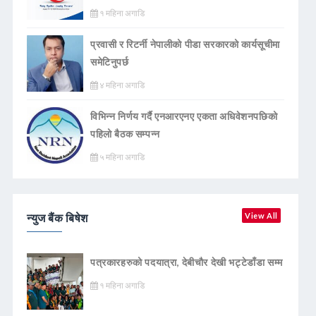
१ महिना अगाडि
प्रवासी र रिटर्नी नेपालीको पीडा सरकारको कार्यसूचीमा
समेटिनुपर्छ
४ महिना अगाडि
विभिन्न निर्णय गर्दै एनआरएनए एकता अधिवेशनपछिको
पहिलो बैठक सम्पन्न
५ महिना अगाडि
न्युज बैंक बिषेश
View All
पत्रकारहरुको पदयात्रा, देबीचौर देखी भट्टेडाँडा सम्म
१ महिना अगाडि