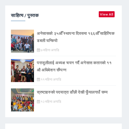
साहित्य / पुस्तक
View All
अनेसासको ३५औँ स्थापना दिवसमा १६६औँ साहित्यिक
डबली घन्कियाे
७ महिना अगाडि
पराजुलीलाई अध्यक्ष चयन गर्दै अनेसास कतारको ११
औ अधिबेशन सँम्पन्न
११ महिना अगाडि
स्रष्टाहरुको पदयात्रा डाँछी देखी फुँयालगाउँ सम्म
१२ महिना अगाडि