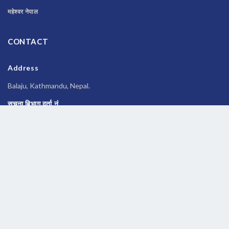
महेश्वर नेपाल
CONTACT
Address
Balaju, Kathmandu, Nepal.
सूचना बिभाग दर्ता नं
२६९६/२०७७-०७८
Phone
014588245
Email
newsbanknepal@gmail.com
Copyrights © 2026 All Rights Reserved by
Newsbanknepal