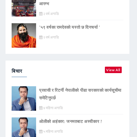
आरम्भ
२ वर्ष अगाडि
‘५९ वर्षका रामदेवकाे यस्ताे छ दिनचर्या ’
२ वर्ष अगाडि
बिचार
View All
प्रवासी र रिटर्नी नेपालीको पीडा सरकारको कार्यसूचीमा
समेटिनुपर्छ
४ महिना अगाडि
ओलीको अहंकार: जनमतबाट अस्वीकार !
५ महिना अगाडि