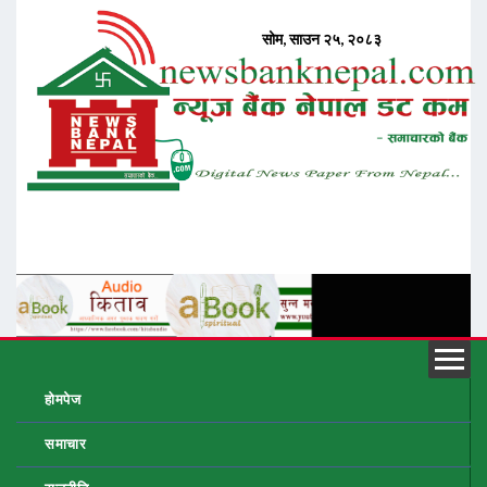
होमपेज
समाचार