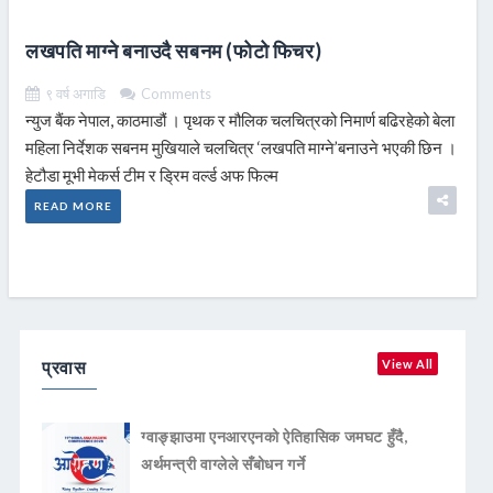
लखपति माग्ने बनाउदै सबनम (फोटो फिचर)
९ वर्ष अगाडि
Comments
न्युज बैंक नेपाल, काठमाडौं । पृथक र मौलिक चलचित्रको निमार्ण बढिरहेको बेला
महिला निर्देशक सबनम मुखियाले चलचित्र ‘लखपति माग्ने’बनाउने भएकी छिन ।
हेटौडा मूभी मेकर्स टीम र ड्रिम वर्ल्ड अफ फिल्म
READ MORE
प्रवास
View All
ग्वाङ्झाउमा एनआरएनको ऐतिहासिक जमघट हुँदै,
अर्थमन्त्री वाग्लेले सँबोधन गर्ने