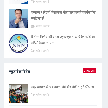
१ महिना अगाडि
प्रवासी र रिटर्नी नेपालीको पीडा सरकारको कार्यसूचीमा
समेटिनुपर्छ
४ महिना अगाडि
विभिन्न निर्णय गर्दै एनआरएनए एकता अधिवेशनपछिको
पहिलो बैठक सम्पन्न
५ महिना अगाडि
न्युज बैंक बिषेश
View All
पत्रकारहरुको पदयात्रा, देबीचौर देखी भट्टेडाँडा सम्म
१ महिना अगाडि