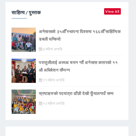
साहित्य / पुस्तक
View All
अनेसासको ३५औँ स्थापना दिवसमा १६६औँ साहित्यिक
डबली घन्कियाे
७ महिना अगाडि
पराजुलीलाई अध्यक्ष चयन गर्दै अनेसास कतारको ११
औ अधिबेशन सँम्पन्न
११ महिना अगाडि
स्रष्टाहरुको पदयात्रा डाँछी देखी फुँयालगाउँ सम्म
१२ महिना अगाडि