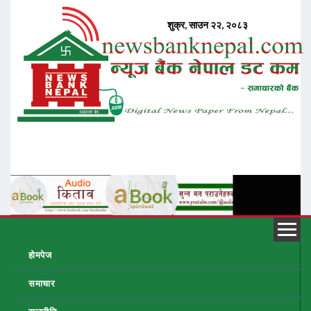
होमपेज
समाचार