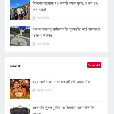
बिपद्का घटनामा ९३ जनाले ज्यान गुमाए, ४ सय ४५
जना घाइते
१ वर्ष अगाडि
प्रथम जलवायु सम्मेलनपछि ‘गुफाडाँडा’लाई सरकारले
फर्केर पनि हेरेन
१ वर्ष अगाडि
अध्यात्म
View All
बस्यालको भजन ‘नारायण हरिहरी’ सार्बजनिक
५ महिना अगाडि
आज पौष शुक्ल पूर्णिमा, शालिनदीमा एक महिने मेला
आरम्भ