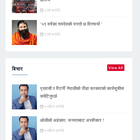
२ वर्ष अगाडि
‘५९ वर्षका रामदेवकाे यस्ताे छ दिनचर्या ’
२ वर्ष अगाडि
बिचार
View All
प्रवासी र रिटर्नी नेपालीको पीडा सरकारको कार्यसूचीमा
समेटिनुपर्छ
४ महिना अगाडि
ओलीको अहंकार: जनमतबाट अस्वीकार !
४ महिना अगाडि