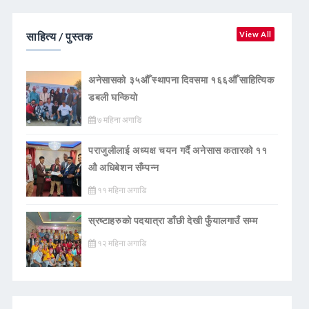
साहित्य / पुस्तक
View All
अनेसासको ३५औँ स्थापना दिवसमा १६६औँ साहित्यिक
डबली घन्कियाे
७ महिना अगाडि
पराजुलीलाई अध्यक्ष चयन गर्दै अनेसास कतारको ११
औ अधिबेशन सँम्पन्न
११ महिना अगाडि
स्रष्टाहरुको पदयात्रा डाँछी देखी फुँयालगाउँ सम्म
१२ महिना अगाडि