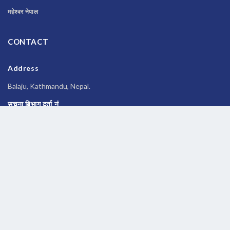
महेश्वर नेपाल
CONTACT
Address
Balaju, Kathmandu, Nepal.
सूचना बिभाग दर्ता नं
२६९६/२०७७-०७८
Phone
014588245
Email
newsbanknepal@gmail.com
Copyrights © 2026 All Rights Reserved by
Newsbanknepal