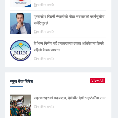
१ महिना अगाडि
प्रवासी र रिटर्नी नेपालीको पीडा सरकारको कार्यसूचीमा
समेटिनुपर्छ
४ महिना अगाडि
विभिन्न निर्णय गर्दै एनआरएनए एकता अधिवेशनपछिको
पहिलो बैठक सम्पन्न
५ महिना अगाडि
न्युज बैंक बिषेश
View All
पत्रकारहरुको पदयात्रा, देबीचौर देखी भट्टेडाँडा सम्म
१ महिना अगाडि