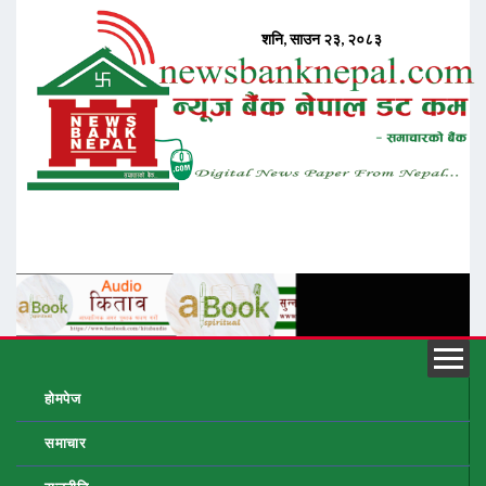
होमपेज
समाचार