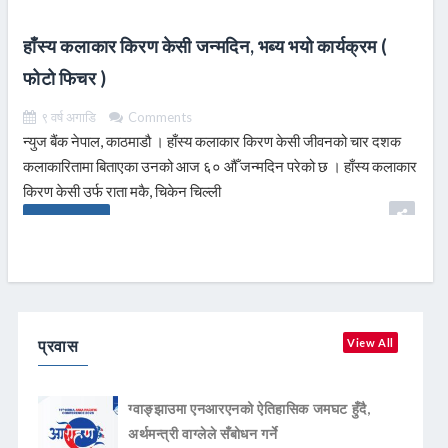
हाँस्य कलाकार किरण केसी जन्मदिन, भब्य भयो कार्यक्रम (
फोटो फिचर )
९ वर्ष अगाडि
Comments
न्युज बैंक नेपाल, काठमाडौ । हाँस्य कलाकार किरण केसी जीवनको चार दशक
कलाकारितामा बिताएका उनको आज ६० औँ जन्मदिन परेको छ । हाँस्य कलाकार
किरण केसी उर्फ राता मकै, चिकेन चिल्ली
READ MORE
प्रवास
View All
ग्वाङ्झाउमा एनआरएनको ऐतिहासिक जमघट हुँदै,
अर्थमन्त्री वाग्लेले सँबोधन गर्ने