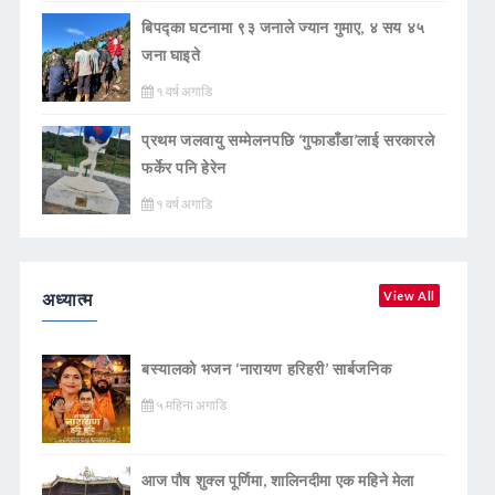
बिपद्का घटनामा ९३ जनाले ज्यान गुमाए, ४ सय ४५
जना घाइते
१ वर्ष अगाडि
प्रथम जलवायु सम्मेलनपछि ‘गुफाडाँडा’लाई सरकारले
फर्केर पनि हेरेन
१ वर्ष अगाडि
अध्यात्म
View All
बस्यालको भजन ‘नारायण हरिहरी’ सार्बजनिक
५ महिना अगाडि
आज पौष शुक्ल पूर्णिमा, शालिनदीमा एक महिने मेला