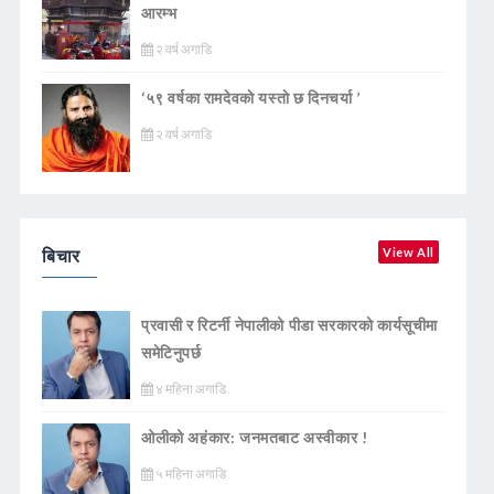
आरम्भ
२ वर्ष अगाडि
‘५९ वर्षका रामदेवकाे यस्ताे छ दिनचर्या ’
२ वर्ष अगाडि
बिचार
View All
प्रवासी र रिटर्नी नेपालीको पीडा सरकारको कार्यसूचीमा
समेटिनुपर्छ
४ महिना अगाडि
ओलीको अहंकार: जनमतबाट अस्वीकार !
५ महिना अगाडि