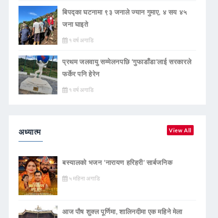
बिपद्का घटनामा ९३ जनाले ज्यान गुमाए, ४ सय ४५
जना घाइते
१ वर्ष अगाडि
प्रथम जलवायु सम्मेलनपछि ‘गुफाडाँडा’लाई सरकारले
फर्केर पनि हेरेन
१ वर्ष अगाडि
अध्यात्म
View All
बस्यालको भजन ‘नारायण हरिहरी’ सार्बजनिक
५ महिना अगाडि
आज पौष शुक्ल पूर्णिमा, शालिनदीमा एक महिने मेला