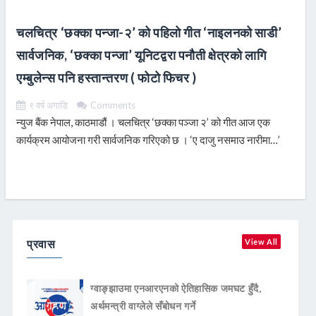
चलचित्र ‘छक्का पन्जा-२’ को पहिलो गीत ‘नाइलनको साडी’
सार्वजनिक, ‘छक्का पन्जा’ यूनिटद्वरा पनौती क्षेत्रको लागि
एम्बुलेन्स पनि हस्तान्तरण ( फोटो फिचर )
९ वर्ष अगाडि
Comments
न्युज बैंक नेपाल, काठमाडौं । चलचित्र ‘छक्का पञ्जा २’ को गीत आज एक
कार्यक्रम आयोजना गरी सार्वजनिक गरिएको छ । ‘ए दाजु नसमाउ नारीमा…’
बोलको गीत शुक्रबार विहान सार्वजनिक गरिएको हो
READ MORE
प्रवास
View All
ग्वाङ्झाउमा एनआरएनको ऐतिहासिक जमघट हुँदै,
अर्थमन्त्री वाग्लेले सँबोधन गर्ने