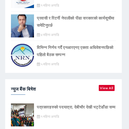
१ महिना अगाडि
प्रवासी र रिटर्नी नेपालीको पीडा सरकारको कार्यसूचीमा
समेटिनुपर्छ
४ महिना अगाडि
विभिन्न निर्णय गर्दै एनआरएनए एकता अधिवेशनपछिको
पहिलो बैठक सम्पन्न
५ महिना अगाडि
न्युज बैंक बिषेश
View All
पत्रकारहरुको पदयात्रा, देबीचौर देखी भट्टेडाँडा सम्म
१ महिना अगाडि