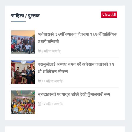
साहित्य / पुस्तक
View All
अनेसासको ३५औँ स्थापना दिवसमा १६६औँ साहित्यिक
डबली घन्कियाे
७ महिना अगाडि
पराजुलीलाई अध्यक्ष चयन गर्दै अनेसास कतारको ११
औ अधिबेशन सँम्पन्न
११ महिना अगाडि
स्रष्टाहरुको पदयात्रा डाँछी देखी फुँयालगाउँ सम्म
१२ महिना अगाडि