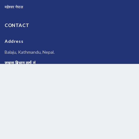
महेश्वर नेपाल
CONTACT
Address
Balaju, Kathmandu, Nepal.
सूचना बिभाग दर्ता नं
२६९६/२०७७-०७८
Phone
014588245
Email
newsbanknepal@gmail.com
Copyrights © 2026 All Rights Reserved by
Newsbanknepal