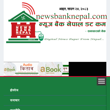
होमपेज
समाचार