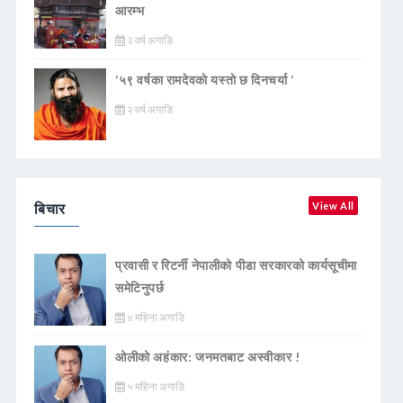
आरम्भ
२ वर्ष अगाडि
‘५९ वर्षका रामदेवकाे यस्ताे छ दिनचर्या ’
२ वर्ष अगाडि
बिचार
View All
प्रवासी र रिटर्नी नेपालीको पीडा सरकारको कार्यसूचीमा
समेटिनुपर्छ
४ महिना अगाडि
ओलीको अहंकार: जनमतबाट अस्वीकार !
५ महिना अगाडि