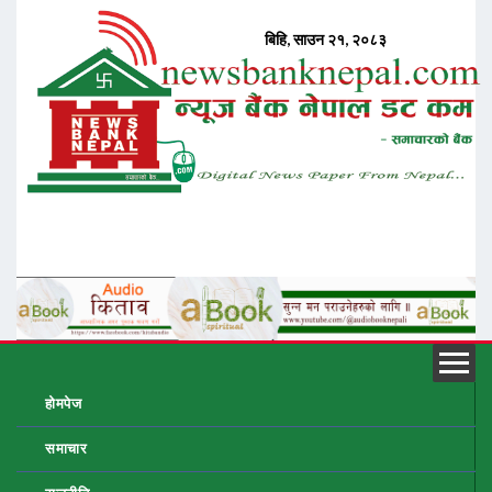
होमपेज
समाचार