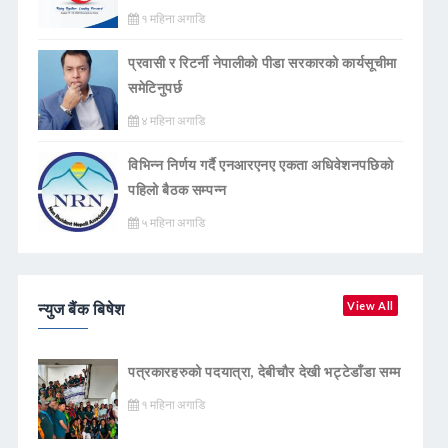
१ महिना अगाडि
प्रवासी र रिटर्नी नेपालीको पीडा सरकारको कार्यसूचीमा
समेटिनुपर्छ
४ महिना अगाडि
विभिन्न निर्णय गर्दै एनआरएनए एकता अधिवेशनपछिको
पहिलो बैठक सम्पन्न
५ महिना अगाडि
न्युज बैंक बिषेश
View All
पत्रकारहरुको पदयात्रा, देबीचौर देखी भट्टेडाँडा सम्म
१ महिना अगाडि