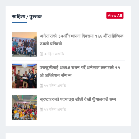
साहित्य / पुस्तक
View All
अनेसासको ३५औँ स्थापना दिवसमा १६६औँ साहित्यिक
डबली घन्कियाे
७ महिना अगाडि
पराजुलीलाई अध्यक्ष चयन गर्दै अनेसास कतारको ११
औ अधिबेशन सँम्पन्न
११ महिना अगाडि
स्रष्टाहरुको पदयात्रा डाँछी देखी फुँयालगाउँ सम्म
१२ महिना अगाडि