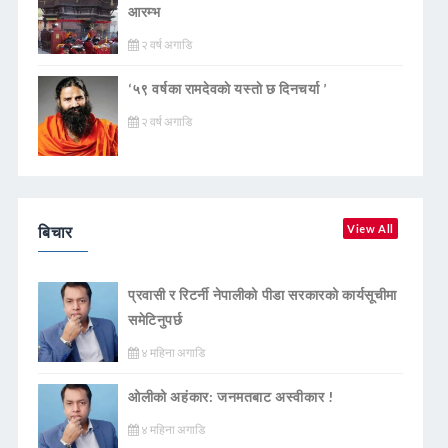
आरम्भ
२ वर्ष अगाडि
‘५९ वर्षका रामदेवकाे यस्ताे छ दिनचर्या ’
२ वर्ष अगाडि
बिचार
View All
प्रवासी र रिटर्नी नेपालीको पीडा सरकारको कार्यसूचीमा
समेटिनुपर्छ
४ महिना अगाडि
ओलीको अहंकार: जनमतबाट अस्वीकार !
४ महिना अगाडि