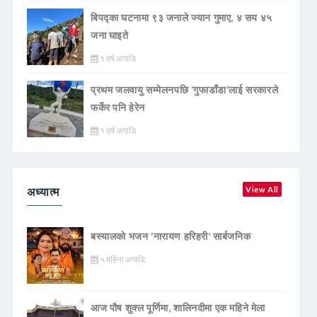
बिपद्का घटनामा ९३ जनाले ज्यान गुमाए, ४ सय ४५
जना घाइते
१ वर्ष अगाडि
प्रथम जलवायु सम्मेलनपछि ‘गुफाडाँडा’लाई सरकारले
फर्केर पनि हेरेन
१ वर्ष अगाडि
अध्यात्म
View All
बस्यालको भजन ‘नारायण हरिहरी’ सार्बजनिक
५ महिना अगाडि
आज पौष शुक्ल पूर्णिमा, शालिनदीमा एक महिने मेला