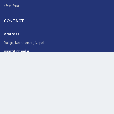
महेश्वर नेपाल
CONTACT
Address
Balaju, Kathmandu, Nepal.
सूचना बिभाग दर्ता नं
२६९६/२०७७-०७८
Phone
014588245
Email
newsbanknepal@gmail.com
Copyrights © 2026 All Rights Reserved by
Newsbanknepal