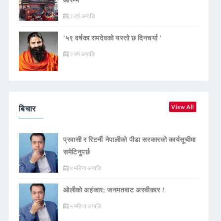
२ वर्ष अगाडि
‘५९ वर्षका रामदेवकाे यस्ताे छ दिनचर्या ’
२ वर्ष अगाडि
बिचार
View All
प्रवासी र रिटर्नी नेपालीको पीडा सरकारको कार्यसूचीमा
समेटिनुपर्छ
४ महिना अगाडि
ओलीको अहंकार: जनमतबाट अस्वीकार !
५ महिना अगाडि