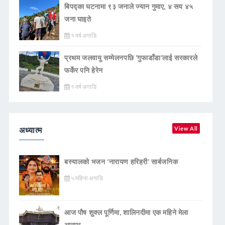
बिपद्का घटनामा ९३ जनाले ज्यान गुमाए, ४ सय ४५
जना घाइते
१ वर्ष अगाडि
प्रथम जलवायु सम्मेलनपछि ‘गुफाडाँडा’लाई सरकारले
फर्केर पनि हेरेन
१ वर्ष अगाडि
अध्यात्म
View All
बस्यालको भजन ‘नारायण हरिहरी’ सार्बजनिक
५ महिना अगाडि
आज पौष शुक्ल पूर्णिमा, शालिनदीमा एक महिने मेला
आरम्भ