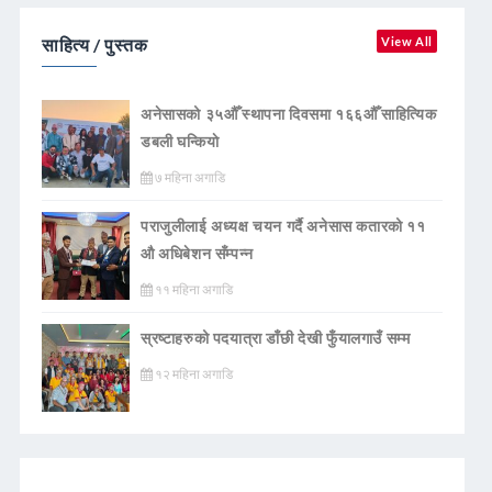
साहित्य / पुस्तक
View All
अनेसासको ३५औँ स्थापना दिवसमा १६६औँ साहित्यिक
डबली घन्कियाे
७ महिना अगाडि
पराजुलीलाई अध्यक्ष चयन गर्दै अनेसास कतारको ११
औ अधिबेशन सँम्पन्न
११ महिना अगाडि
स्रष्टाहरुको पदयात्रा डाँछी देखी फुँयालगाउँ सम्म
१२ महिना अगाडि