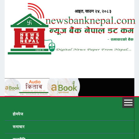
होमपेज
समाचार