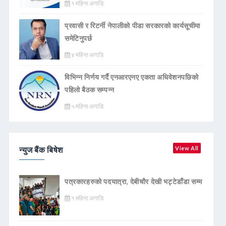
१ महिना अगाडि
प्रवासी र रिटर्नी नेपालीको पीडा सरकारको कार्यसूचीमा
समेटिनुपर्छ
४ महिना अगाडि
विभिन्न निर्णय गर्दै एनआरएनए एकता अधिवेशनपछिको
पहिलो बैठक सम्पन्न
५ महिना अगाडि
न्युज बैंक बिषेश
View All
पत्रकारहरुको पदयात्रा, देबीचौर देखी भट्टेडाँडा सम्म
१ महिना अगाडि