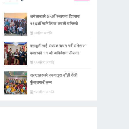
अनेसासको ३५औँ स्थापना दिवसमा
१६६औँ साहित्यिक डबली घन्कियाे
७ महिना अगाडि
पराजुलीलाई अध्यक्ष चयन गर्दै अनेसास
कतारको ११ औ अधिबेशन सँम्पन्न
११ महिना अगाडि
स्रष्टाहरुको पदयात्रा डाँछी देखी
फुँयालगाउँ सम्म
१२ महिना अगाडि