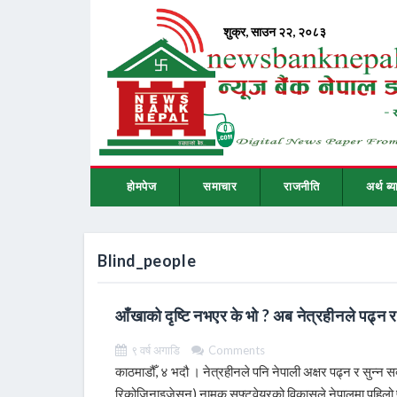
होमपेज
समाचार
राजनीति
अर्थ ब्य
Blind_people
आँखाको दृष्टि नभएर के भो ? अब नेत्रहीनले पढ्न र 
९ वर्ष अगाडि
Comments
काठमाडौँ, ४ भदौ । नेत्रहीनले पनि नेपाली अक्षर पढ्न र सुन्
रिकोजिनाइजेसन) नामक सफ्टवेयरको विकासले नेपालमा पहिलो प