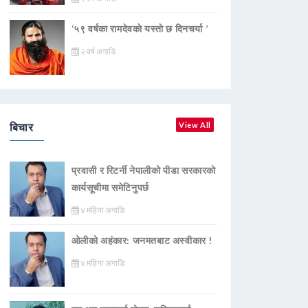
‘५९ वर्षका रामदेवकाे यस्ताे छ दिनचर्या ’
२ वर्ष अगाडि
बिचार
View All
प्रवासी र रिटर्नी नेपालीको पीडा सरकारको
कार्यसूचीमा समेटिनुपर्छ
४ महिना अगाडि
ओलीको अहंकार: जनमतबाट अस्वीकार !
४ महिना अगाडि