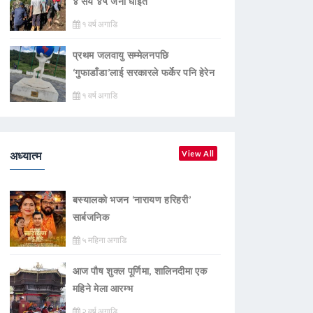
४ सय ४५ जना घाइते
१ वर्ष अगाडि
प्रथम जलवायु सम्मेलनपछि
‘गुफाडाँडा’लाई सरकारले फर्केर पनि हेरेन
१ वर्ष अगाडि
अध्यात्म
View All
बस्यालको भजन ‘नारायण हरिहरी’
सार्बजनिक
५ महिना अगाडि
आज पौष शुक्ल पूर्णिमा, शालिनदीमा एक
महिने मेला आरम्भ
२ वर्ष अगाडि