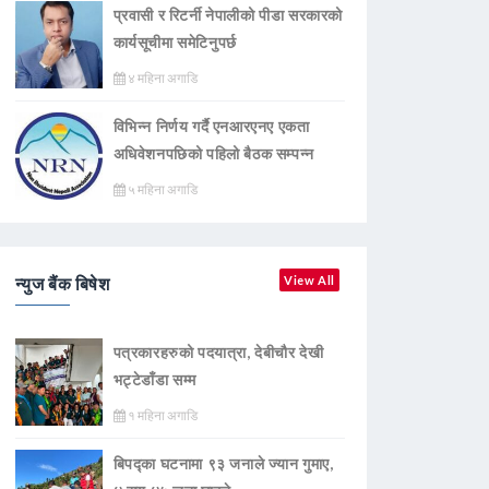
प्रवासी र रिटर्नी नेपालीको पीडा सरकारको
कार्यसूचीमा समेटिनुपर्छ
४ महिना अगाडि
विभिन्न निर्णय गर्दै एनआरएनए एकता
अधिवेशनपछिको पहिलो बैठक सम्पन्न
५ महिना अगाडि
न्युज बैंक बिषेश
View All
पत्रकारहरुको पदयात्रा, देबीचौर देखी
भट्टेडाँडा सम्म
१ महिना अगाडि
बिपद्का घटनामा ९३ जनाले ज्यान गुमाए,