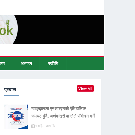
ित्य
अध्यात्म
प्रविधि
प्रवास
View All
ग्वाङ्झाउमा एनआरएनको ऐतिहासिक
जमघट हुँदै, अर्थमन्त्री वाग्लेले सँबोधन गर्ने
१ महिना अगाडि