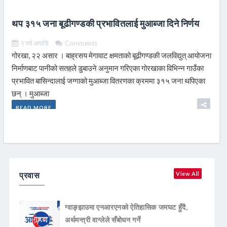
थप ३१५ जना बूढीगण्डकी प्रभावितलाई मुआब्जा दिने निर्णय
९ वर्ष अगाडि
Comments
गोरखा, २२ असार । बाह्रसय मेगावाट क्षमताको बूढीगण्डकी जलविद्युत् आयोजना
निर्माणबाट पानीको सतहले डुबाउने अनुमान गरिएका गोरखाका विभिन्न गाउँका
प्रभावित बासिन्दालाई जग्गाको मुआब्जा वितरणका क्रममा ३१५ जना थपिएका
छन् । मुआब्जा
READ MORE
प्रवास
View All
ग्वाङ्झाउमा एनआरएनको ऐतिहासिक जमघट हुँदै,
अर्थमन्त्री वाग्लेले सँबोधन गर्ने