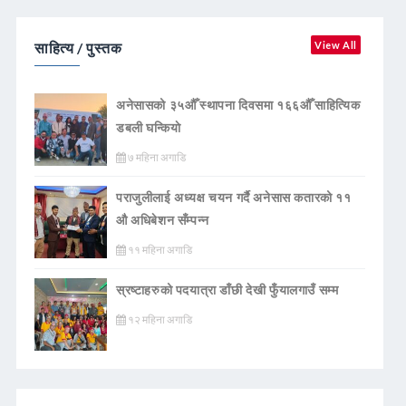
साहित्य / पुस्तक
View All
अनेसासको ३५औँ स्थापना दिवसमा १६६औँ साहित्यिक
डबली घन्कियाे
७ महिना अगाडि
पराजुलीलाई अध्यक्ष चयन गर्दै अनेसास कतारको ११
औ अधिबेशन सँम्पन्न
११ महिना अगाडि
स्रष्टाहरुको पदयात्रा डाँछी देखी फुँयालगाउँ सम्म
१२ महिना अगाडि