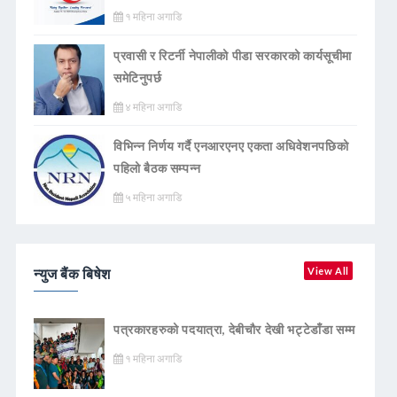
१ महिना अगाडि
प्रवासी र रिटर्नी नेपालीको पीडा सरकारको कार्यसूचीमा
समेटिनुपर्छ
४ महिना अगाडि
विभिन्न निर्णय गर्दै एनआरएनए एकता अधिवेशनपछिको
पहिलो बैठक सम्पन्न
५ महिना अगाडि
न्युज बैंक बिषेश
View All
पत्रकारहरुको पदयात्रा, देबीचौर देखी भट्टेडाँडा सम्म
१ महिना अगाडि