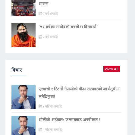
आरम्भ
२ वर्ष अगाडि
‘५९ वर्षका रामदेवकाे यस्ताे छ दिनचर्या ’
२ वर्ष अगाडि
बिचार
View All
प्रवासी र रिटर्नी नेपालीको पीडा सरकारको कार्यसूचीमा
समेटिनुपर्छ
४ महिना अगाडि
ओलीको अहंकार: जनमतबाट अस्वीकार !
५ महिना अगाडि