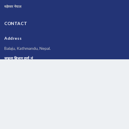
महेश्वर नेपाल
CONTACT
Address
Balaju, Kathmandu, Nepal.
सूचना बिभाग दर्ता नं
२६९६/२०७७-०७८
Phone
014588245
Email
newsbanknepal@gmail.com
Copyrights © 2026 All Rights Reserved by
Newsbanknepal