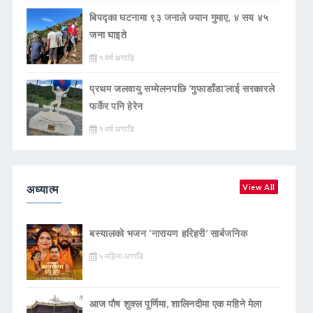
बिपद्का घटनामा ९३ जनाले ज्यान गुमाए, ४ सय ४५
जना घाइते
१ वर्ष अगाडि
प्रथम जलवायु सम्मेलनपछि ‘गुफाडाँडा’लाई सरकारले
फर्केर पनि हेरेन
१ वर्ष अगाडि
अध्यात्म
View All
बस्यालको भजन ‘नारायण हरिहरी’ सार्बजनिक
५ महिना अगाडि
आज पौष शुक्ल पूर्णिमा, शालिनदीमा एक महिने मेला