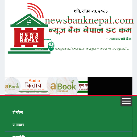
होमपेज
समाचार