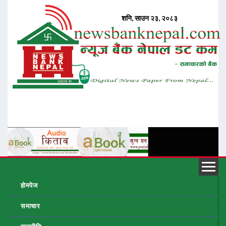
होमपेज
समाचार