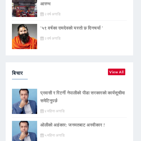
आरम्भ
२ वर्ष अगाडि
‘५९ वर्षका रामदेवकाे यस्ताे छ दिनचर्या ’
२ वर्ष अगाडि
बिचार
View All
प्रवासी र रिटर्नी नेपालीको पीडा सरकारको कार्यसूचीमा
समेटिनुपर्छ
४ महिना अगाडि
ओलीको अहंकार: जनमतबाट अस्वीकार !
५ महिना अगाडि