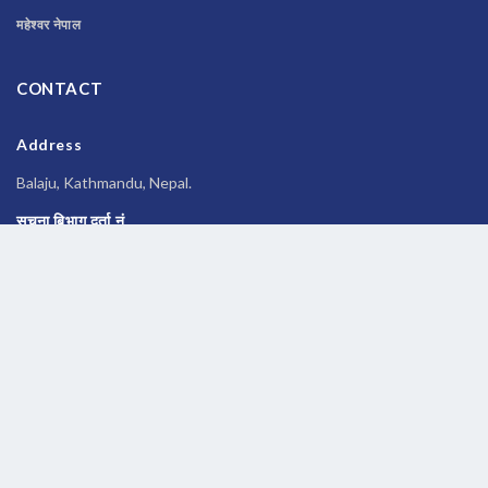
महेश्वर नेपाल
CONTACT
Address
Balaju, Kathmandu, Nepal.
सूचना बिभाग दर्ता नं
२६९६/२०७७-०७८
Phone
014588245
Email
newsbanknepal@gmail.com
Copyrights © 2026 All Rights Reserved by
Newsbanknepal