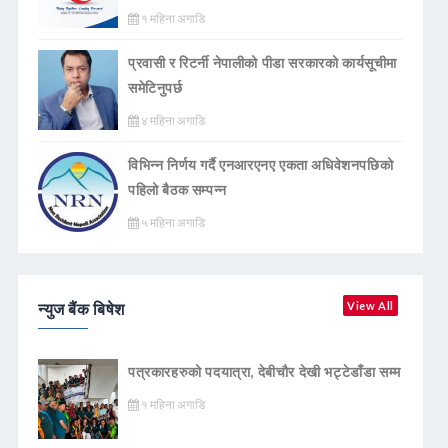
१ महिना अगाडि
प्रवासी र रिटर्नी नेपालीको पीडा सरकारको कार्यसूचीमा
समेटिनुपर्छ
४ महिना अगाडि
विभिन्न निर्णय गर्दै एनआरएनए एकता अधिवेशनपछिको
पहिलो बैठक सम्पन्न
५ महिना अगाडि
न्युज बैंक बिषेश
View All
पत्रकारहरुको पदयात्रा, देबीचौर देखी भट्टेडाँडा सम्म
१ महिना अगाडि