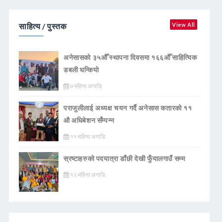
साहित्य / पुस्तक
View All
अनेसासको ३५औँ स्थापना दिवसमा १६६औँ साहित्यिक
डबली घन्कियाे
७ महिना अगाडि
पराजुलीलाई अध्यक्ष चयन गर्दै अनेसास कतारको ११
औ अधिबेशन सँम्पन्न
११ महिना अगाडि
स्रष्टाहरुको पदयात्रा डाँछी देखी फुँयालगाउँ सम्म
१२ महिना अगाडि