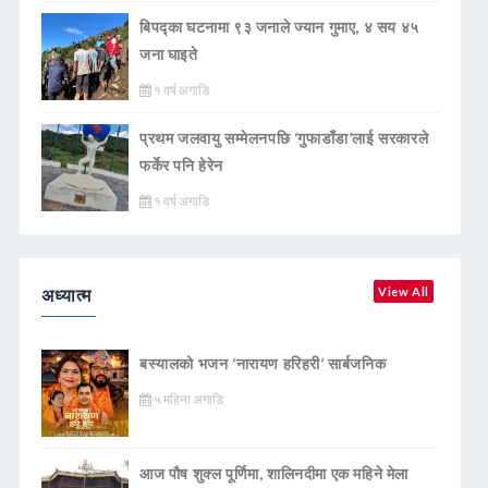
बिपद्का घटनामा ९३ जनाले ज्यान गुमाए, ४ सय ४५
जना घाइते
१ वर्ष अगाडि
प्रथम जलवायु सम्मेलनपछि ‘गुफाडाँडा’लाई सरकारले
फर्केर पनि हेरेन
१ वर्ष अगाडि
अध्यात्म
View All
बस्यालको भजन ‘नारायण हरिहरी’ सार्बजनिक
५ महिना अगाडि
आज पौष शुक्ल पूर्णिमा, शालिनदीमा एक महिने मेला