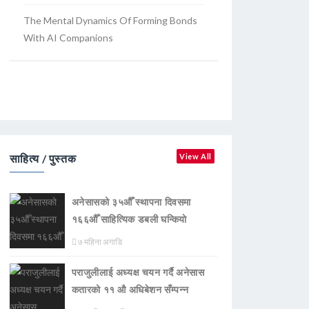
The Mental Dynamics Of Forming Bonds
With AI Companions
साहित्य / पुस्तक
View All
अनेसासको ३५औँ स्थापना दिवसमा
१६६औँ साहित्यिक डबली घन्कियाे
७ महिना अगाडि
पराजुलीलाई अध्यक्ष चयन गर्दै अनेसास
कतारको ११ औ अधिबेशन सँम्पन्न