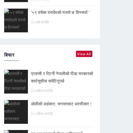
‘५९ वर्षका रामदेवकाे यस्ताे छ दिनचर्या ’
२ वर्ष अगाडि
बिचार
View All
प्रवासी र रिटर्नी नेपालीको पीडा सरकारको
कार्यसूचीमा समेटिनुपर्छ
४ महिना अगाडि
ओलीको अहंकार: जनमतबाट अस्वीकार !
५ महिना अगाडि