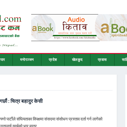
ापार
मनोरञ्जन
प्रदेश
खेलकुद
प्रवास
साह
र्छौ : चित्र बहादुर केसी
नो पार्टीले संघियताका विपक्षमा संसदमा संसोधन प्रस्ताव दर्ता गर्न लागेको
जनतालाई खर्चको भार मात्र