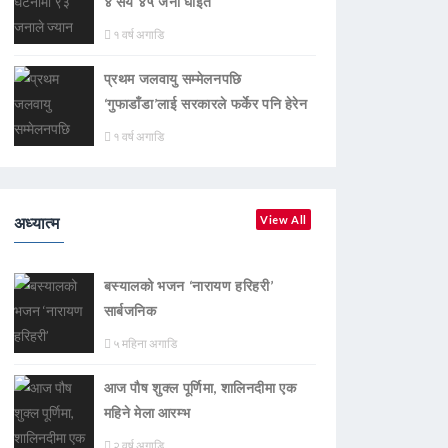
४ सय ४५ जना घाइते
१ वर्ष अगाडि
प्रथम जलवायु सम्मेलनपछि
‘गुफाडाँडा’लाई सरकारले फर्केर पनि हेरेन
१ वर्ष अगाडि
अध्यात्म
View All
बस्यालको भजन ‘नारायण हरिहरी’
सार्बजनिक
५ महिना अगाडि
आज पौष शुक्ल पूर्णिमा, शालिनदीमा एक
महिने मेला आरम्भ
२ वर्ष अगाडि