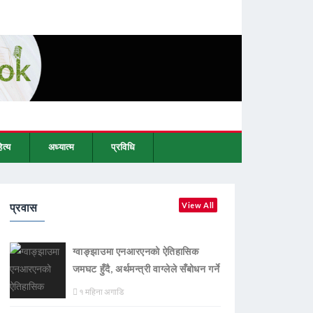
ित्य
अध्यात्म
प्रविधि
प्रवास
View All
ग्वाङ्झाउमा एनआरएनको ऐतिहासिक
जमघट हुँदै, अर्थमन्त्री वाग्लेले सँबोधन गर्ने
१ महिना अगाडि