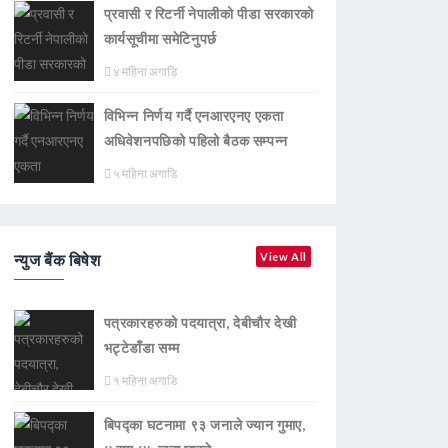
प्रवासी र रिटर्नी नेपालीको पीडा सरकारको
कार्यसूचीमा समेटिनुपर्छ
४ महिना अगाडि
विभिन्न निर्णय गर्दै एनआरएनए एकता
अधिवेशनपछिको पहिलो बैठक सम्पन्न
५ महिना अगाडि
न्युज बैंक बिषेश
View All
पत्रकारहरुको पदयात्रा, देबीचौर देखी
भट्टेडाँडा सम्म
१ महिना अगाडि
बिपद्का घटनामा ९३ जनाले ज्यान गुमाए,