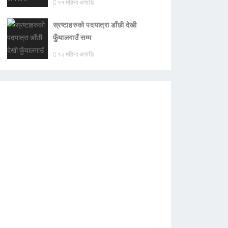
११ महिना अगाडि
स्रष्टाहरुको पदयात्रा डाँछी देखी
फुँयालगाउँ सम्म
१२ महिना अगाडि