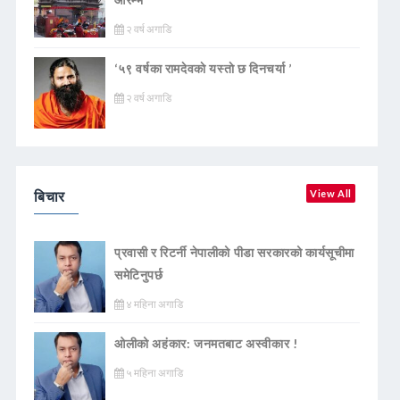
२ वर्ष अगाडि
‘५९ वर्षका रामदेवकाे यस्ताे छ दिनचर्या ’
२ वर्ष अगाडि
बिचार
View All
प्रवासी र रिटर्नी नेपालीको पीडा सरकारको कार्यसूचीमा
समेटिनुपर्छ
४ महिना अगाडि
ओलीको अहंकार: जनमतबाट अस्वीकार !
५ महिना अगाडि