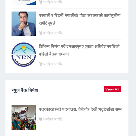
१ महिना अगाडि
प्रवासी र रिटर्नी नेपालीको पीडा सरकारको कार्यसूचीमा
समेटिनुपर्छ
४ महिना अगाडि
विभिन्न निर्णय गर्दै एनआरएनए एकता अधिवेशनपछिको
पहिलो बैठक सम्पन्न
५ महिना अगाडि
न्युज बैंक बिषेश
View All
पत्रकारहरुको पदयात्रा, देबीचौर देखी भट्टेडाँडा सम्म
१ महिना अगाडि