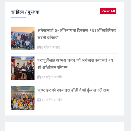
साहित्य / पुस्तक
View All
अनेसासको ३५औँ स्थापना दिवसमा १६६औँ साहित्यिक
डबली घन्कियाे
७ महिना अगाडि
पराजुलीलाई अध्यक्ष चयन गर्दै अनेसास कतारको ११
औ अधिबेशन सँम्पन्न
११ महिना अगाडि
स्रष्टाहरुको पदयात्रा डाँछी देखी फुँयालगाउँ सम्म
१२ महिना अगाडि