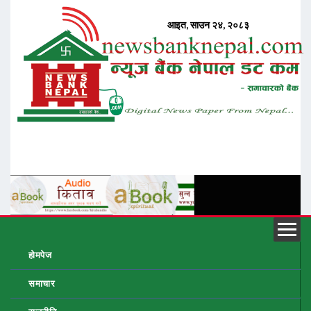
होमपेज
समाचार