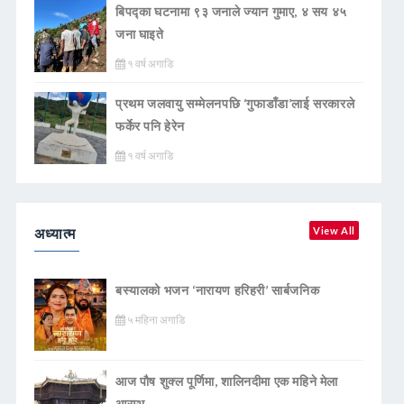
बिपद्का घटनामा ९३ जनाले ज्यान गुमाए, ४ सय ४५
जना घाइते
१ वर्ष अगाडि
प्रथम जलवायु सम्मेलनपछि ‘गुफाडाँडा’लाई सरकारले
फर्केर पनि हेरेन
१ वर्ष अगाडि
अध्यात्म
View All
बस्यालको भजन ‘नारायण हरिहरी’ सार्बजनिक
५ महिना अगाडि
आज पौष शुक्ल पूर्णिमा, शालिनदीमा एक महिने मेला
आरम्भ