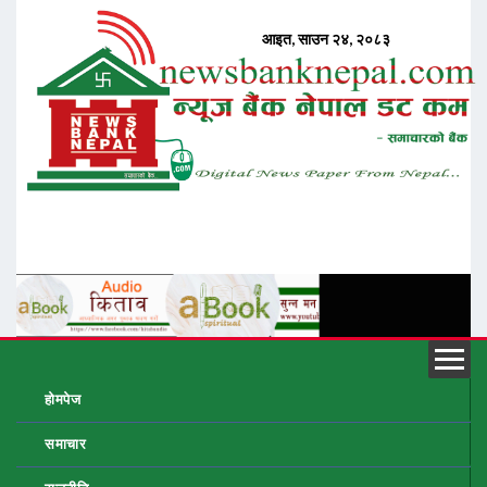
होमपेज
समाचार