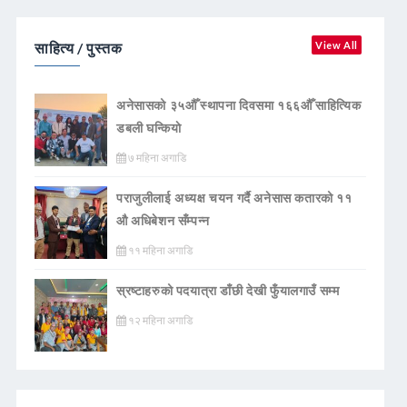
साहित्य / पुस्तक
View All
अनेसासको ३५औँ स्थापना दिवसमा १६६औँ साहित्यिक
डबली घन्कियाे
७ महिना अगाडि
पराजुलीलाई अध्यक्ष चयन गर्दै अनेसास कतारको ११
औ अधिबेशन सँम्पन्न
११ महिना अगाडि
स्रष्टाहरुको पदयात्रा डाँछी देखी फुँयालगाउँ सम्म
१२ महिना अगाडि