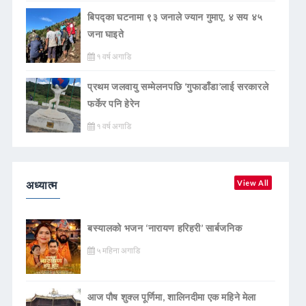
बिपद्का घटनामा ९३ जनाले ज्यान गुमाए, ४ सय ४५
जना घाइते
१ वर्ष अगाडि
प्रथम जलवायु सम्मेलनपछि ‘गुफाडाँडा’लाई सरकारले
फर्केर पनि हेरेन
१ वर्ष अगाडि
अध्यात्म
View All
बस्यालको भजन ‘नारायण हरिहरी’ सार्बजनिक
५ महिना अगाडि
आज पौष शुक्ल पूर्णिमा, शालिनदीमा एक महिने मेला