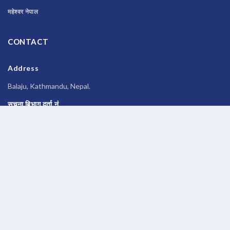
महेश्वर नेपाल
CONTACT
Address
Balaju, Kathmandu, Nepal.
सूचना बिभाग दर्ता नं
२६९६/२०७७-०७८
Phone
014588245
Email
newsbanknepal@gmail.com
Copyrights © 2026 All Rights Reserved by
Newsbanknepal