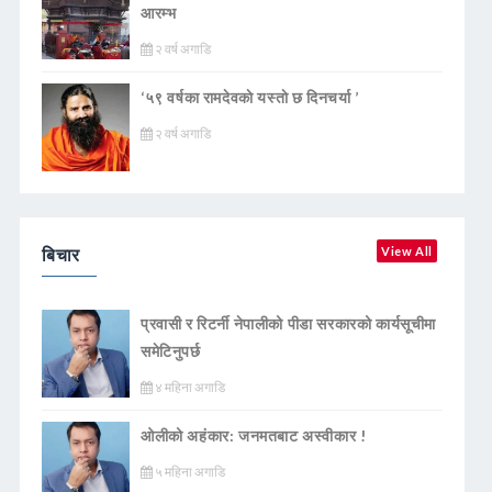
आरम्भ
२ वर्ष अगाडि
‘५९ वर्षका रामदेवकाे यस्ताे छ दिनचर्या ’
२ वर्ष अगाडि
बिचार
View All
प्रवासी र रिटर्नी नेपालीको पीडा सरकारको कार्यसूचीमा
समेटिनुपर्छ
४ महिना अगाडि
ओलीको अहंकार: जनमतबाट अस्वीकार !
५ महिना अगाडि