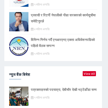
१ महिना अगाडि
प्रवासी र रिटर्नी नेपालीको पीडा सरकारको कार्यसूचीमा
समेटिनुपर्छ
४ महिना अगाडि
विभिन्न निर्णय गर्दै एनआरएनए एकता अधिवेशनपछिको
पहिलो बैठक सम्पन्न
५ महिना अगाडि
न्युज बैंक बिषेश
View All
पत्रकारहरुको पदयात्रा, देबीचौर देखी भट्टेडाँडा सम्म
१ महिना अगाडि