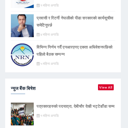
१ महिना अगाडि
प्रवासी र रिटर्नी नेपालीको पीडा सरकारको कार्यसूचीमा
समेटिनुपर्छ
४ महिना अगाडि
विभिन्न निर्णय गर्दै एनआरएनए एकता अधिवेशनपछिको
पहिलो बैठक सम्पन्न
५ महिना अगाडि
न्युज बैंक बिषेश
View All
पत्रकारहरुको पदयात्रा, देबीचौर देखी भट्टेडाँडा सम्म
१ महिना अगाडि