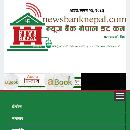
होमपेज
समाचार