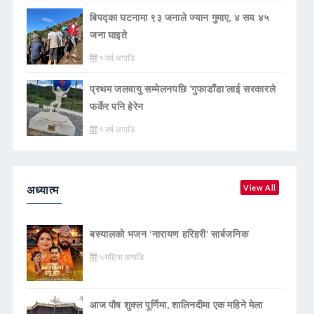
बिपद्का घटनामा ९३ जनाले ज्यान गुमाए, ४ सय ४५
जना घाइते
१ वर्ष अगाडि
प्रथम जलवायु सम्मेलनपछि ‘गुफाडाँडा’लाई सरकारले
फर्केर पनि हेरेन
१ वर्ष अगाडि
अध्यात्म
View All
बस्यालको भजन ‘नारायण हरिहरी’ सार्बजनिक
५ महिना अगाडि
आज पौष शुक्ल पूर्णिमा, शालिनदीमा एक महिने मेला