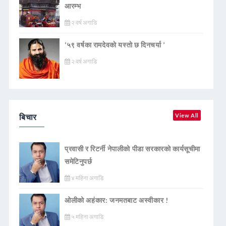
आरम्भ
२ वर्ष अगाडि
‘५९ वर्षका रामदेवकाे यस्ताे छ दिनचर्या ’
२ वर्ष अगाडि
बिचार
View All
प्रवासी र रिटर्नी नेपालीको पीडा सरकारको कार्यसूचीमा
समेटिनुपर्छ
४ महिना अगाडि
ओलीको अहंकार: जनमतबाट अस्वीकार !
५ महिना अगाडि