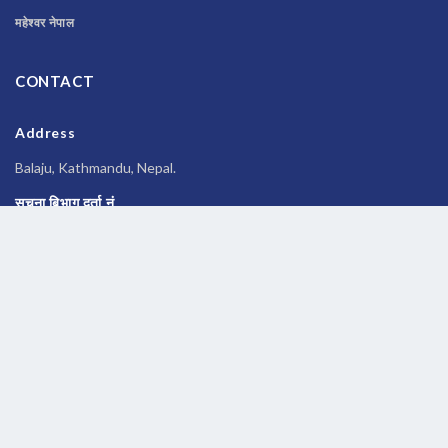
महेश्वर नेपाल
CONTACT
Address
Balaju, Kathmandu, Nepal.
सूचना बिभाग दर्ता नं
२६९६/२०७७-०७८
Phone
014588245
Email
newsbanknepal@gmail.com
Copyrights © 2026 All Rights Reserved by
Newsbanknepal