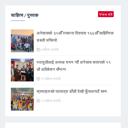
साहित्य / पुस्तक
View All
अनेसासको ३५औँ स्थापना दिवसमा १६६औँ साहित्यिक
डबली घन्कियाे
७ महिना अगाडि
पराजुलीलाई अध्यक्ष चयन गर्दै अनेसास कतारको ११
औ अधिबेशन सँम्पन्न
११ महिना अगाडि
स्रष्टाहरुको पदयात्रा डाँछी देखी फुँयालगाउँ सम्म
१२ महिना अगाडि