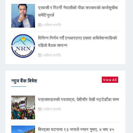
प्रवासी र रिटर्नी नेपालीको पीडा सरकारको कार्यसूचीमा
समेटिनुपर्छ
४ महिना अगाडि
विभिन्न निर्णय गर्दै एनआरएनए एकता अधिवेशनपछिको
पहिलो बैठक सम्पन्न
५ महिना अगाडि
न्युज बैंक बिषेश
View All
पत्रकारहरुको पदयात्रा, देबीचौर देखी भट्टेडाँडा सम्म
१ महिना अगाडि
बिपद्का घटनामा ९३ जनाले ज्यान गुमाए, ४ सय ४५