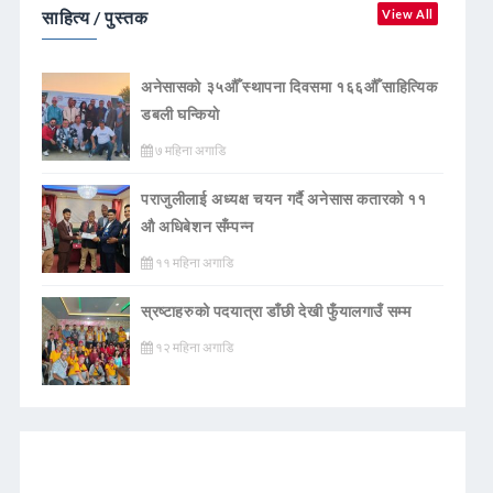
साहित्य / पुस्तक
View All
अनेसासको ३५औँ स्थापना दिवसमा १६६औँ साहित्यिक
डबली घन्कियाे
७ महिना अगाडि
पराजुलीलाई अध्यक्ष चयन गर्दै अनेसास कतारको ११
औ अधिबेशन सँम्पन्न
११ महिना अगाडि
स्रष्टाहरुको पदयात्रा डाँछी देखी फुँयालगाउँ सम्म
१२ महिना अगाडि