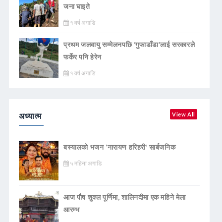
जना घाइते
१ वर्ष अगाडि
प्रथम जलवायु सम्मेलनपछि ‘गुफाडाँडा’लाई सरकारले
फर्केर पनि हेरेन
१ वर्ष अगाडि
अध्यात्म
View All
बस्यालको भजन ‘नारायण हरिहरी’ सार्बजनिक
५ महिना अगाडि
आज पौष शुक्ल पूर्णिमा, शालिनदीमा एक महिने मेला
आरम्भ