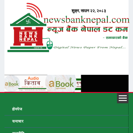
होमपेज
समाचार