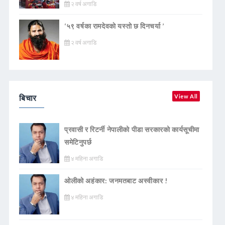
२ वर्ष अगाडि
‘५९ वर्षका रामदेवकाे यस्ताे छ दिनचर्या ’
२ वर्ष अगाडि
बिचार
View All
प्रवासी र रिटर्नी नेपालीको पीडा सरकारको कार्यसूचीमा
समेटिनुपर्छ
४ महिना अगाडि
ओलीको अहंकार: जनमतबाट अस्वीकार !
४ महिना अगाडि