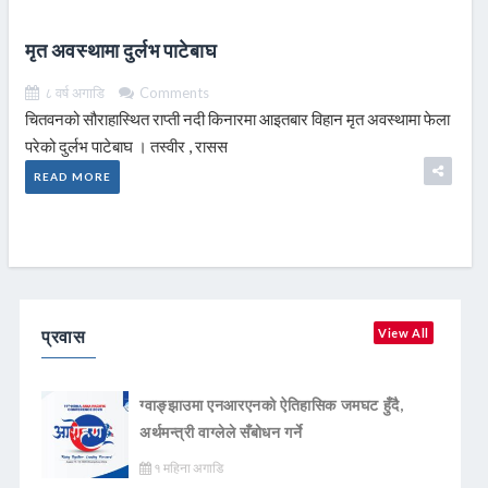
मृत अवस्थामा दुर्लभ पाटेबाघ
८ वर्ष अगाडि
Comments
चितवनको सौराहास्थित राप्ती नदी किनारमा आइतबार विहान मृत अवस्थामा फेला
परेको दुर्लभ पाटेबाघ । तस्वीर , रासस
READ MORE
प्रवास
View All
ग्वाङ्झाउमा एनआरएनको ऐतिहासिक जमघट हुँदै,
अर्थमन्त्री वाग्लेले सँबोधन गर्ने
१ महिना अगाडि