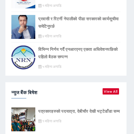
१ महिना अगाडि
प्रवासी र रिटर्नी नेपालीको पीडा सरकारको कार्यसूचीमा
समेटिनुपर्छ
४ महिना अगाडि
विभिन्न निर्णय गर्दै एनआरएनए एकता अधिवेशनपछिको
पहिलो बैठक सम्पन्न
५ महिना अगाडि
न्युज बैंक बिषेश
View All
पत्रकारहरुको पदयात्रा, देबीचौर देखी भट्टेडाँडा सम्म
१ महिना अगाडि