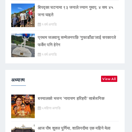
बिपद्का घटनामा ९३ जनाले ज्यान गुमाए, ४ सय ४५
जना घाइते
१ वर्ष अगाडि
प्रथम जलवायु सम्मेलनपछि ‘गुफाडाँडा’लाई सरकारले
फर्केर पनि हेरेन
१ वर्ष अगाडि
अध्यात्म
View All
बस्यालको भजन ‘नारायण हरिहरी’ सार्बजनिक
५ महिना अगाडि
आज पौष शुक्ल पूर्णिमा, शालिनदीमा एक महिने मेला