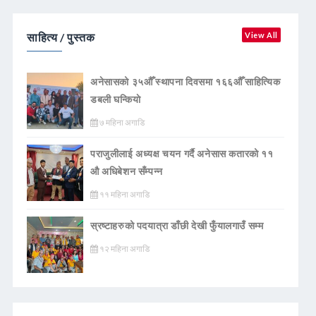
साहित्य / पुस्तक
View All
अनेसासको ३५औँ स्थापना दिवसमा १६६औँ साहित्यिक
डबली घन्कियाे
७ महिना अगाडि
पराजुलीलाई अध्यक्ष चयन गर्दै अनेसास कतारको ११
औ अधिबेशन सँम्पन्न
११ महिना अगाडि
स्रष्टाहरुको पदयात्रा डाँछी देखी फुँयालगाउँ सम्म
१२ महिना अगाडि