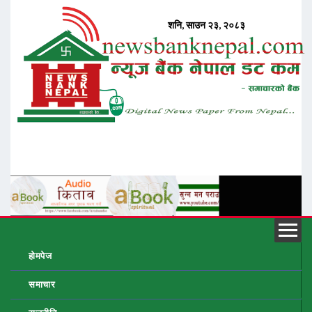
होमपेज
समाचार