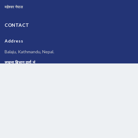
महेश्वर नेपाल
CONTACT
Address
Balaju, Kathmandu, Nepal.
सूचना बिभाग दर्ता नं
२६९६/२०७७-०७८
Phone
014588245
Email
newsbanknepal@gmail.com
Copyrights © 2026 All Rights Reserved by
Newsbanknepal