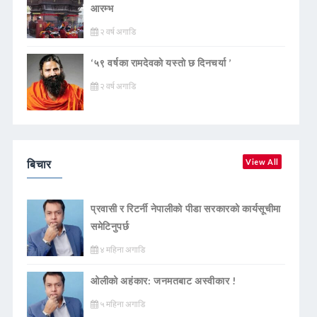
आरम्भ
२ वर्ष अगाडि
‘५९ वर्षका रामदेवकाे यस्ताे छ दिनचर्या ’
२ वर्ष अगाडि
बिचार
View All
प्रवासी र रिटर्नी नेपालीको पीडा सरकारको कार्यसूचीमा
समेटिनुपर्छ
४ महिना अगाडि
ओलीको अहंकार: जनमतबाट अस्वीकार !
५ महिना अगाडि