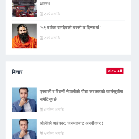
आरम्भ
२ वर्ष अगाडि
‘५९ वर्षका रामदेवकाे यस्ताे छ दिनचर्या ’
२ वर्ष अगाडि
बिचार
View All
प्रवासी र रिटर्नी नेपालीको पीडा सरकारको कार्यसूचीमा
समेटिनुपर्छ
४ महिना अगाडि
ओलीको अहंकार: जनमतबाट अस्वीकार !
५ महिना अगाडि