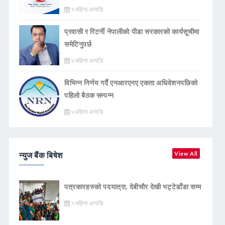
१ महिना अगाडि
प्रवासी र रिटर्नी नेपालीको पीडा सरकारको कार्यसूचीमा
समेटिनुपर्छ
४ महिना अगाडि
विभिन्न निर्णय गर्दै एनआरएनए एकता अधिवेशनपछिको
पहिलो बैठक सम्पन्न
५ महिना अगाडि
न्युज बैंक बिषेश
View All
पत्रकारहरुको पदयात्रा, देबीचौर देखी भट्टेडाँडा सम्म
१ महिना अगाडि