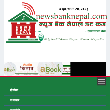
होमपेज
समाचार