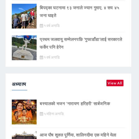
बिपद्का घटनामा ९३ जनाले ज्यान गुमाए, ४ सय ४५
जना घाइते
१ वर्ष अगाडि
प्रथम जलवायु सम्मेलनपछि ‘गुफाडाँडा’लाई सरकारले
फर्केर पनि हेरेन
१ वर्ष अगाडि
अध्यात्म
View All
बस्यालको भजन ‘नारायण हरिहरी’ सार्बजनिक
५ महिना अगाडि
आज पौष शुक्ल पूर्णिमा, शालिनदीमा एक महिने मेला