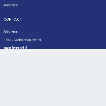
महेश्वर नेपाल
CONTACT
Address
Balaju, Kathmandu, Nepal.
सूचना बिभाग दर्ता नं
२६९६/२०७७-०७८
Phone
014588245
Email
newsbanknepal@gmail.com
Copyrights © 2026 All Rights Reserved by
Newsbanknepal