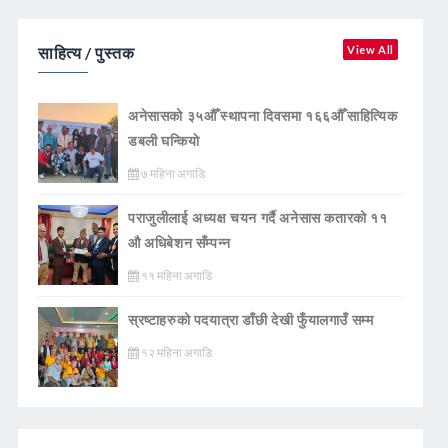
साहित्य / पुस्तक
View All
अनेसासको ३५औँ स्थापना दिवसमा १६६औँ साहित्यिक
डबली घन्कियाे
७ महिना अगाडि
पराजुलीलाई अध्यक्ष चयन गर्दै अनेसास कतारको ११
औ अधिबेशन सँम्पन्न
११ महिना अगाडि
स्रष्टाहरुको पदयात्रा डाँछी देखी फुँयालगाउँ सम्म
१२ महिना अगाडि