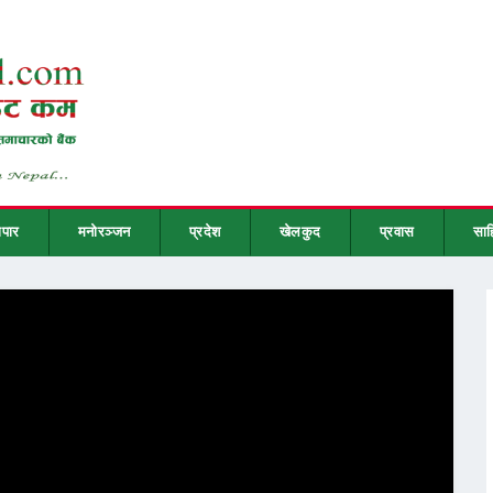
ापार
मनोरञ्जन
प्रदेश
खेलकुद
प्रवास
साह