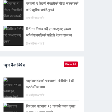
प्रवासी र रिटर्नी नेपालीको पीडा सरकारको
कार्यसूचीमा समेटिनुपर्छ
४ महिना अगाडि
विभिन्न निर्णय गर्दै एनआरएनए एकता
अधिवेशनपछिको पहिलो बैठक सम्पन्न
५ महिना अगाडि
न्युज बैंक बिषेश
View All
पत्रकारहरुको पदयात्रा, देबीचौर देखी
भट्टेडाँडा सम्म
१ महिना अगाडि
बिपद्का घटनामा ९३ जनाले ज्यान गुमाए,