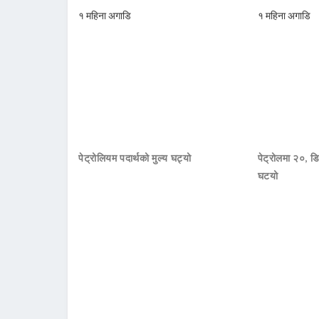
१ महिना अगाडि
१ महिना अगाडि
पेट्रोलियम पदार्थको मुल्य घट्यो
पेट्रोलमा २०, डि
घटयो