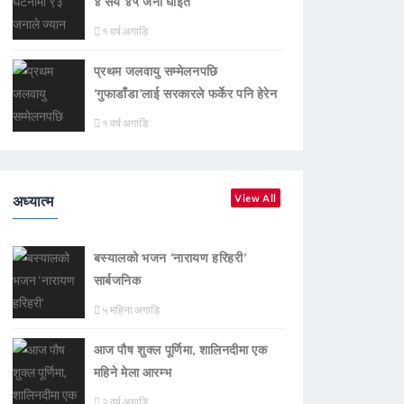
४ सय ४५ जना घाइते
१ वर्ष अगाडि
प्रथम जलवायु सम्मेलनपछि
‘गुफाडाँडा’लाई सरकारले फर्केर पनि हेरेन
१ वर्ष अगाडि
अध्यात्म
View All
बस्यालको भजन ‘नारायण हरिहरी’
सार्बजनिक
५ महिना अगाडि
आज पौष शुक्ल पूर्णिमा, शालिनदीमा एक
महिने मेला आरम्भ
२ वर्ष अगाडि