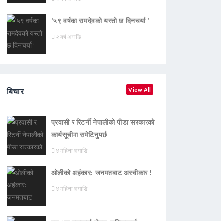
‘५९ वर्षका रामदेवकाे यस्ताे छ दिनचर्या ’
२ वर्ष अगाडि
बिचार
View All
प्रवासी र रिटर्नी नेपालीको पीडा सरकारको
कार्यसूचीमा समेटिनुपर्छ
४ महिना अगाडि
ओलीको अहंकार: जनमतबाट अस्वीकार !
४ महिना अगाडि