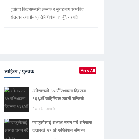
पूर्वाधार विकासमन्त्री लम्साल र सुरुङमार्ग प्रभावित
क्षेत्रका स्थानीय प्रतिनिधिबीच ११ बुँदे सहमति
साहित्य / पुस्तक
View All
अनेसासको ३५औँ स्थापना दिवसमा
१६६औँ साहित्यिक डबली घन्कियाे
७ महिना अगाडि
पराजुलीलाई अध्यक्ष चयन गर्दै अनेसास
कतारको ११ औ अधिबेशन सँम्पन्न