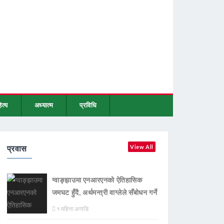
ित्य
अध्यात्म
प्रविधि
प्रवास
View All
ग्वाङ्झाउमा एनआरएनको ऐतिहासिक
जमघट हुँदै, अर्थमन्त्री वाग्लेले सँबोधन गर्ने
१ महिना अगाडि