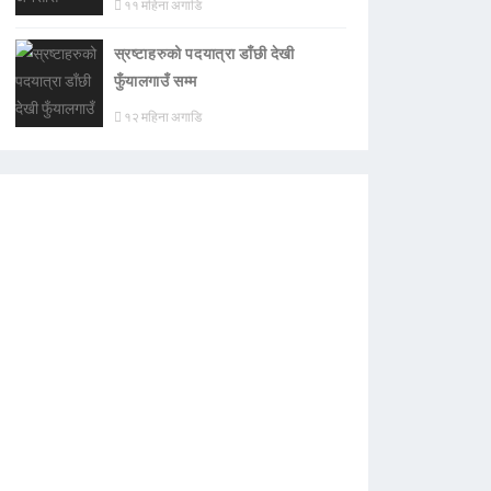
११ महिना अगाडि
स्रष्टाहरुको पदयात्रा डाँछी देखी
फुँयालगाउँ सम्म
१२ महिना अगाडि