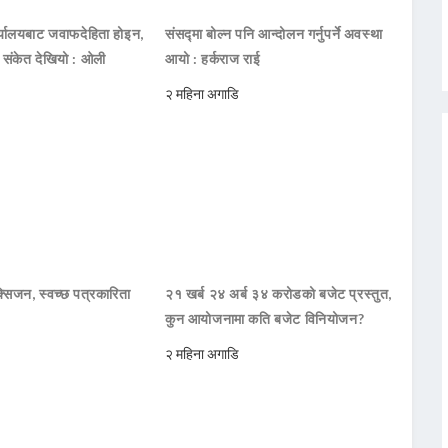
ार्यालयबाट जवाफदेहिता होइन,
संसद्मा बोल्न पनि आन्दोलन गर्नुपर्ने अवस्था
ो संकेत देखियो : ओली
आयो : हर्कराज राई
२ महिना अगाडि
सिजन, स्वच्छ पत्रकारिता
२१ खर्ब २४ अर्ब ३४ करोडको बजेट प्रस्तुत,
कुन आयोजनामा कति बजेट विनियोजन?
२ महिना अगाडि