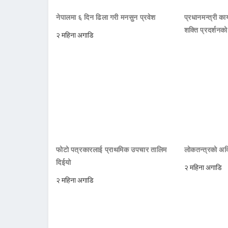
नेपालमा ६ दिन ढिला गरी मनसुन प्रवेश
प्रधानमन्त्री क
शक्ति प्रदर्शनक
२ महिना अगाडि
फोटो पत्रकारलाई प्राथमिक उपचार तालिम
लोकतन्त्रको अक्
दिईयो
२ महिना अगाडि
२ महिना अगाडि