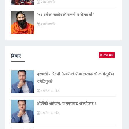
२ वर्ष अगाडि
‘५९ वर्षका रामदेवकाे यस्ताे छ दिनचर्या ’
२ वर्ष अगाडि
बिचार
View All
प्रवासी र रिटर्नी नेपालीको पीडा सरकारको कार्यसूचीमा
समेटिनुपर्छ
४ महिना अगाडि
ओलीको अहंकार: जनमतबाट अस्वीकार !
५ महिना अगाडि