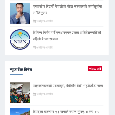
प्रवासी र रिटर्नी नेपालीको पीडा सरकारको कार्यसूचीमा
समेटिनुपर्छ
४ महिना अगाडि
विभिन्न निर्णय गर्दै एनआरएनए एकता अधिवेशनपछिको
पहिलो बैठक सम्पन्न
५ महिना अगाडि
न्युज बैंक बिषेश
View All
पत्रकारहरुको पदयात्रा, देबीचौर देखी भट्टेडाँडा सम्म
१ महिना अगाडि
बिपद्का घटनामा ९३ जनाले ज्यान गुमाए, ४ सय ४५