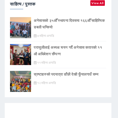
साहित्य / पुस्तक
View All
अनेसासको ३५औँ स्थापना दिवसमा १६६औँ साहित्यिक
डबली घन्कियाे
७ महिना अगाडि
पराजुलीलाई अध्यक्ष चयन गर्दै अनेसास कतारको ११
औ अधिबेशन सँम्पन्न
११ महिना अगाडि
स्रष्टाहरुको पदयात्रा डाँछी देखी फुँयालगाउँ सम्म
१२ महिना अगाडि