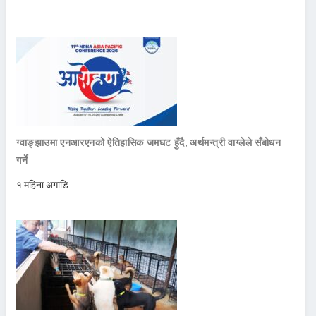
ग्वाङ्झाउमा एनआरएनको ऐतिहासिक जमघट हुँदै, अर्थमन्त्री वाग्लेले सँबोधन
गर्ने
१ महिना अगाडि