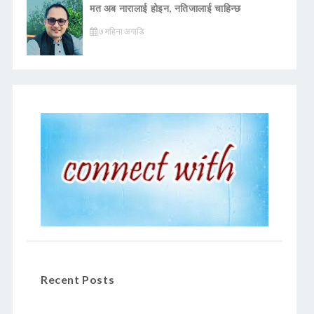
मत अब नारालाई होइन, नतिजालाई चाहिन्छ
७ महिना अगाडि
Recent Posts