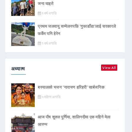
जना घाइते
१ वर्ष अगाडि
प्रथम जलवायु सम्मेलनपछि ‘गुफाडाँडा’लाई सरकारले
फर्केर पनि हेरेन
१ वर्ष अगाडि
अध्यात्म
View All
बस्यालको भजन ‘नारायण हरिहरी’ सार्बजनिक
५ महिना अगाडि
आज पौष शुक्ल पूर्णिमा, शालिनदीमा एक महिने मेला
आरम्भ