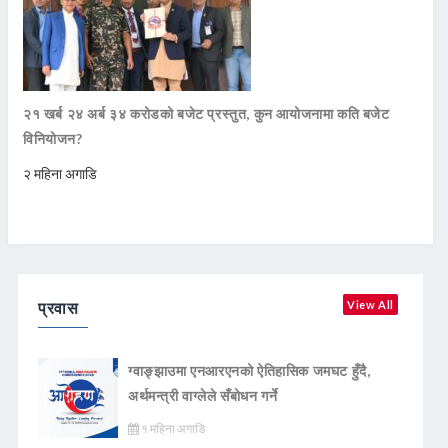
२१ खर्ब २४ अर्ब ३४ करोडको बजेट प्रस्तुत, कुन आयोजनामा कति बजेट
विनियोजन?
२ महिना अगाडि
प्रवास
View All
ग्वाङ्झाउमा एनआरएनको ऐतिहासिक जमघट हुँदै,
अर्थमन्त्री वाग्लेले सँबोधन गर्ने
१ महिना अगाडि