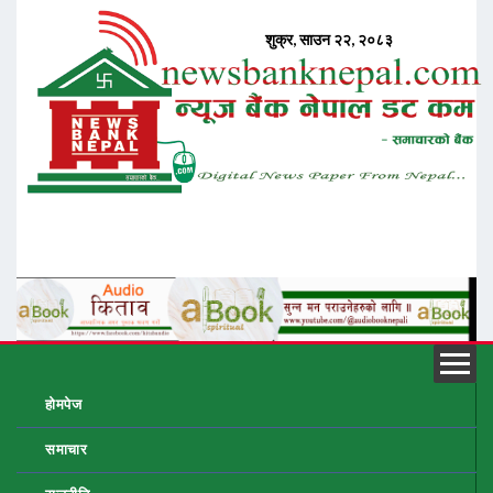
होमपेज
समाचार