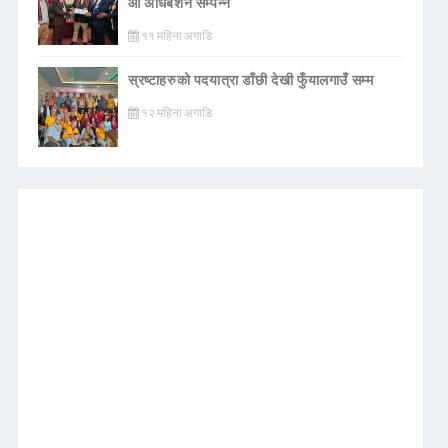
औ अधिबेशन सँम्पन्न
११ महिना अगाडि
स्रष्टाहरुको पदयात्रा डाँछी देखी फुँयालगाउँ सम्म
१२ महिना अगाडि