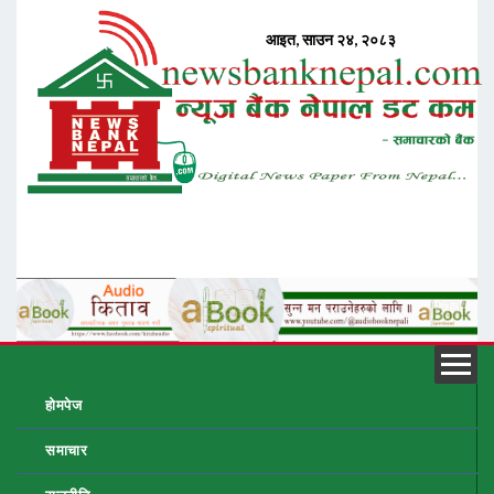
होमपेज
समाचार