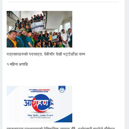
पत्रकारहरुको पदयात्रा, देबीचौर देखी भट्टेडाँडा सम्म
१ महिना अगाडि
ग्वाङ्झाउमा एनआरएनको ऐतिहासिक जमघट हुँदै, अर्थमन्त्री वाग्लेले सँबोधन