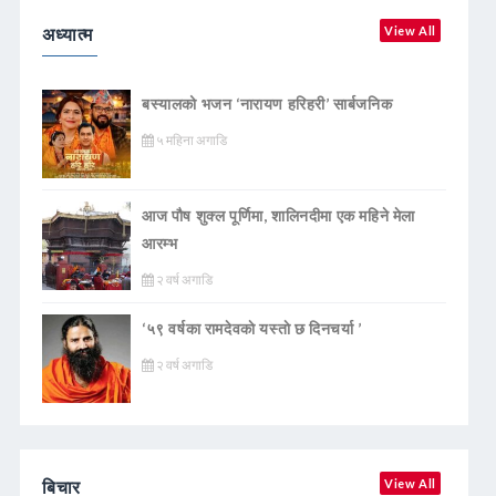
अध्यात्म
View All
बस्यालको भजन ‘नारायण हरिहरी’ सार्बजनिक
५ महिना अगाडि
आज पौष शुक्ल पूर्णिमा, शालिनदीमा एक महिने मेला
आरम्भ
२ वर्ष अगाडि
‘५९ वर्षका रामदेवकाे यस्ताे छ दिनचर्या ’
२ वर्ष अगाडि
बिचार
View All