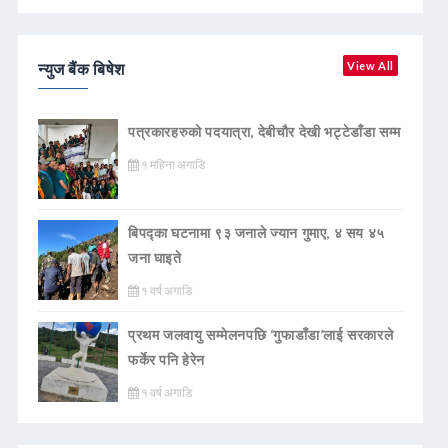
न्युज बैंक बिषेश
View All
पत्रकारहरुको पदयात्रा, देबीचौर देखी भट्टेडाँडा सम्म
१ महिना अगाडि
बिपद्का घटनामा ९३ जनाले ज्यान गुमाए, ४ सय ४५
जना घाइते
१ वर्ष अगाडि
प्रथम जलवायु सम्मेलनपछि ‘गुफाडाँडा’लाई सरकारले
फर्केर पनि हेरेन
१ वर्ष अगाडि