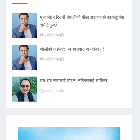
प्रवासी र रिटर्नी नेपालीको पीडा सरकारको कार्यसूचीमा
समेटिनुपर्छ
४ महिना अगाडि
ओलीको अहंकार: जनमतबाट अस्वीकार !
५ महिना अगाडि
मत अब नारालाई होइन, नतिजालाई चाहिन्छ
७ महिना अगाडि