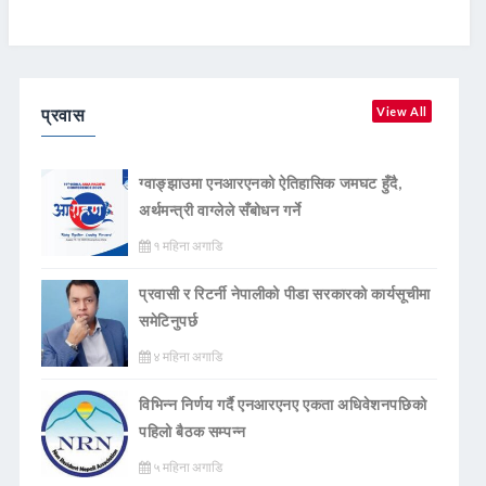
प्रवास
View All
ग्वाङ्झाउमा एनआरएनको ऐतिहासिक जमघट हुँदै,
अर्थमन्त्री वाग्लेले सँबोधन गर्ने
१ महिना अगाडि
प्रवासी र रिटर्नी नेपालीको पीडा सरकारको कार्यसूचीमा
समेटिनुपर्छ
४ महिना अगाडि
विभिन्न निर्णय गर्दै एनआरएनए एकता अधिवेशनपछिको
पहिलो बैठक सम्पन्न
५ महिना अगाडि