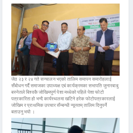
जेठ २३ र २४ गते सन्चालन भएको तालिम समापन समारोहलाई
सँबोधन गर्दै समाजका उपाध्यक्ष एबं कार्यक्रमका सभापति जुनारबाबु
बस्नेतले बिश्वकै जोखिमपुर्ण पेशा मध्धेको पहिले पेशा फोटो
पत्रकारिता हो भन्दै कार्यस्थलमा खटिने हरेक फोटोपत्रकारलाई
जोखिम र प्राथमिक उपचार सँम्बन्धी न्यूनतम् तालिम दिनुपर्ने
बताउनु भयो ।