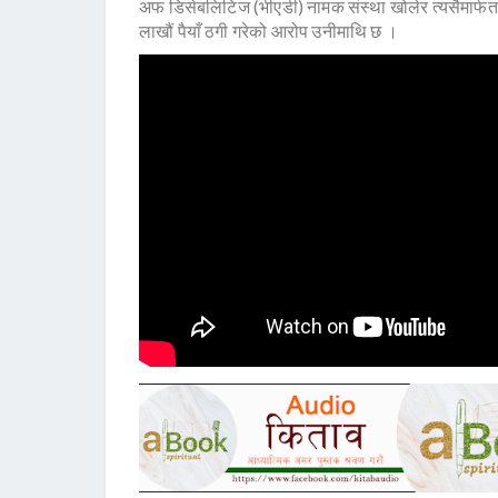
अफ डिसेबलिटिज (भीएडी) नामक संस्था खोलेर त्यसैमार्फत
लाखौं पैयाँ ठगी गरेको आरोप उनीमाथि छ ।