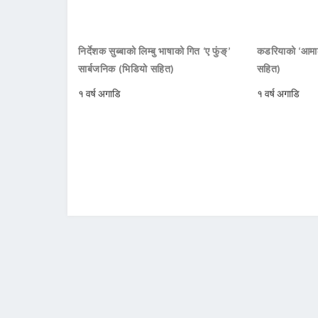
निर्देशक सुब्बाको लिम्बु भाषाको गित ‘ए फुंङ्’
कडरियाको ‘आमाले
सार्बजनिक (भिडियो सहित)
सहित)
१ वर्ष अगाडि
१ वर्ष अगाडि