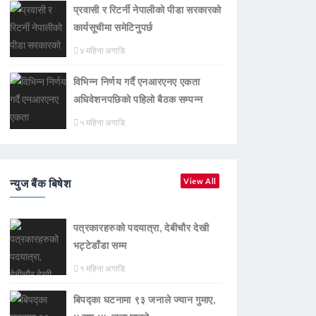
प्रवासी र रिटर्नी नेपालीको पीडा सरकारको
कार्यसूचीमा समेटिनुपर्छ
४ महिना अगाडि
विभिन्न निर्णय गर्दै एनआरएनए एकता
अधिवेशनपछिको पहिलो बैठक सम्पन्न
५ महिना अगाडि
न्युज बैंक बिषेश
View All
पत्रकारहरुको पदयात्रा, देबीचौर देखी
भट्टेडाँडा सम्म
१ महिना अगाडि
बिपद्का घटनामा ९३ जनाले ज्यान गुमाए,