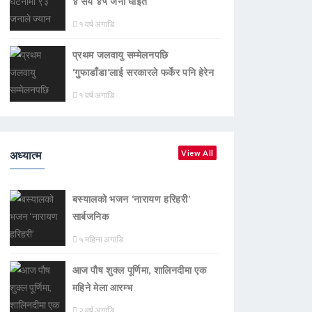
४ सय ४५ जना घाइते
१ वर्ष अगाडि
प्रथम जलवायु सम्मेलनपछि
‘गुफाडाँडा’लाई सरकारले फर्केर पनि हेरेन
१ वर्ष अगाडि
अध्यात्म
View All
बस्यालको भजन ‘नारायण हरिहरी’
सार्बजनिक
५ महिना अगाडि
आज पौष शुक्ल पूर्णिमा, शालिनदीमा एक
महिने मेला आरम्भ
२ वर्ष अगाडि