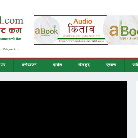
ापार
मनोरञ्जन
प्रदेश
खेलकुद
प्रवास
साह