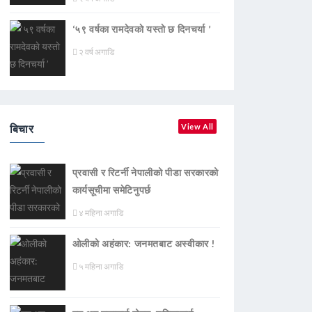
‘५९ वर्षका रामदेवकाे यस्ताे छ दिनचर्या ’
२ वर्ष अगाडि
बिचार
View All
प्रवासी र रिटर्नी नेपालीको पीडा सरकारको
कार्यसूचीमा समेटिनुपर्छ
४ महिना अगाडि
ओलीको अहंकार: जनमतबाट अस्वीकार !
५ महिना अगाडि