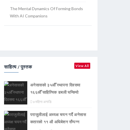
The Mental Dynamics Of Forming Bonds
With AI Companions
साहित्य / पुस्तक
View All
अनेसासको ३५औँ स्थापना दिवसमा
१६६औँ साहित्यिक डबली घन्कियाे
७ महिना अगाडि
पराजुलीलाई अध्यक्ष चयन गर्दै अनेसास
कतारको ११ औ अधिबेशन सँम्पन्न