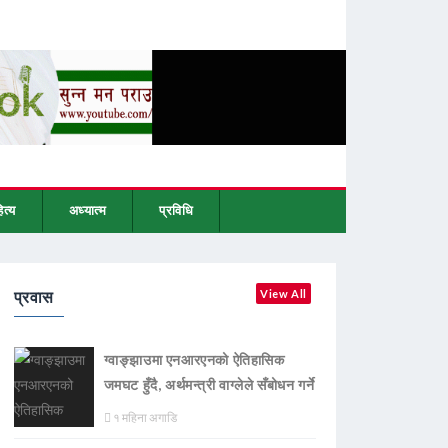
ित्य
अध्यात्म
प्रविधि
प्रवास
View All
ग्वाङ्झाउमा एनआरएनको ऐतिहासिक
जमघट हुँदै, अर्थमन्त्री वाग्लेले सँबोधन गर्ने
१ महिना अगाडि