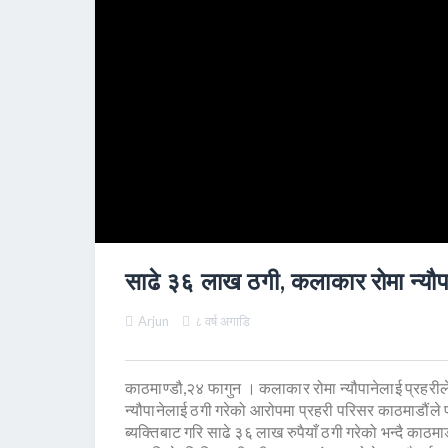
साढे ३६ लाख ठगी, कलाकार रोमा न्यौप
Arjun
८ वर्ष अगाडि
काठमाण्डौ,२४ फागुन । कलाकार रोमा न्यौपानेलाई प्रहरील
न्यौपानेलाई ठगी गरेको आरोपमा प्रहरी परिसर काठमाडौंले पक
ब्यक्तिबाट गरि साढे ३६ लाख रुपैयाँ ठगी गरेको भन्दै काठम