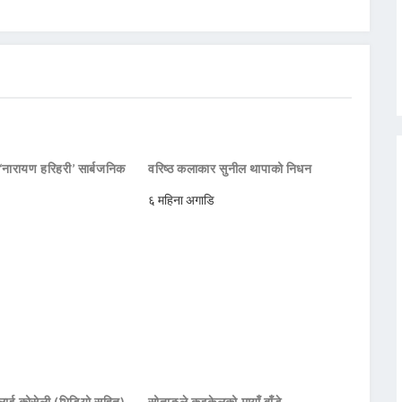
नारायण हरिहरी’ सार्बजनिक
वरिष्ठ कलाकार सुनील थापाको निधन
६ महिना अगाडि
ालाई कोसेली (भिडियो सहित)
सोताङले कुइकेलको मायाँ बाँडे