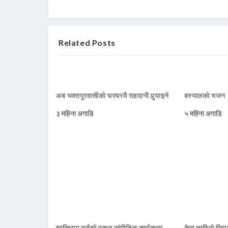
Related Posts
अब भक्तपुरवासीको घरघरमै राहदानी पुर्‍याइने
बस्यालको भजन ‘
३ महिना अगाडि
५ महिना अगाडि
शान्तिराम राईको एकल सांगीतिक कार्यक्रम
केरा चाहियो रिय