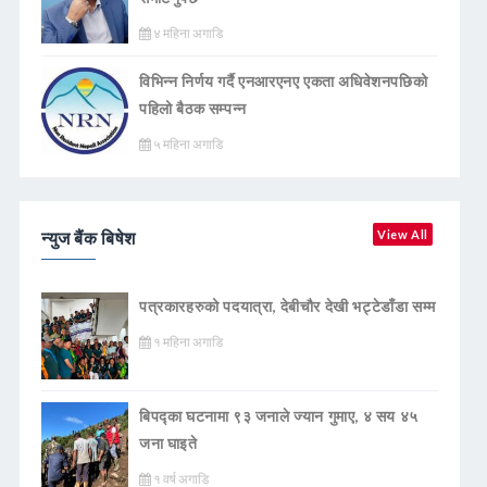
४ महिना अगाडि
विभिन्न निर्णय गर्दै एनआरएनए एकता अधिवेशनपछिको
पहिलो बैठक सम्पन्न
५ महिना अगाडि
न्युज बैंक बिषेश
View All
पत्रकारहरुको पदयात्रा, देबीचौर देखी भट्टेडाँडा सम्म
१ महिना अगाडि
बिपद्का घटनामा ९३ जनाले ज्यान गुमाए, ४ सय ४५
जना घाइते
१ वर्ष अगाडि