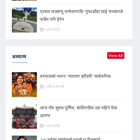
प्रथम जलवायु सम्मेलनपछि ‘गुफाडाँडा’लाई सरकारले
फर्केर पनि हेरेन
१ वर्ष अगाडि
अध्यात्म
View All
बस्यालको भजन ‘नारायण हरिहरी’ सार्बजनिक
५ महिना अगाडि
आज पौष शुक्ल पूर्णिमा, शालिनदीमा एक महिने मेला
आरम्भ
२ वर्ष अगाडि
‘५९ वर्षका रामदेवकाे यस्ताे छ दिनचर्या ’