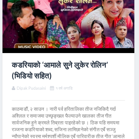
कडरियाको ‘आमाले सुने लुकेर रोलिन’
(भिडियो सहित)
Dipak Pudasaini
१ वर्ष अगाडि
काठमाडौं, २ साउन । नारी पर्व हरितालिका तीज नजिकिदै गर्दा
अश्लिल र समाजमा उच्छृङ्खल फैल्याउने खालका तीज गीत
सार्वजनिक हुने क्रमले तिब्रता पाइरहेको छ । ठिक यहि समयमा
रञ्जना कडरियाको शब्द, सजिना लामिछानेको संगीत एबँ सञ्जु
न्यौपानेको स्वरमा मर्मश्पर्शी मौलिक एबँ पारिवारीक तीज गीत ‘आमाले