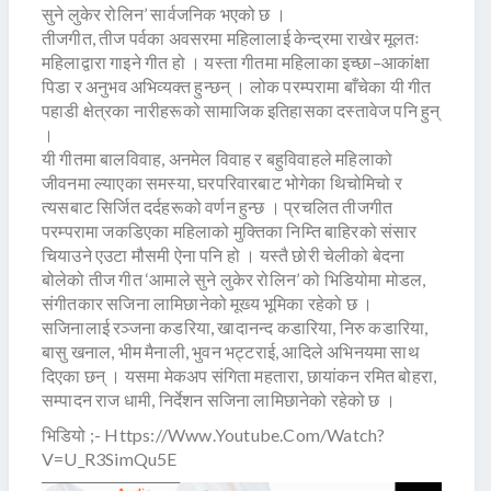
सुने लुकेर रोलिन’ सार्वजनिक भएको छ ।
तीजगीत, तीज पर्वका अवसरमा महिलालाई केन्द्रमा राखेर मूलतः
महिलाद्वारा गाइने गीत हो । यस्ता गीतमा महिलाका इच्छा–आकांक्षा
पिडा र अनुभव अभिव्यक्त हुन्छन् । लोक परम्परामा बाँचेका यी गीत
पहाडी क्षेत्रका नारीहरूको सामाजिक इतिहासका दस्तावेज पनि हुन्
।
यी गीतमा बालविवाह, अनमेल विवाह र बहुविवाहले महिलाको
जीवनमा ल्याएका समस्या, घरपरिवारबाट भोगेका थिचोमिचो र
त्यसबाट सिर्जित दर्दहरूको वर्णन हुन्छ । प्रचलित तीजगीत
परम्परामा जकडिएका महिलाको मुक्तिका निम्ति बाहिरको संसार
चियाउने एउटा मौसमी ऐना पनि हो । यस्तै छोरी चेलीको बेदना
बोलेको तीज गीत ‘आमाले सुने लुकेर रोलिन’ को भिडियोमा मोडल,
संगीतकार सजिना लामिछानेको मूख्य भूमिका रहेको छ ।
सजिनालाई रञ्जना कडरिया, खादानन्द कडारिया, निरु कडारिया,
बासु खनाल, भीम मैनाली, भुवन भट्टराई, आदिले अभिनयमा साथ
दिएका छन् । यसमा मेकअप संगिता महतारा, छायांकन रमित बोहरा,
सम्पादन राज धामी, निर्देशन सजिना लामिछानेको रहेको छ ।
भिडियो ;-
Https://www.youtube.com/watch?
V=u_R3SimQu5E