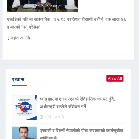
एसईईको नतिजा सार्वजनिक : ६५.९८ प्रतिशत विद्यार्थी उत्तीर्ण, एक लाख ४६
हजारको ‘नन् ग्रेडेड’
३ महिना अगाडि
प्रवास
View All
ग्वाङ्झाउमा एनआरएनको ऐतिहासिक जमघट हुँदै,
अर्थमन्त्री वाग्लेले सँबोधन गर्ने
१ महिना अगाडि
प्रवासी र रिटर्नी नेपालीको पीडा सरकारको कार्यसूचीमा
समेटिनुपर्छ