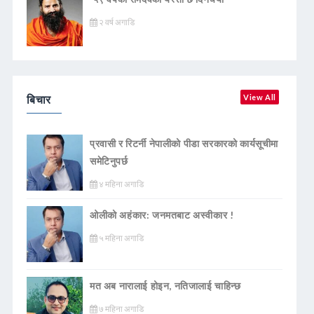
२ वर्ष अगाडि
बिचार
View All
प्रवासी र रिटर्नी नेपालीको पीडा सरकारको कार्यसूचीमा
समेटिनुपर्छ
४ महिना अगाडि
ओलीको अहंकार: जनमतबाट अस्वीकार !
५ महिना अगाडि
मत अब नारालाई होइन, नतिजालाई चाहिन्छ
७ महिना अगाडि