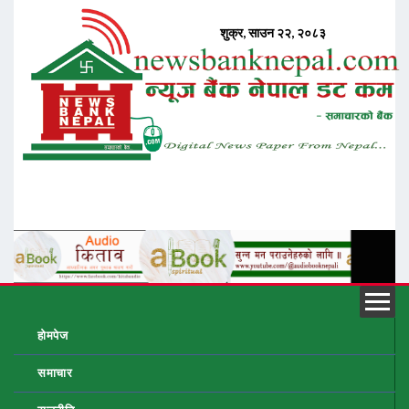
होमपेज
समाचार