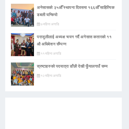
अनेसासको ३५औँ स्थापना दिवसमा १६६औँ साहित्यिक
डबली घन्कियाे
७ महिना अगाडि
पराजुलीलाई अध्यक्ष चयन गर्दै अनेसास कतारको ११
औ अधिबेशन सँम्पन्न
११ महिना अगाडि
स्रष्टाहरुको पदयात्रा डाँछी देखी फुँयालगाउँ सम्म
१२ महिना अगाडि