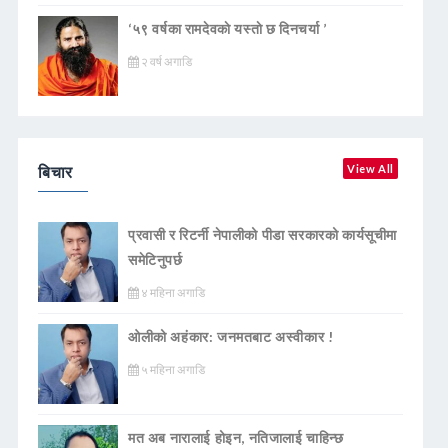
‘५९ वर्षका रामदेवकाे यस्ताे छ दिनचर्या ’
२ वर्ष अगाडि
बिचार
View All
प्रवासी र रिटर्नी नेपालीको पीडा सरकारको कार्यसूचीमा
समेटिनुपर्छ
४ महिना अगाडि
ओलीको अहंकार: जनमतबाट अस्वीकार !
५ महिना अगाडि
मत अब नारालाई होइन, नतिजालाई चाहिन्छ