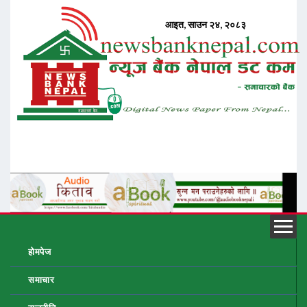
होमपेज
समाचार