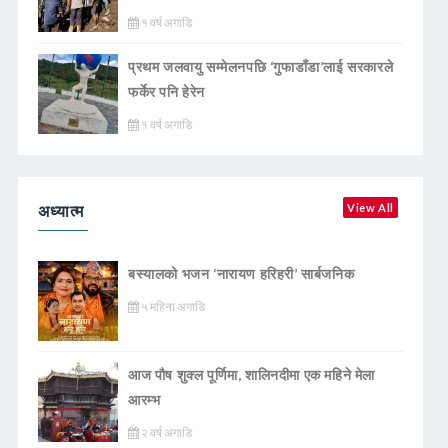
१ वर्ष अगाडि
प्रथम जलवायु सम्मेलनपछि ‘गुफाडाँडा’लाई सरकारले
फर्केर पनि हेरेन
१ वर्ष अगाडि
अध्यात्म
View All
बस्यालको भजन ‘नारायण हरिहरी’ सार्बजनिक
५ महिना अगाडि
आज पौष शुक्ल पूर्णिमा, शालिनदीमा एक महिने मेला
आरम्भ
२ वर्ष अगाडि