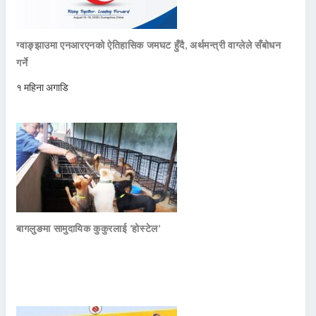
ग्वाङ्झाउमा एनआरएनको ऐतिहासिक जमघट हुँदै, अर्थमन्त्री वाग्लेले सँबोधन
गर्ने
१ महिना अगाडि
बागलुङमा सामुदायिक कुकुरलाई ‘होस्टेल’