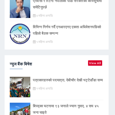
प्रवासी र रिटर्नी नेपालीको पीडा सरकारको कार्यसूचीमा
समेटिनुपर्छ
४ महिना अगाडि
विभिन्न निर्णय गर्दै एनआरएनए एकता अधिवेशनपछिको
पहिलो बैठक सम्पन्न
५ महिना अगाडि
न्युज बैंक बिषेश
View All
पत्रकारहरुको पदयात्रा, देबीचौर देखी भट्टेडाँडा सम्म
१ महिना अगाडि
बिपद्का घटनामा ९३ जनाले ज्यान गुमाए, ४ सय ४५
जना घाइते