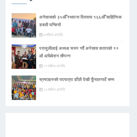
अनेसासको ३५औँ स्थापना दिवसमा १६६औँ साहित्यिक
डबली घन्कियाे
७ महिना अगाडि
पराजुलीलाई अध्यक्ष चयन गर्दै अनेसास कतारको ११
औ अधिबेशन सँम्पन्न
११ महिना अगाडि
स्रष्टाहरुको पदयात्रा डाँछी देखी फुँयालगाउँ सम्म
१२ महिना अगाडि