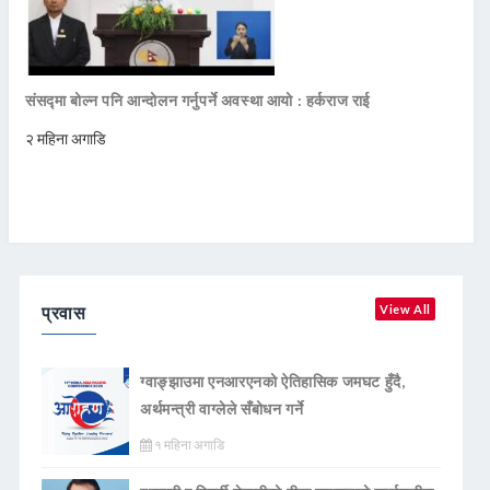
संसद्मा बोल्न पनि आन्दोलन गर्नुपर्ने अवस्था आयो : हर्कराज राई
२ महिना अगाडि
प्रवास
View All
ग्वाङ्झाउमा एनआरएनको ऐतिहासिक जमघट हुँदै,
अर्थमन्त्री वाग्लेले सँबोधन गर्ने
१ महिना अगाडि