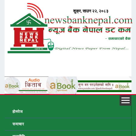
होमपेज
समाचार