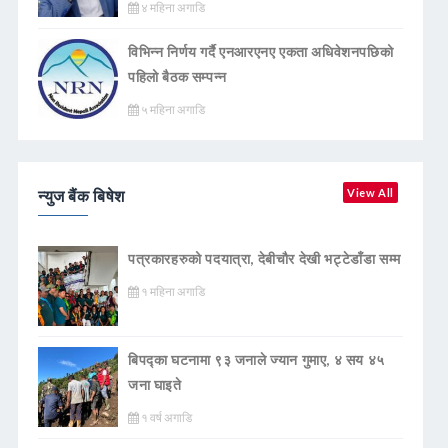
४ महिना अगाडि
विभिन्न निर्णय गर्दै एनआरएनए एकता अधिवेशनपछिको
पहिलो बैठक सम्पन्न
५ महिना अगाडि
न्युज बैंक बिषेश
View All
पत्रकारहरुको पदयात्रा, देबीचौर देखी भट्टेडाँडा सम्म
१ महिना अगाडि
बिपद्का घटनामा ९३ जनाले ज्यान गुमाए, ४ सय ४५
जना घाइते
१ वर्ष अगाडि