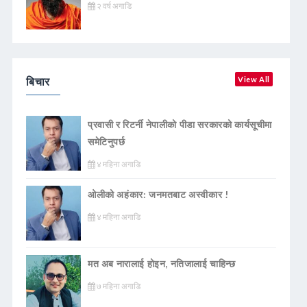
२ वर्ष अगाडि
बिचार
View All
प्रवासी र रिटर्नी नेपालीको पीडा सरकारको कार्यसूचीमा
समेटिनुपर्छ
४ महिना अगाडि
ओलीको अहंकार: जनमतबाट अस्वीकार !
४ महिना अगाडि
मत अब नारालाई होइन, नतिजालाई चाहिन्छ
७ महिना अगाडि