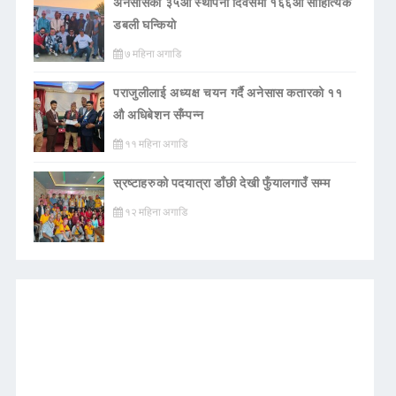
अनेसासको ३५औँ स्थापना दिवसमा १६६औँ साहित्यिक
डबली घन्कियाे
७ महिना अगाडि
पराजुलीलाई अध्यक्ष चयन गर्दै अनेसास कतारको ११
औ अधिबेशन सँम्पन्न
११ महिना अगाडि
स्रष्टाहरुको पदयात्रा डाँछी देखी फुँयालगाउँ सम्म
१२ महिना अगाडि