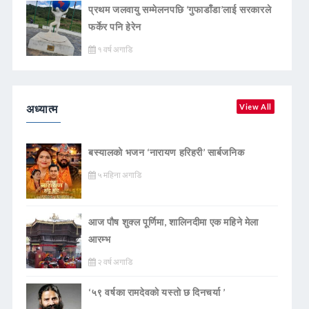
प्रथम जलवायु सम्मेलनपछि ‘गुफाडाँडा’लाई सरकारले
फर्केर पनि हेरेन
१ वर्ष अगाडि
अध्यात्म
View All
बस्यालको भजन ‘नारायण हरिहरी’ सार्बजनिक
५ महिना अगाडि
आज पौष शुक्ल पूर्णिमा, शालिनदीमा एक महिने मेला
आरम्भ
२ वर्ष अगाडि
‘५९ वर्षका रामदेवकाे यस्ताे छ दिनचर्या ’