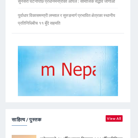
सुनसरी घटनापछि प्रधानमन्त्रीको अपिल : सामाजिक सद्भाव जोगाऔं
पूर्वाधार विकासमन्त्री लम्साल र सुरुङमार्ग प्रभावित क्षेत्रका स्थानीय
प्रतिनिधिबीच ११ बुँदे सहमति
साहित्य / पुस्तक
View All